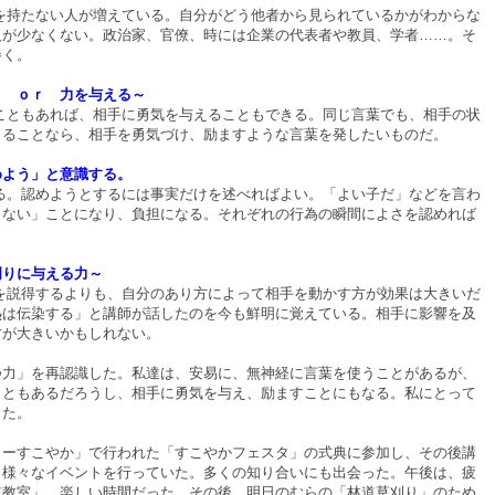
持たない人が増えている。自分がどう他者から見られているかがわからな
人が少なくない。政治家、官僚、時には企業の代表者や教員、学者……。そ
巻く。
う ｏｒ 力を与える～
ともあれば、相手に勇気を与えることもできる。同じ言葉でも、相手の状
きることなら、相手を勇気づけ、励ますような言葉を発したいものだ。
めよう」と意識する。
。認めようとするには事実だけを述べればよい。「よい子だ」などを言わ
らない」ことになり、負担になる。それぞれの行為の瞬間によさを認めれば
周りに与える力～
説得するよりも、自分のあり方によって相手を動かす方が効果は大きいだ
熱は伝染する」と講師が話したのを今も鮮明に覚えている。相手に影響を及
方が大きいかもしれない。
力」を再認識した。私達は、安易に、無神経に言葉を使うことがあるが、
こともあるだろうし、相手に勇気を与え、励ますことにもなる。私にとって
った。
ターすこやか」で行われた「すこやかフェスタ」の式典に参加し、その後講
、様々なイベントを行っていた。多くの知り合いにも出会った。午後は、疲
鼓教室」。楽しい時間だった。その後、明日のむらの「林道草刈り」のため