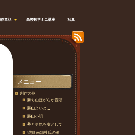
創作童話
高校数学ミニ講座
写真
メニュー
創作の歌
勝ち山ほがらか音頭
勝山よいとこ
勝山小唄
夢と勇気を友として
望郷 南部杜氏の歌