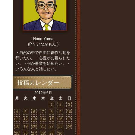
Norio Yama
(P.N いなかもん )
・自然の中で自由に創作活動を
行いたい。・心豊かに暮らした
い。・何か事業を始めたい。・
いろんな人と話したい。
投稿カレンダー
2012年6月
月
火
水
木
金
土
日
1
2
3
4
5
6
7
8
9
10
11
12
13
14
15
16
17
18
19
20
21
22
23
24
25
26
27
28
29
30