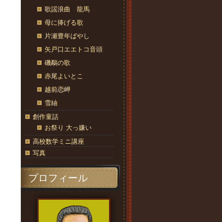
歌謡浪曲 龍馬
母に捧げる歌
片瀬豊年ばやし
矢戸口エエトコ音頭
磯鷸の歌
赤尾よいとこ
越前恋岬
雪紬
創作童話
お祭り 大っ嫌い
高校数学ミニ講座
写真
プロフィール