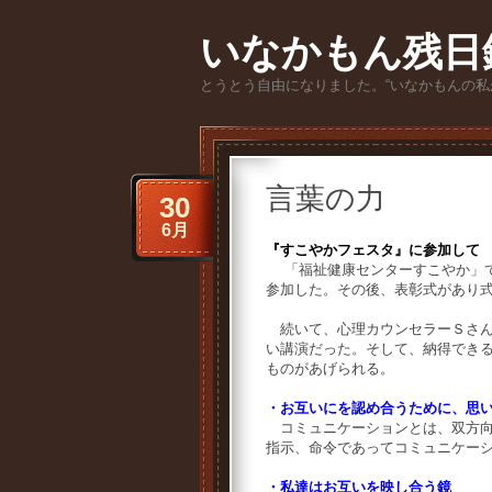
いなかもん残日
とうとう自由になりました。“いなかもんの私
言葉の力
30
6月
『すこやかフェスタ』に参加して
「福祉健康センターすこやか」で
参加した。その後、表彰式があり
続いて、心理カウンセラーＳさん
い講演だった。そして、納得でき
ものがあげられる。
・お互いにを認め合うために、思
コミュニケーションとは、双方向
指示、命令であってコミュニケー
・私達はお互いを映し合う鏡