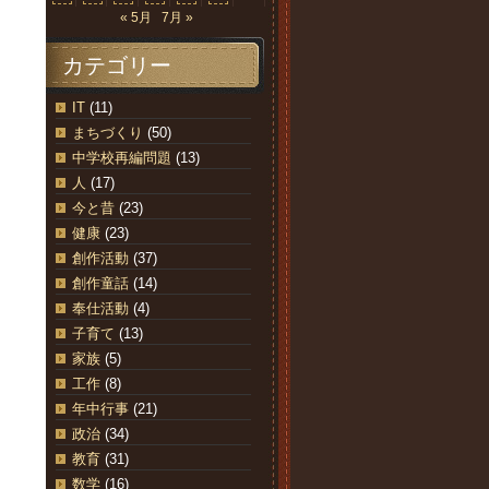
« 5月
7月 »
カテゴリー
IT
(11)
まちづくり
(50)
中学校再編問題
(13)
人
(17)
今と昔
(23)
健康
(23)
創作活動
(37)
創作童話
(14)
奉仕活動
(4)
子育て
(13)
家族
(5)
工作
(8)
年中行事
(21)
政治
(34)
教育
(31)
数学
(16)