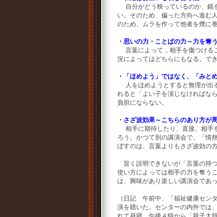
自分がどう映っているのか、鏡を
い。そのため、偏った方向へ進む
のため、ムラを作って他者を煙に
・思いの力・ことばの力～力を奪
言葉によって，相手を傷つけるこ
況によってはどちらにもなる。で
・「ほめよう」ではなく、「みと
人をほめようとすると無理が出る
れると「よい子を演じなければな
負担にならない。
・さざ波効果～こちらのあり方が
相手に期待したり、直接、相手を
ろう。かつて別の講演会で、「情
ぼすのは、言葉よりもさざ波効の
旨く説明できないが「言葉の持つ
使い方によっては相手の力を奪う
は、興味があり楽しい講演会であ
（日記 午前中、「福祉健康セン
演を聴いた。センターの内外では
れて昼寝。午後４時から「親子太