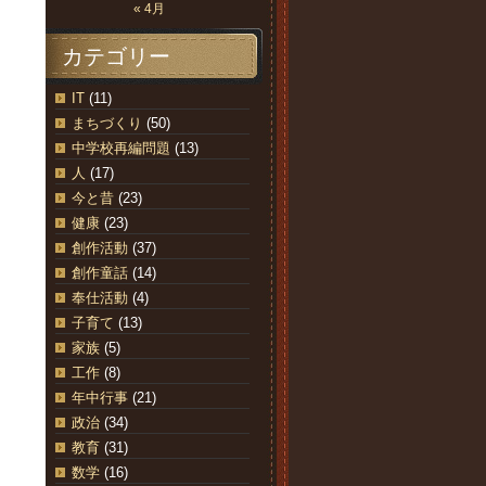
« 4月
カテゴリー
IT
(11)
まちづくり
(50)
中学校再編問題
(13)
人
(17)
今と昔
(23)
健康
(23)
創作活動
(37)
創作童話
(14)
奉仕活動
(4)
子育て
(13)
家族
(5)
工作
(8)
年中行事
(21)
政治
(34)
教育
(31)
数学
(16)