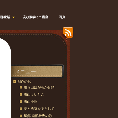
創作童話
高校数学ミニ講座
写真
メニュー
創作の歌
勝ち山ほがらか音頭
勝山よいとこ
勝山小唄
夢と勇気を友として
望郷 南部杜氏の歌