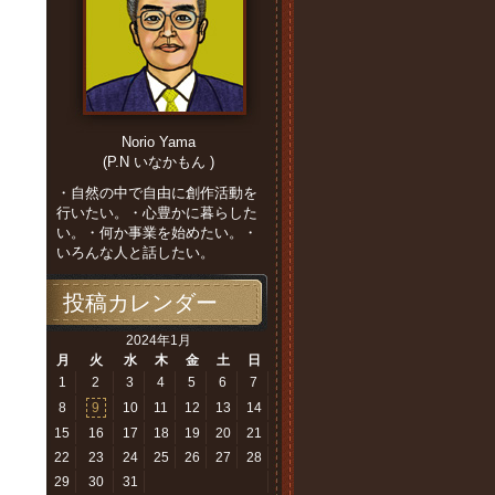
Norio Yama
(P.N いなかもん )
・自然の中で自由に創作活動を
行いたい。・心豊かに暮らした
い。・何か事業を始めたい。・
いろんな人と話したい。
投稿カレンダー
2024年1月
月
火
水
木
金
土
日
1
2
3
4
5
6
7
8
9
10
11
12
13
14
15
16
17
18
19
20
21
22
23
24
25
26
27
28
29
30
31