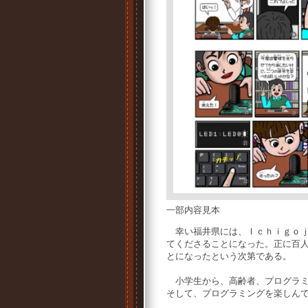
一部内容見本
幸い福井県には、Ｉｃｈｉｇｏｊ
てくださることになった。正に百
とになったという次第である。
小学生から、高齢者、プログラミ
そして、プログラミングを楽しん