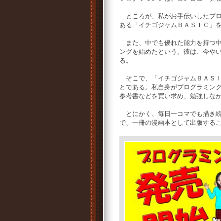
ところが、私がお手伝いしたプロ
ある「イチゴジャムＢＡＳＩＣ」
また、中でも優れた能力を持つ中
ングを始めたという。彼は、今や
る。
そこで、「イチゴジャムＢＡＳＩ
とである。私自身がプログラミン
参考書などを買い求め、勉強しな
とにかく、毎日一コマでも描き続
で、一冊の漫画本として出版する