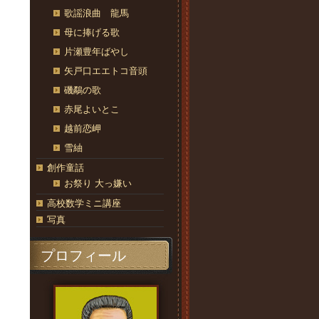
歌謡浪曲 龍馬
母に捧げる歌
片瀬豊年ばやし
矢戸口エエトコ音頭
磯鷸の歌
赤尾よいとこ
越前恋岬
雪紬
創作童話
お祭り 大っ嫌い
高校数学ミニ講座
写真
プロフィール