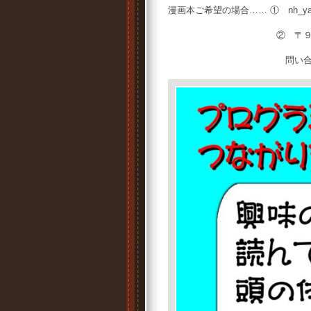
漫画本ご希望の場合…… ① nh_yama@
② 〒９１１－０８１１
問い合わせ ☎０７７