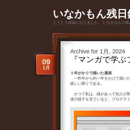
いなかもん残日
とうとう自由になりました。“いなかもんの私
Archive for 1月, 2024
『マンガで学ぶ
09
1月
１年がかりで描いた漫画
一昨年から約一年をかけて描いた
嬉しい限りである。
かつて私は、縁があって知人が開
達の様子を見ていると、プログラ