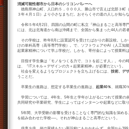
消滅可能性都市から日本のシリコンバレーへ
徳島県神山町、人口約５，０００人、勝山市で言えば北部３町（
３年４月１日）より小さなまちだ。おそらくその道の人しか知ら
令和５年4月2日、四国の山間の町に私立『神山まるごと高等専
には、北は北海道から南は沖縄まで、全国から集まった44人の若
その学校は、昨年8月に設置認可を受けたばかりの新設校。しか
けの単科高専（高等専門学校）。で、ソフトウェアやAI（人工知
起業家精神について学ぶ学校だ。しかも、寄付金によって授業料
目指す学生像は「モノをつくる力で、コトを起こす人」。今の時
は、『ITスキル＋デザインの力＋起業家精神』が必要だという。
社会を変えるようなプロジェクトを立ち上げるには、
技術、デ
うことだ。
卒業生の進路は、想定する卒業生の進路は、
起業40％
、就職30
学習については、4年生、5年生と学年が上がるにつれて授業の
共同研究や卒業研究、学生によってはインターンや起業などに取
5年間、大学受験の影響を受けることなく専門的な知識を深める
を組み合わせた学校──。それが神山まるごと高専だという。
倍率９倍。何の実績もない新設校にもかかわらず、全国から399