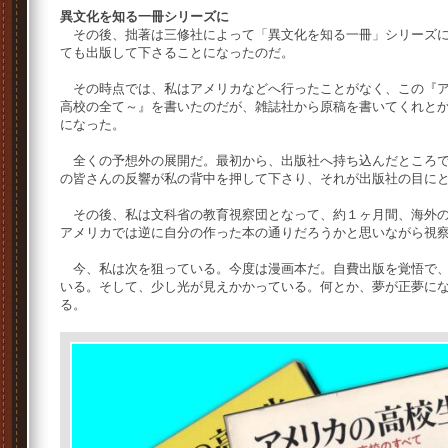
異文化を知る一冊シリーズに
その後、拙著は三修社によって「異文化を知る一冊」シリーズに
ても出版して下さることになったのだ。
その時点では、私はアメリカなどへ行ったことがなく、この『ア
高校の全て～』を書いたのだが、雑誌社から原稿を書いてくれと
になった。
全くの予想外の展開だ。最初から、出版社へ持ち込んだところで
の皆さんの反響が私の背中を押して下さり、それが出版社の目に
その後、私は文科省の教育視察団となって、約１ヶ月間、海外の
アメリカでは逆に自分の作った本の通りだろうかと思いながら視
今、私は次を狙っている。今度は漫画本だ。自費出版を覚悟で、
いる。そして、少し光が見えかかっている。何とか、夢が正夢に
る。