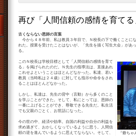
再び「人間信頼の感情を育てる
古くならない恩師の言葉
今から４８年前、私は教員３年目で、Ｎ校長の下で働くことにな
れた。授業を受けたことはないが、「先生を描く写生大会」があ
る。
このＮ校長は学校目標として「人間信頼の感情を育て
る」を掲げられたのだ。Ｎ先生の指導法は、直接あれ
これせよということはほとんどなかった。私達、若い
教員（当時私は２４歳）に対しても指示や命令をされ
ることはほとんどなかった。
しかし、私達は、先生の背中（言動）から多くのこと
を学ぶことができた。そして、私にとっては、恩師の
一番に上げることができ、尊敬できる先生だ。私生活
でも父親のごとく、お世話になった。
今の世の中、経済や効率。自国の利益や自分の利益を
求め過ぎて、おかしくなっているように思う。人間信
頼の逆を進んでいるように思えてならない。そして、
『爺ちゃ