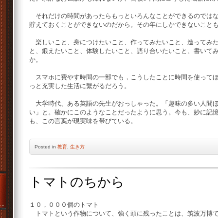
それだけの時間があったらもっといろんなことができるのではな
貯えておくことができないのだから。その年にしかできないこと
楽しいこと、身につけたいこと、作ってみたいこと、造ってみた
と、鍛えたいこと、体験したいこと、語り合いたいこと、書いて
か。
スマホに費やす時間の一部でも，こうしたことに時間を使ってほ
っと充実した生活に繫がるだろう。
大学時代、ある英語の先生がおっしゃった。「趣味の多い人間ほ
い」と。確かにこのようなことだったように思う。今も、妙に記憶
も、この言葉が現実味を帯びている。
Posted
in
教育
,
生き方
トマトのちから
１０，０００個のトマト
トマトという作物について、強く頭に残ったことは、筑波万博で