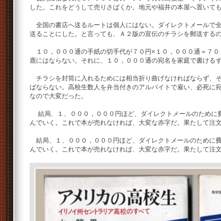
した。これをどうして売りさばくか。地元や福井の本屋へ置いて
全国の書店へ送るルートは個人にはない。ダイレクトメールで全
送ることにした。と言っても、Ａ２版の宣伝のチラシを郵送する
１０，０００通の手紙の切手代が７０円×１０，０００通＝７０
鹿にはならない。それに、１０，０００通の宛名を家庭で書ける
チラシを封筒に入れるためには相当折り曲げなければならず、そ
ばならない。高校生数人を弁当付きのアルバイトで雇い、必死に
なので大変だった。
結局、１、０００，０００円ほど、ダイレクトメールのために費
んでいく。これで本が売れなければ、大変な赤字だ。果たして注
結局、１、０００，０００円ほど、ダイレクトメールのために費
んでいく。これで本が売れなければ、大変な赤字だ。果たして注