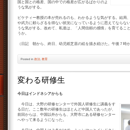
国と国との格差、国の中での格差が広がるばかりのよ
うな気がする。
ピケティー教授の本が売れるのも、わかるような気がする。結局
や武力に頼らざるを得ない状況になっているように思えてならな
うな気がする。改めて、私達は、「人間信頼の感情」を育てるこ
うか。
（日記 朝から、終日、幼児紙芝居の絵を描き続けた。午後７時
Posted
in
政治
,
教育
変わる研修生
今日はインドネシアからも
今日は、大野の研修センターで外国人研修生に講義をす
る日だ。ここ数年の研修生はほとんど中国人であったが、
前回からは、中国以外からも、大野市にある研修センター
へやって来るようになった。