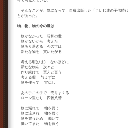
今でも覚えている。
そんなことが、気になって、自費出版した『じいじ達の子供時代
とがあった。
物、物、物の今の世は
物がなかった 昭和の世
物がないから 考えた
物あり過ぎる 今の世は
新たな物を 買いたがる
考える暇(ひま) ないほどに
新たな物を 次々と
作り続けて 買えと言う
考える暇 与えずに
物を作って 宣伝し
あの手この手で 売りまくる
ローン重なり 四苦八苦
物に溺れて 物を買う
物に流され 物を買う
物を買うため 働いて
働いてまた 物を買う