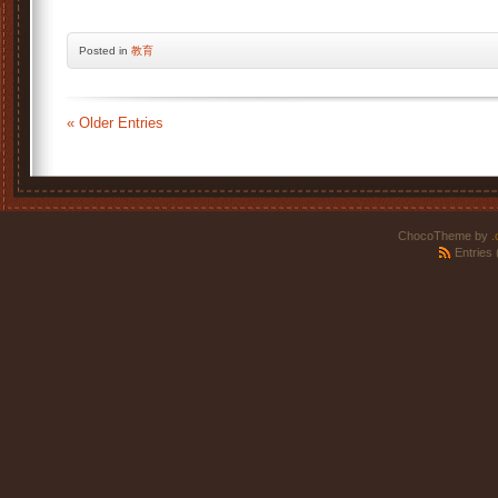
Posted
in
教育
« Older Entries
ChocoTheme by
.
Entries