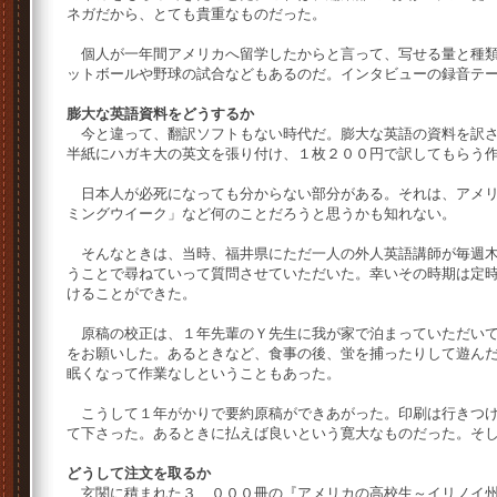
ネガだから、とても貴重なものだった。
個人が一年間アメリカへ留学したからと言って、写せる量と種類
ットボールや野球の試合などもあるのだ。インタビューの録音テ
膨大な英語資料をどうするか
今と違って、翻訳ソフトもない時代だ。膨大な英語の資料を訳さ
半紙にハガキ大の英文を張り付け、１枚２００円で訳してもらう
日本人が必死になっても分からない部分がある。それは、アメリ
ミングウイーク」など何のことだろうと思うかも知れない。
そんなときは、当時、福井県にただ一人の外人英語講師が毎週木
うことで尋ねていって質問させていただいた。幸いその時期は定
けることができた。
原稿の校正は、１年先輩のＹ先生に我が家で泊まっていただいて
をお願いした。あるときなど、食事の後、蛍を捕ったりして遊ん
眠くなって作業なしということもあった。
こうして１年がかりで要約原稿ができあがった。印刷は行きつけ
て下さった。あるときに払えば良いという寛大なものだった。そ
どうして注文を取るか
玄関に積まれた３、０００冊の『アメリカの高校生～イリノイ州