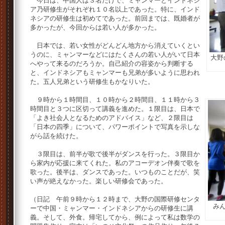
今日は、中国人は３名だけで、ミャンマーとインドネシ
ア乃研修生がそれぞれ１０名以上であった。特に、インド
ネシアの研修生は初めてであった。前回までは、既婚者が
多かったが、今回からは若い人が多かった。
日本では、若い女性がどんどん地方から消えていくとい
うのに、ミャンマーなどにはたくさんの若い人がいて日本
大野
へやって来るのだろうか。自己紹介の容姿から判断する
と、インドネシアもミャンマーも兄弟が多いように思われ
た。五人兄弟という研修生もかなりいた。
９時から１時間目、１０時から２時間目、１１時から３
時間目と３つに区切って講義を進めた。１限目は、日本で
「よき社会人となるためのアドバイス」など、２限目は
「日本の四季」について、パワーポイントで写真を示しな
がら話を続けた。
３限目は、前半が歌で後半がダンスを行った。３限目か
ら家内が応援に来てくれた。私のアコーデオン伴奏で歌を
歌った。後半は、ダンスであった。いつものことだが、笑
い声が絶えなかった。楽しい研修会であった。
（日記 午前９時から１２時まで、大野の国際研修センタ
み
ーで中国・ミャンマー・インドネシアからの研修生に講
義。そして、外食。帰宅してから、例によって私は数学の