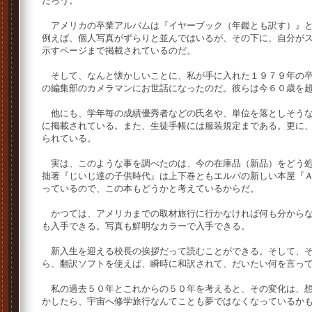
だろう。
アメリカの卒業アルバムは『イヤーブック（年鑑とも訳す）』と
例えば、個人写真がずらりと並んではいるが、その下に、自分が
示すページまで掲載されているのだ。
そして、なんと懐かしいことに、私が手に入れた１９７９年の卒
の編集部のカメラマンにお世話になったのだ。彼らは今６０歳を
他にも、学年毎の成績優秀者などの氏名や、単位を落としそうな
に掲載されている。また、生徒手帳には服装規定まである。更に
られている。
実は、このような事を調べたのは、今の在庫品（新品）をどう処
拙著『じいじ達の子供時代』は上下巻ともエルパの新しい本屋『
っているので、この本もどうかと考えているからだ。
かつては、アメリカまでの取材旅行に行かなければ何も分からな
も入手できる。写真も鮮明なカラーで入手できる。
新入生を迎える校長の挨拶だって読むことができる。そして、そ
ら、翻訳ソフトを使えば、瞬時に和訳されて、だいたい何を言っ
私の過去５０年とこれからの５０年を考えると、その変化は、想
かしたら、宇宙へ修学旅行なんてことも夢ではなくなっているか