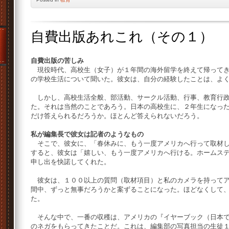
自費出版あれこれ（その１）
自費出版の苦しみ
現役時代、高校生（女子）が１年間の海外留学を終えて帰ってき
の学校生活について聞いた。彼女は、自分の経験したことは、よ
しかし、高校生活全般、部活動、サークル活動、行事、教育行政
た。それは当然のことであろう。日本の高校生に、２年生になっ
だけ答えられるだろうか。ほとんど答えられないだろう。
私が編集長で彼女は記者のようなもの
そこで、彼女に、「春休みに、もう一度アメリカへ行って取材し
すると、彼女は「嬉しい、もう一度アメリカへ行ける。ホームス
申し出を快諾してくれた。
彼女は、１００以上の質問（取材項目）と私のカメラを持ってア
間中、ずっと無事だろうかと案ずることになった。ほどなくして
た。
そんな中で、一番の収穫は、アメリカの『イヤーブック（日本で
のネガをもらってきたことだ。これは、編集部の写真担当の生徒