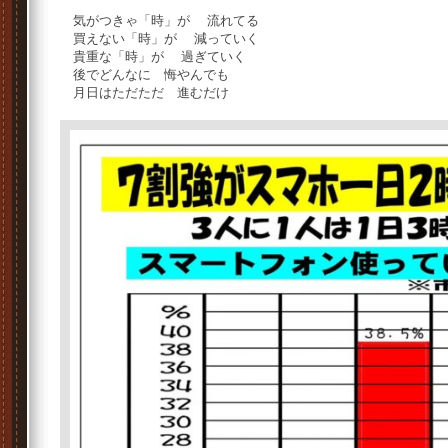
気がつきゃ「時」が 流れてる
買えない「時」が 減っていく
貴重な「時」が 過ぎていく
後でどんなに 悔やんでも
月日はただただ 進むだけ