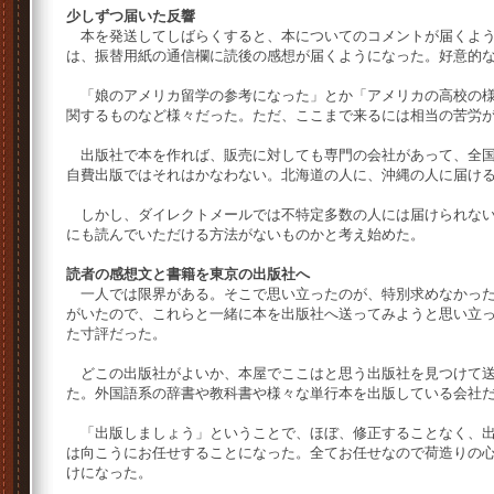
少しずつ届いた反響
本を発送してしばらくすると、本についてのコメントが届くよう
は、振替用紙の通信欄に読後の感想が届くようになった。好意的
「娘のアメリカ留学の参考になった」とか「アメリカの高校の様
関するものなど様々だった。ただ、ここまで来るには相当の苦労
出版社で本を作れば、販売に対しても専門の会社があって、全国
自費出版ではそれはかなわない。北海道の人に、沖縄の人に届け
しかし、ダイレクトメールでは不特定多数の人には届けられない
にも読んでいただける方法がないものかと考え始めた。
読者の感想文と書籍を東京の出版社へ
一人では限界がある。そこで思い立ったのが、特別求めなかった
がいたので、これらと一緒に本を出版社へ送ってみようと思い立
た寸評だった。
どこの出版社がよいか、本屋でここはと思う出版社を見つけて送
た。外国語系の辞書や教科書や様々な単行本を出版している会社
「出版しましょう」ということで、ほぼ、修正することなく、出
は向こうにお任せすることになった。全てお任せなので荷造りの
けになった。