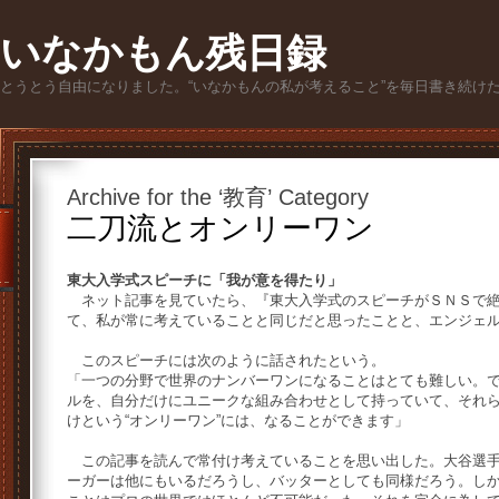
いなかもん残日録
とうとう自由になりました。“いなかもんの私が考えること”を毎日書き続け
Archive for the ‘教育’ Category
二刀流とオンリーワン
東大入学式スピーチに「我が意を得たり」
ネット記事を見ていたら、『東大入学式のスピーチがＳＮＳで絶
て、私が常に考えていることと同じだと思ったことと、エンジェ
このスピーチには次のように話されたという。
「一つの分野で世界のナンバーワンになることはとても難しい。
ルを、自分だけにユニークな組み合わせとして持っていて、それ
けという“オンリーワン”には、なることができます」
この記事を読んで常付け考えていることを思い出した。大谷選手
ーガーは他にもいるだろうし、バッターとしても同様だろう。し