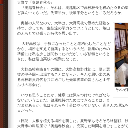
大野で『奥越春秋会』
『奥越春秋会』、それは、奥越地区で高校校長を務めたＯＢの集
ど真ん中ぐらいだ。先輩半分、後輩半分というところだろうか。
奥越の人間なので、大半は、大野高校で勤めた経験を
持つ。少しでも、生徒達の学力をつけようとして、亀山
のふもとで頑張った時代を思い出す。
大野高校は、手狭になったことと老朽化したことなど
から、場所を変えて新築するというのだ。新築のための
準備には私も少しは関わったのだが、いざ移転というと
きに、私は勝山高校へ転勤になった。
大野高校在職８年の間に、大野高校野球部は、夏と選
抜の甲子園へ出場することになった。そんな思い出のあ
る高校教員時代を共に過ごした先輩後輩の皆さんと１年
ぶりの再会だ。
それぞ
いつも思うことだが、健康には気をつけなければなら
ないということだ。健康維持のためにできることは、ま
だまだあるが、私はそれらを十分にやっていない。皆さんの現況
日だった。
（日記 大根を植える場所を耕した。夏野菜もそろそろ終盤戦。
大野市の料理屋で『奥越春秋会』。充実した時間を過ごすことが