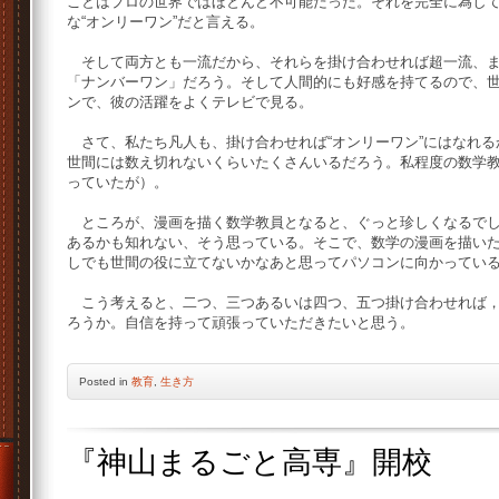
ことはプロの世界ではほとんど不可能だった。それを完全に為し
な“オンリーワン”だと言える。
そして両方とも一流だから、それらを掛け合わせれば超一流、ま
「ナンバーワン」だろう。そして人間的にも好感を持てるので、
ンで、彼の活躍をよくテレビで見る。
さて、私たち凡人も、掛け合わせれば“オンリーワン”にはなれる
世間には数え切れないくらいたくさんいるだろう。私程度の数学
っていたが）。
ところが、漫画を描く数学教員となると、ぐっと珍しくなるでし
あるかも知れない、そう思っている。そこで、数学の漫画を描い
しでも世間の役に立てないかなあと思ってパソコンに向かって
こう考えると、二つ、三つあるいは四つ、五つ掛け合わせれば，だ
ろうか。自信を持って頑張っていただきたいと思う。
Posted
in
教育
,
生き方
『神山まるごと高専』開校