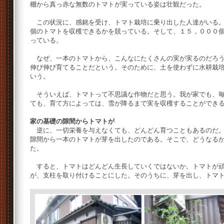
棚から真っ赤な無数のトマトが実っている姿は壮観だった。
この状況に、感銘を受け、トマト栽培に乗り出した人達がいる。
個のトマトを収穫できるかを競っている。そして、１５，０００
っている。
なぜ、一本のトマトから、こんなにたくさんの実が実るのだろう
伸び伸び育てることだという。そのために、土を使わずに水耕栽
いう。
そういえば、トマトって不思議な作物だと思う。我が家でも、毎
ても、育て方によっては、雪が降るまで実を収穫することができ
家の基礎の隙間からトマトが
逆に、一切栄養を与えなくても、どんどん育つこともあるのだ。
隙間から一本のトマトが芽を出したのである。そこで、どうなる
た。
すると、トマトはどんどん生長していくではないか。トマトが頑
が、支柱を取り付けることにした。そのうちに、芽を出し、トマ