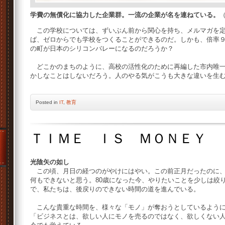
学費の無償化に協力した企業群。一流の企業が名を連ねている。
この学校については、ずいぶん前から関心を持ち、メルマガを定
ば、ゼロからでも学校をつくることができるのだ。しかも、倍率
の町が日本のシリコンバレーになるのだろうか？
どこかのまちのように、高校の活性化のために再編した市内唯一
かしなことはしないだろう。人のやる気がこうも大きな違いを生
Posted
in
IT
,
教育
ＴＩＭＥ ＩＳ ＭＯＮＥＹ
光陰矢の如し
この頃、月日の経つのがやけにはやい。この前正月だったのに、
何もできないと思う。80歳になった今、やりたいことを少しは絞
で、私たちは、後戻りのできない時間の道を進んでいる。
こんな貴重な時間を、様々な「モノ」が奪おうとしているように
「ビジネスとは、欲しい人にモノを売るのではなく、欲しくない