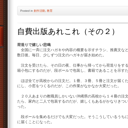
Posted
in
創作活動
,
教育
自費出版あれこれ（その２）
荷造りで嬉しい悲鳴
全国に一斉に注文ハガキや内容の概要を示すチラシ、推薦文など
数日後。毎日、少しずつ注文のハガキが届き始めた。
注文を受けたら、その日の夜、仕事から帰ってから荷造りをする
籍小包にするのだが、段ボールで包装し、書籍であることを示す
ほぼ全てが高校からの注文だ。１冊、３冊、５冊と注文が届くた
にし、小窓をつくるのだが、この作業がなかなか大変だった。
２０人あまりの教職員しかいない沖縄県の高校から１４冊の注文
たら、家内と二人で包装するのだが、嬉しくもあるがかなりきつ
った。
段ボールを集めるだけでも大変だった。そうこうしているうちに
に届くことになった。