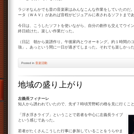
ラジオなんかでも昔の音楽家はみんなこんな作業をしていたのだ
ータ（ＷＡＶ）があれば音程がビジュアルに表されるソフトまで
今日は、こうしたソフトを使いながら、自分の創作も交えてウイ
終日続けた。楽しい作業だった。
（日記 朝から楽譜作り。午後家内とウオーキング。約１時間の
強」。あっという間に一日が過ぎてしまった。それでも楽しかっ
Posted
in
音楽活動
地域の盛り上がり
左義長フィナーレ
知人から誘われていたので、先ず７時頃芳野町の櫓を見に行くこ
「浮き浮きライブ」ということで若者を中心に左義長ライブ
という感じであった。
若者がたくさんこうした行事に参加していることをうらやま