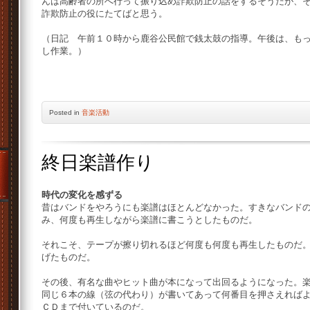
んは高齢者の所へ行って振り込め詐欺防止の話をするそうだが、
詐欺防止の役にたてばと思う。
（日記 午前１０時から鹿谷公民館で銭太鼓の指導。午後は、も
し作業。）
Posted
in
音楽活動
終日楽譜作り
時代の変化を感ずる
昔はバンドをやろうにも楽譜はほとんどなかった。すきなバンド
み、何度も再生しながら楽譜に書こうとしたものだ。
それこそ、テープが擦り切れるほど何度も何度も再生したものだ
げたものだ。
その後、有名な曲やヒット曲が本になって出回るようになった。
同じ６本の線（弦の代わり）が書いてあって何番目を押さえれば
ＣＤまで付いているのだ。