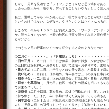
しかし、周囲を見渡すと「ライフ」がどうかなと思う場合がある
出会った数人から「暇やろ。何もすることないやろ」とよく言わ
私は、退職してから５年が経ったが、暇で何もすることがないと
というわけではない。なぜなら、やりたいことはたくさんあるが
ところで、今から１００年ほど前の人達の、「ワーク・アンド・
か。調べようもないが、当時の地区の行事を調べてみると農作業
とが分かる。
そのうち２月の行事のいくつかを紹介すると次のようなものだ
◇二月◇・・・・・・。（『片瀬誌』より）・・・・・・・・・
・旧の正月
（二月一日二日三日は休業。朝食に雑煮、夕食は数の
の三日間は深夜神社へお参りし、続いて道場へお参りする。素晴
・書き初め
（二月二日。小学生などは短冊を書き、左義長まで庭
・使い初め
（二月四日。仕事始め。青年会では三日の夜を仕事始
・初寄り合い
（二月四日。区民の総集会。行政に関する種々の協
・延年・七草節句
（二月七日。他区、他町村の親戚を招いてもて
てお粥を作った。）
・左義長
（二月十四日。藁を集め、広畑で門松にかけ、夜、これ
て持ち集まった。また、年中仏壇に供えた花を持ってくる者もあ
・例年法会
（二月十五日。宗祖見眞大師の御忌日にあたり法会を
より「見眞大師」の諡号（しごう：おくり名）を追贈されている