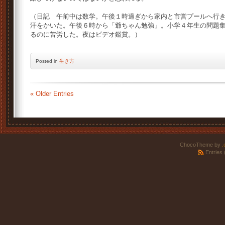
（日記 午前中は数学。午後１時過ぎから家内と市営プールへ行
汗をかいた。午後６時から「爺ちゃん勉強」。小学４年生の問題
るのに苦労した。夜はビデオ鑑賞。）
Posted
in
生き方
« Older Entries
ChocoTheme by
.
Entries