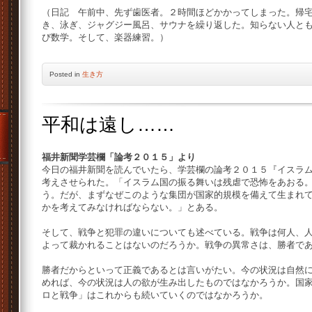
（日記 午前中、先ず歯医者。２時間ほどかかってしまった。帰
き、泳ぎ、ジャグジー風呂、サウナを繰り返した。知らない人と
び数学。そして、楽器練習。）
Posted
in
生き方
平和は遠し……
福井新聞学芸欄「論考２０１５」より
今日の福井新聞を読んでいたら、学芸欄の論考２０１５『イスラ
考えさせられた。「イスラム国の振る舞いは残虐で恐怖をあおる
う。だが、まずなぜこのような集団が国家的規模を備えて生まれて
かを考えてみなければならない。」とある。
そして、戦争と犯罪の違いについても述べている。戦争は何人、
よって裁かれることはないのだろうか。戦争の異常さは、勝者で
勝者だからといって正義であるとは言いがたい。今の状況は自然
めれば、今の状況は人の欲が生み出したものではなかろうか。国
ロと戦争」はこれからも続いていくのではなかろうか。