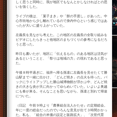
しく思うと同時に、我が地区でもなんとかしなければとの思
いを強くした。
ライブの後は、「菓子まき」や「餅の手渡し」があった。中
心市街地から少し離れているので身内中心という感じではあ
ったが大いに盛り上がっていた。
左義長を見ながら考えた。この地区の左義長の全取り組みを
ビデオにしたらきっと他地区のまちづくりの参考になるだろ
うと思った。
昨日も書いたが、地区に「伝えるもの」のある地区は活気が
あるということと、「祭りは地域の力」の現れであると思っ
た。
午後８時半過ぎに、福井へ帰る孫達に左義長を見せたくて勝
山駅まで一緒に出かけ、「どんど焼き」の点火を待った。バ
ックにライトアップした勝山城博物館が浮かぶ中、どんど焼
きの大きな炎が天に向かってゆらめいていた。いよいよ奥越
にも春が来る。そんなことを思いながら、孫達と別れて帰途
についた。
（日記 午前９時より『農事組合法人かたせ』の定期総会。
年に一度の総会だったのでいろんな意見が出て３時間かかっ
た。私も、「組合の米価の設定と販路拡大」、「次世代育