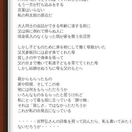
もう一方が打ち込みをする
言葉はいらない
私の和太鼓の原点だ
大人同士の会話ができる年齢に達する前に
父は病に倒れて帰らぬ人に
現金収入のなくなった我が家を襲う生活苦
しかし子どものために身を粉にして働く母親がいた
父兄参観日には必ず来てくれた母
貧しさの中で身体を張って
父の分まで働いて私達子どもを育ててくれた母
しかし結婚せぬうちに母も父のもとへ
親からもらったもの
家や田畑、そしてこの命
他には何をもらっただろうか
いろんなものをもらったと思うけれど
私にとって最も役に立っている「贈り物」
それは「貧しさ」ではなかっただろうか
これが私の出発点になっている
・・・・・吉野弘さんの詩集を買って読んだら、私も書いてみた
ないだろうが・・・・・