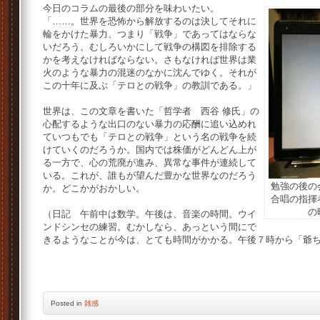
今日のコラムの最後の部分を味わいたい。
「……。世界を恐怖から解放するのは決してそれに
輪をかけた暴力、つまり「戦争」であってはならな
いだろう。むしろいかにして戦争の構図を排除する
かを考えなければならない。さもなければ世界は業
火のような暴力の混迷のなかに沈んでゆく。それが
この十年に及ぶ「テロとの戦争」の教訓である。」
世界は、この文章を書いた「哲学者 西谷 修氏」の
心配するような出口のない暴力の応酬に追い込めれ
ていつもでも「テロとの戦争」という名の戦争を続
けていくのだろうか。国内では株価がどんどん上が
る一方で、心の荒廃が進み、異常な事件が連続して
いる。これが、誰もが望んだ豊かな世界なのだろう
勉強の後の
か。どこかがおかしい。
合唱の指揮
の
（日記 午前中は数学。午後は、音楽の時間。ウイ
ンドシンセの練習。むかしなら、あっという間にで
きるようなことが今は、とても時間がかかる。午後７時から「爺
Posted
in
雑感