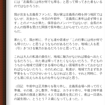
には「左義長には何が何でも帰る」と思って帰ってきた者もいる
のではなかろうか。
我が次女も左義長ファンだ。我が家は左義長の櫓を持つ地区では
ないが、次女から、今日の午前中、「左義長に来年は必ず帰りま
す」とのメールが来た。保存会のメンバーではないが、会長のＫ
さんの指導を受けた関係で長年櫓に上がらせていただいていたか
らだ。
果たして、我が村に、子ども達や若者が「この行事には何が何で
も帰りたい」と思うようなものがあるだろうか。地域に人を惹
（引）きつける魅力があるだろうかと思ってしまう。
これは大人の私達の責任だ。地域に魅力がなければ都会へ出たく
なるだろうし、出た者は帰ってきたくならないだろう。子どもの
うちから地域で活躍できる場や心地よい居場所を作っておかなけ
ればならないだろう。そのためには、私達が、地域で力まず生き
甲斐をもってひびせいかうしなければと思う。それと同時に、子
ども達に伝えられるものを作らなければと思う。
（日記 午前中は正月飾りを取り外し、左義長会場へ持って行く
準備。その後、少し数学。午後は、カラオケ作り。午後２時半過
ぎに福井の孫達と家内と４人で左義長を見に行く。夜は一日遅れ
の誕生祝い。とうとう７２歳になってしまった。）