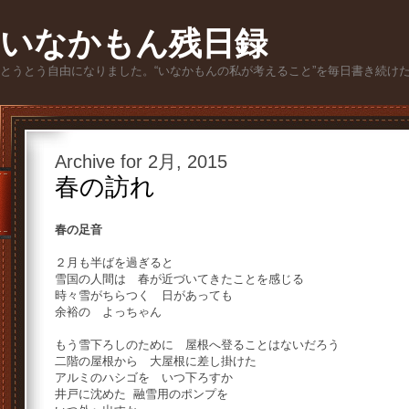
いなかもん残日録
とうとう自由になりました。“いなかもんの私が考えること”を毎日書き続け
Archive for 2月, 2015
春の訪れ
春の足音
２月も半ばを過ぎると
雪国の人間は 春が近づいてきたことを感じる
時々雪がちらつく 日があっても
余裕の よっちゃん
もう雪下ろしのために 屋根へ登ることはないだろう
二階の屋根から 大屋根に差し掛けた
アルミのハシゴを いつ下ろすか
井戸に沈めた 融雪用のポンプを