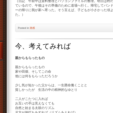
（日記 午前中は資料整理とパソコンファイルの整理。明日は村
ているので、午後はその準備のために道場へ行く。帰宅してバン
ーの帰りに我が家へ寄った。そう言えば、子どもが小さかった頃
た。）
Posted
in
雑感
今、考えてみれば
親からもらったもの
親からもらったもの
家や田畑、そしてこの命
他には何をもらっただろうか
少し気が短かった父からは、一生懸命働くことと
貧しかったが 生活の中の精神的なゆとり
二人がこたつに入れば
お互いの手は見えなくても
自然と始まる太鼓のリズム
片方が地打ちをすれば（リズムをとれば）