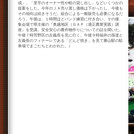
成」、「里芋のオーナー性や畦の貸し出し」などいくつかの
提案をした。今年のＪＡ売り渡し価格は下がったし、今後も
その傾向は続きそうだ。組合による一般販売も必要になるだ
ろう。午後は、１時間ほどバンド練習に付き合い、その後、
集会場で県主催の『奥越地区（ＧＡＰ（適正農業実践）講
座』を受講。安全安心の農作物作りについての話を聞いた。
午後７時芳野区の左義長を見に行く。午後９時福井の孫達と
左義長のフィナーレである「どんど焼き」を見て勝山駅の駐
車場でまごたちとわかれた。）