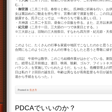
・十八粥
（二月十八日。朝食に小豆粥を作り、これを柿の木の幹
む。）
・御宮酒
（二月二十日。春祭りと称し、氏神様に祈祷を行い、お
女は重詰めのご馳走を持ち寄り、宮番の家で酒宴を開く。この日
披露する。氏子にとっては、一年のうちで最も楽しい日。）
・天神講（二月二十五日。昼食に小豆飯を作る。また、正月以来
・紀元節
（二月十一日。三大節の一つで休業日とする。）
※三大節とは、旧制の三大祝祭日。すなわち四方拝・紀元節・天
・・・・・・・・・・・・・・・・・・・・・・・・・・
このように、たくさんの行事を家庭や地区でこなしたのかと思う
合間にもこのようにたくさんの行事をこなしたと思うと尊敬に値
（日記 午前中は数学。このごろ結構作業がはかどっている。衆
た。総理も正月前後は、連日、映画、観劇、ゴルフ、フイットネ
バランス」を実施していられたようだ。もっとも、危機管理上の
日は私の７２回目の誕生日。年齢は異なるが長島監督も今日が誕
達から手紙をもらった。）
Posted
in
生き方
PDCAでいいのか？