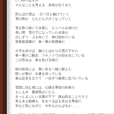
いつ外へ出すか
そんなことを考える 余裕が出てきた
田んぼの雪は 日一日と融けていく
雪の島が どんどん小さくなっていく
雪を取り除いて水菜に ビニールを掛けた
長い間 雪の下になっていた水菜が
少しずつ 上を向いて 伸び始めている
実家庭菜園の 春一番の収穫物だ
土手を歩けば 融けとばかりの雪の下から
春一番のご馳走 フキノトウが顔を出している
この苦みは 春を告げる味だ
桜の枝先には 寒い冬を一緒に耐えた
堅いが蕾が 出番を待っている
春は足音を立てて 一歩ずつ確実に近づいている
雪国に住む者には 心踊る季節の到来だ
もしも今 農耕馬がいたら
きっとまぶしい太陽の下で 跳ね回ることだろう
草も木も動物も 生きてる証を見せる季節だ
年など気にせずに 今年もがんばるか……