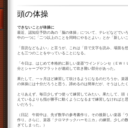
頭の体操
できないことが体操に
最近、認知症予防の為の「脳の体操」について、テレビなどでい
中の一つに「二つ以上のことを同時にやるとよい」とか「新しい
「音読などもよい」と言うが、これは「目で文字を読み、場面を
とも三つのことをやっていることになる。
「今日は、はじめて本格的に新しい楽器“ウインドシンセ（ＥＷＩ
分とシャープやフラットが連続して吹き難い部分があった。
果たして、一ヶ月ほど練習して吹けるようになるのだろうか。楽
の体操には十分だろうと思う。諦めるのは簡単だが、そうはした
とりあえず、毎日少しずつ使って練習してみたい。果たして、頭
えているよりも指が勝手に動くようになるまで練習しなければと
いだろう。
（日記 午前中は、先ず数学の参考書作り。その後新しい楽器「
作り。さらに、楽器「クロマチックハーモニカ」の練習。少しの
ぎてしまった。）