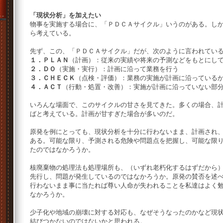
「現状分析」を加えたい
物事を実施する場合に、「ＰＤＣＡサイクル」いうのがある。し
ら考えている。
先ず、この、「ＰＤＣＡサイクル」だが、次のように言われてい
１．ＰＬＡＮ
（計画）：従来の実績や将来の予測などをもとにし
２．ＤＯ
（実施・実行）：計画に沿って業務を行う
３．ＣＨＥＣＫ
（点検・評価）：業務の実施が計画に沿っている
４．ＡＣＴ
（行動・処置・改善）：実施が計画に沿っていない部
いろんな場面で、このサイクルの甘さを見てきた。多くの場合、
ばと考えている。計画が甘すぎた場合が多いのだ。
原発を例にとっても、現状分析を十分に行わないまま、計画され
ある。可能な限り、予測される危険や問題点を把握し、可能な限
たのではなかろうか。
核廃棄物の処理法も処理場所も、（いずれ老朽化するはずだから
先行し、問題が発生しているのではなかろうか。原発の賛否を述
行わないまま事に当たれば尊い人命が失われることを私達はよく
なかろうか。
少子化や地域の崩壊に対する対応も、なぜそうなったのかなど現
結びつかないのではないかと思われる。