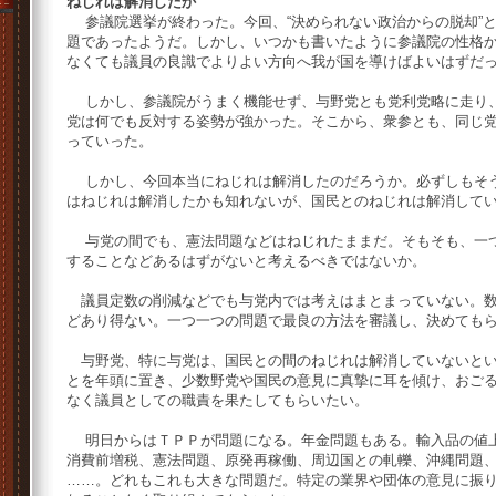
ねじれは解消したか
参議院選挙が終わった。今回、“決められない政治からの脱却”
題であったようだ。しかし、いつかも書いたように参議院の性格
なくても議員の良識でよりよい方向へ我が国を導けばよいはずだ
しかし、参議院がうまく機能せず、与野党とも党利党略に走り、
党は何でも反対する姿勢が強かった。そこから、衆参とも、同じ
っていった。
しかし、今回本当にねじれは解消したのだろうか。必ずしもそう
はねじれは解消したかも知れないが、国民とのねじれは解消して
与党の間でも、憲法問題などはねじれたままだ。そもそも、一つ
することなどあるはずがないと考えるべきではないか。
議員定数の削減などでも与党内では考えはまとまっていない。数
どあり得ない。一つ一つの問題で最良の方法を審議し、決めても
与野党、特に与党は、国民との間のねじれは解消していないと
とを年頭に置き、少数野党や国民の意見に真摯に耳を傾け、おご
なく議員としての職責を果たしてもらいたい。
明日からはＴＰＰが問題になる。年金問題もある。輸入品の値
消費前増税、憲法問題、原発再稼働、周辺国との軋轢、沖縄問題
……。どれもこれも大きな問題だ。特定の業界や団体の意見に振