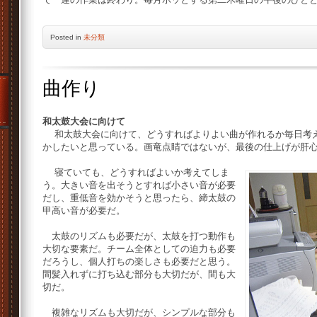
Posted
in
未分類
曲作り
和太鼓大会に向けて
和太鼓大会に向けて、どうすればよりよい曲が作れるか毎日考え
かしたいと思っている。画竜点睛ではないが、最後の仕上げが肝
寝ていても、どうすればよいか考えてしま
う。大きい音を出そうとすれば小さい音が必要
だし、重低音を効かそうと思ったら、締太鼓の
甲高い音が必要だ。
太鼓のリズムも必要だが、太鼓を打つ動作も
大切な要素だ。チーム全体としての迫力も必要
だろうし、個人打ちの楽しさも必要だと思う。
間髪入れずに打ち込む部分も大切だが、間も大
切だ。
複雑なリズムも大切だが、シンプルな部分も