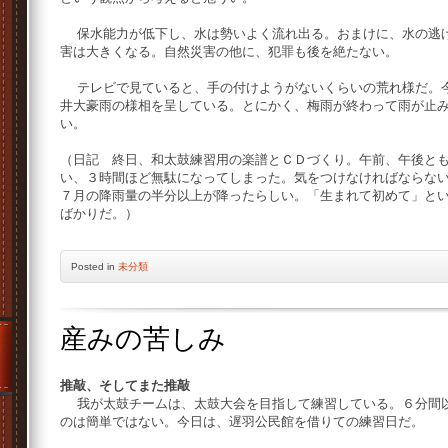
保水能力が低下し、水は勢いよく流れ出る。おまけに、水の逃げ
害は大きくなる。自然災害の他に、犯罪も後を絶たない。
テレビで見ていると、手の付けようがないくらいの荒れ様だ。今
井大豪雨の様相を呈している。とにかく、梅雨が終わって雨が止
い。
（日記 終日、和太鼓練習用の楽譜とＣＤづくり。午前、午後と
い、３時間ほど無駄になってしまった。気をつけなければならな
７月の降雨量の半分以上が降ったらしい。「生まれて初めて」と
ばかりだ。）
Posted
in
未分類
産みの苦しみ
推敲、そしてまた推敲
我が太鼓チームは、太鼓大会を目指して練習している。６分間以
のは簡単ではない。今日は、遅羽公民館を借りての練習日だ。