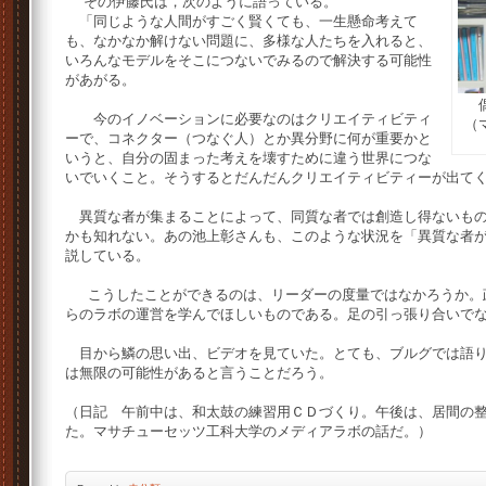
その伊藤氏は，次のように語っている。
「同じような人間がすごく賢くても、一生懸命考えて
も、なかなか解けない問題に、多様な人たちを入れると、
いろんなモデルをそこにつないでみるので解決する可能性
があがる。
偶
今のイノベーションに必要なのはクリエイティビティ
（
ーで、コネクター（つなぐ人）とか異分野に何が重要かと
いうと、自分の固まった考えを壊すために違う世界につな
いでいくこと。そうするとだんだんクリエイティビティーが
異質な者が集まることによって、同質な者では創造し得ないもの
かも知れない。あの池上彰さんも、このような状況を「異質な者
説している。
こうしたことができるのは、リーダーの度量ではなかろうか。
らのラボの運営を学んでほしいものである。足の引っ張り合いで
目から鱗の思い出、ビデオを見ていた。とても、ブルグでは語り
は無限の可能性があると言うことだろう。
（日記 午前中は、和太鼓の練習用ＣＤづくり。午後は、居間の
た。マサチューセッツ工科大学のメディアラボの話だ。）