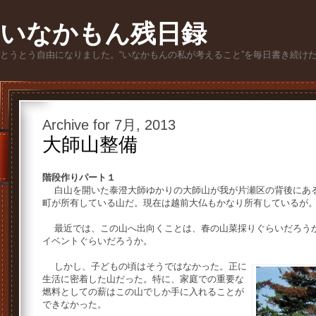
いなかもん残日録
とうとう自由になりました。“いなかもんの私が考えること”を毎日書き続け
Archive for 7月, 2013
大師山整備
階段作りパート１
白山を開いた泰澄大師ゆかりの大師山が我が片瀬区の背後にある
町が所有している山だ。現在は越前大仏もかなり所有しているが
最近では、この山へ出向くことは、春の山菜採りぐらいだろうか
イベントぐらいだろうか。
しかし、子どもの頃はそうではなかった。正に
生活に密着した山だった。特に、家庭での重要な
燃料としての薪はこの山でしか手に入れることが
できなかった。