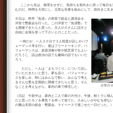
ここから先は、無理をせずに、気持ちを前向きに持って毎日を
むのだ。時間を大切にし、元気な先輩を励みにして、前向きに生
今日は、料亭『魚清』の和室で総会と講演会を、
洋室で懇親会を行った。この洋室で『魚清塾』で
も開催できたらと思った。主人のＯさんに話すと
自由に会場を使って下さいとのことだった。
一例だが、一人２０分で３人程度が話しやパフ
ォーマンス等を行い、後はフリートーキング。パ
フォーマンスは、楽器演奏や歌や紙芝居でもよい
だろうし、話は政治の話でも趣味の話でもいいだ
ろう。
ただし、一人は「まちづくり」について話し
ていただきたいと思う。夢を語り、パフォーマン
スを楽しみ、時にはみんなで歌い、みんなで考え
るそんな塾を定期的に開催できたらと思う。そん
大学の
なことを考えながら、家内の車で帰宅した。
（日記 午前中は、家内と二人で家の片付け。午後、軽トラに積
だと思ったモノを勇気？を持って捨てた。さみしいがやむを得な
の勝山支部の総会・懇親会。マイペースで過ごせた一日だった。