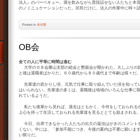
法人』のバーベキュー。酒を飲みながら普段話せない人たちと本
のノミニュケーションだった。区民だけに、法人の作業中に時々
Posted
in
未分類
OB会
全ての人に平等に時間は進む
大学のＯＢ会勝山支部の総会と懇親会が開かれた。久しぶりの顔
と後は退職者ばかりだ。６０歳代から８０歳代まで年齢は様々だ
先輩達の若かりし頃、元気で仕事に取り組んでいた頃を知ってい
はいられない。先輩達の多くは、退職後は地域のいろんな仕事に
れているようだ。
私たち後輩から見れば、過去はともかく、今何をしておられるか
上心を持って生活しておられる先輩達を見るととても励まされる
今日、出席できなかった人たちの出欠の返信はがきのコメントを
くない。中には、「参加不能につき、今後の案内は不要に願いま
い限りだ。