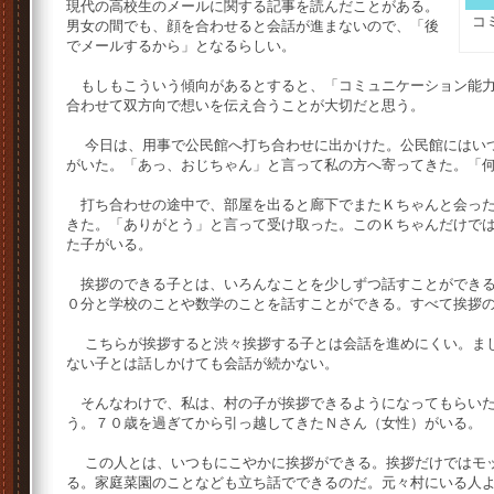
現代の高校生のメールに関する記事を読んだことがある。
コ
男女の間でも、顔を合わせると会話が進まないので、「後
でメールするから」となるらしい。
もしもこういう傾向があるとすると、「コミュニケーション能力
合わせて双方向で想いを伝え合うことが大切だと思う。
今日は、用事で公民館へ打ち合わせに出かけた。公民館にはいつ
がいた。「あっ、おじちゃん」と言って私の方へ寄ってきた。「
打ち合わせの途中で、部屋を出ると廊下でまたＫちゃんと会った
きた。「ありがとう」と言って受け取った。このＫちゃんだけで
た子がいる。
挨拶のできる子とは、いろんなことを少しずつ話すことができる
０分と学校のことや数学のことを話すことができる。すべて挨拶
こちらが挨拶すると渋々挨拶する子とは会話を進めにくい。まし
ない子とは話しかけても会話が続かない。
そんなわけで、私は、村の子が挨拶できるようになってもらいた
う。７０歳を過ぎてから引っ越してきたＮさん（女性）がいる。
この人とは、いつもにこやかに挨拶ができる。挨拶だけではモッ
る。家庭菜園のことなども立ち話でできるのだ。元々村にいる人