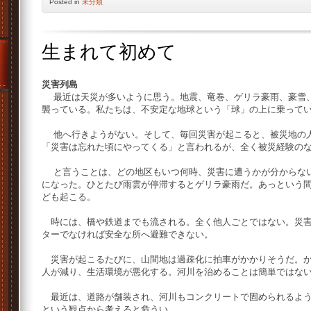
Posted
in
未分類
生まれて初めて
災害列島
最近は天災が多いように思う。地震、竜巻、ゲリラ豪雨、豪雪、
襲っている。私たちは、不安定な地球という「球」の上に乗って
他へ行きようがない。そして、毎回災害が起こると、被災地の人
「災害は忘れた頃にやってくる」と言われるが、全く被災経験の
と言うことは、どの地区もいつ何時、災害に遭うかが分からない
になった。ひとたび雨雲が停滞するとゲリラ豪雨だ。あっという
ども起こる。
時には、橋や鉄道までも流される。全く他人ごとではない。災害
ターでなければ安全な所へ避難できない。
災害が起こるたびに、山間地は過疎化に拍車がかかりそうだ。か
人が減り、生活環境が悪化する。河川を治めることは簡単ではな
最近は、道路が舗装され、河川もコンクリートで固められるよう
という観点から考えると危うい。