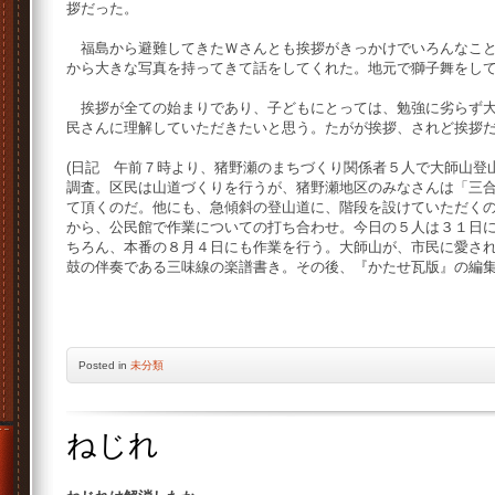
拶だった。
福島から避難してきたＷさんとも挨拶がきっかけでいろんなこと
から大きな写真を持ってきて話をしてくれた。地元で獅子舞をし
挨拶が全ての始まりであり、子どもにとっては、勉強に劣らず大
民さんに理解していただきたいと思う。たがが挨拶、されど挨拶
(日記 午前７時より、猪野瀬のまちづくり関係者５人で大師山登
調査。区民は山道づくりを行うが、猪野瀬地区のみなさんは「三
て頂くのだ。他にも、急傾斜の登山道に、階段を設けていただく
から、公民館で作業についての打ち合わせ。今日の５人は３１日
ちろん、本番の８月４日にも作業を行う。大師山が、市民に愛さ
鼓の伴奏である三味線の楽譜書き。その後、『かたせ瓦版』の編
Posted
in
未分類
ねじれ