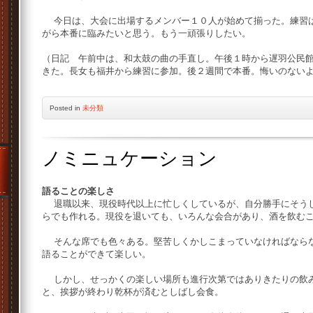
今日は、大会に出場するメンバー１０人が始めて揃った。練習は
がら本番に臨みたいと思う。もう一頑張りしたい。
（日記 午前中は、和太鼓の曲の手直し。午後１時から遅羽公民
きた。長女も福井から練習に参加。後２週間で本番。悔いのない
Posted
in
未分類
ノミニュケーション
語ることの楽しさ
退職以来、現役時代以上に忙しくしているが、自分勝手にそうし
らでも作れる。現役を退いても、いろんな会合があり、酒を飲む
そんな席でも色々ある。堅苦しくかしこまっていなければならな
語ることができて楽しい。
しかし、せっかくの楽しい場所も進行次第ではありきたりの飲み
と、挨拶が終わり乾杯が済むとしばし会食。