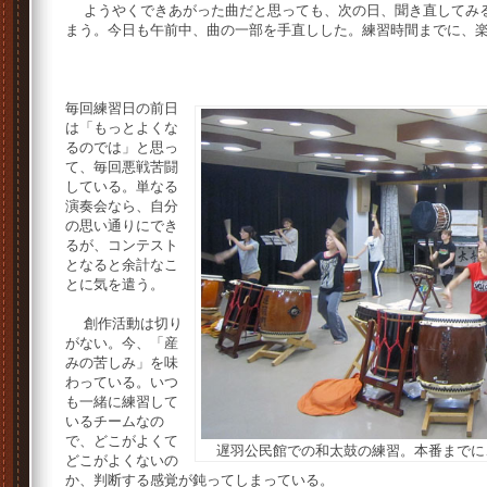
ようやくできあがった曲だと思っても、次の日、聞き直してみる
まう。今日も午前中、曲の一部を手直しした。練習時間までに、
毎回練習日の前日
は「もっとよくな
るのでは」と思っ
て、毎回悪戦苦闘
している。単なる
演奏会なら、自分
の思い通りにでき
るが、コンテスト
となると余計なこ
とに気を遣う。
創作活動は切り
がない。今、「産
みの苦しみ」を味
わっている。いつ
も一緒に練習して
いるチームなの
で、どこがよくて
遅羽公民館での和太鼓の練習。本番までに
どこがよくないの
か、判断する感覚が鈍ってしまっている。