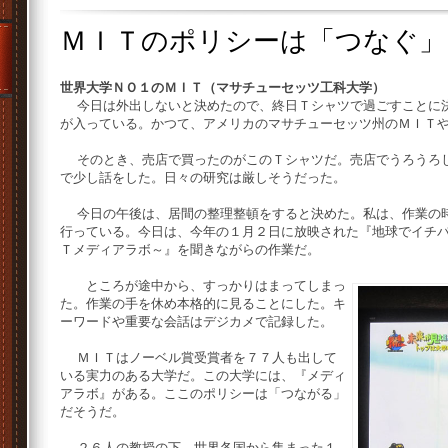
ＭＩＴのポリシーは「つなぐ」
世界大学ＮＯ１のＭＩＴ（マサチューセッツ工科大学）
今日は外出しないと決めたので、終日Ｔシャツで過ごすことに決
が入っている。かつて、アメリカのマサチューセッツ州のＭＩＴ
そのとき、売店で買ったのがこのＴシャツだ。売店でうろうろし
で少し話をした。日々の研究は厳しそうだった。
今日の午後は、居間の整理整頓をすると決めた。私は、作業の時
行っている。今日は、今年の１月２日に放映された『地球でイチ
Ｔメディアラボ～』を聞きながらの作業だ。
ところが途中から、すっかりはまってしまっ
た。作業の手を休め本格的に見ることにした。キ
ーワードや重要な会話はデジカメで記録した。
ＭＩＴはノーベル賞受賞者を７７人も出して
いる実力のある大学だ。この大学には、『メディ
アラボ』がある。ここのポリシーは「つながる」
だそうだ。
２６人の教授の下、世界各国から集まった１