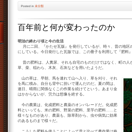
Posted
in
未分類
百年前と何が変わったのか
明治の終わり頃と今の生活
月に二回、『かたせ瓦版』を発行しているが、時々、昔の地区の
にしている。今日発行した瓦版では、この冊子を利用して『肥料
昔の肥料は、人糞尿、それも自宅のものだけではなく、町の人か
草、柴、稲わら、木灰、石灰などを用いたようだ。
山の草は、早朝、馬を連れて山へ入り、草を刈り、それ
を馬に積み、自分も背中に担いで運んだのだ。夏の間は、
連日、晴雨に関係なくこの作業を続けてという。あまり金
はかからないが、労力は想像を絶する。
今の農業は、化成肥料と農薬のオンパレードだ。化成肥
料といっても、米の肥料、野菜の肥料、里芋の肥料……と
様々なものがあり、農薬も、除草剤から、虫や病気に効果
のあるものまで様々だ。
こうした肥料を使うことによって昔と比べて農作業は格