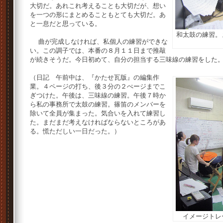
大切だ。あれこれ考えることも大切だが、想い
を一つの形にまとめることもとても大切だ。あ
と一息だと思っている。
和太鼓の練習。
曲が完成しなければ、私個人の練習ができな
い。この調子では、本番の８月１１日まで推敲
が続きそうだ。今日初めて、自分の担当する三味線の練習をした
（日記 午前中は、『かたせ瓦版』の編集作
業。４ページの打ち、後３分の２ぺージまでこ
ぎつけた。午後は、三味線の練習。午後７時か
ら私の事務所で太鼓の練習。篠笛のメンバーを
除いて全員が集まった。気合いを入れて練習し
た。まだまだ考えなければならないところがあ
る。慌ただしい一日だった。）
イメージトレ