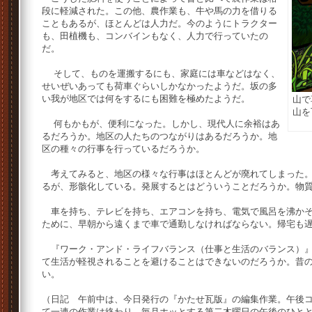
段に軽減された。この他、農作業も、牛や馬の力を借りる
こともあるが、ほとんどは人力だ。今のようにトラクター
も、田植機も、コンバインもなく、人力で行っていたの
だ。
そして、ものを運搬するにも、家庭には車などはなく、
せいぜいあっても荷車ぐらいしかなかったようだ。坂の多
い我が地区では何をするにも困難を極めたようだ。
山で
山を
何もかもが、便利になった。しかし、現代人に余裕はあ
るだろうか。地区の人たちのつながりはあるだろうか。地
区の種々の行事を行っているだろうか。
考えてみると、地区の様々な行事はほとんどが廃れてしまった。
るが、形骸化している。発展するとはどういうことだろうか。物
車を持ち、テレビを持ち、エアコンを持ち、電気で風呂を沸かそ
ために、早朝から遠くまで車で通勤しなければならない。帰宅も
『ワーク・アンド・ライフバランス（仕事と生活のバランス）』
て生活が軽視されることを避けることはできないのだろうか。昔
い。
（日記 午前中は、今日発行の『かたせ瓦版』の編集作業。午後
て一連の作業は終わり。毎月ホッとする第二木曜日の午後のひと