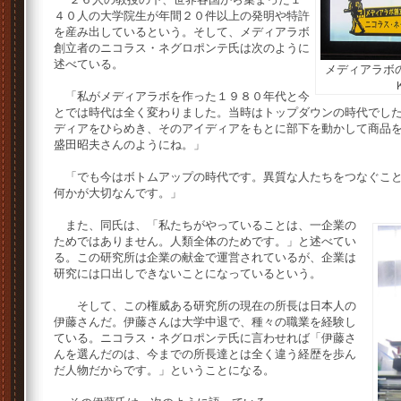
４０人の大学院生が年間２０件以上の発明や特許
を産み出しているという。そして、メディアラボ
創立者のニコラス・ネグロポンテ氏は次のように
述べている。
メディアラボ
「私がメディアラボを作った１９８０年代と今
とでは時代は全く変わりました。当時はトップダウンの時代でし
ディアをひらめき、そのアイディアをもとに部下を動かして商品
盛田昭夫さんのようにね。」
「でも今はボトムアップの時代です。異質な人たちをつなぐこと
何かが大切なんです。」
また、同氏は、「私たちがやっていることは、一企業の
ためではありません。人類全体のためです。」と述べてい
る。この研究所は企業の献金で運営されているが、企業は
研究には口出しできないことになっているという。
そして、この権威ある研究所の現在の所長は日本人の
伊藤さんだ。伊藤さんは大学中退で、種々の職業を経験し
ている。ニコラス・ネグロポンテ氏に言わせれば「伊藤さ
んを選んだのは、今までの所長達とは全く違う経歴を歩ん
だ人物だからです。」ということになる。