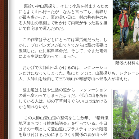
栗拾いや山菜採り、そして小鳥を捕まえるため
にもよく山へ行ったが、なんと言っても、薪取り
が最も多かった。夏の暑い日に、村の共有林のあ
る大師山の裏側まで出かけて両親が作った薪を担
いで自宅まで運んだのだ。
この作業は子どもにとっては重労働だった。し
かし、プロパンガスが出てきてからは薪の需要は
激減した。正に燃料革命だ。そして、今また電気
による生活に変わってしまった。
階段の材料
おかげで大師山へ出かけるのは、レクレーショ
ンだけになってしまった。私にとっては、山菜採りも、レクレー
人、大師山を経由して三ツ頭山や報恩寺山へ登る人が増えた。
登山道はもはや生活の道から、レクレーション
の道へ変わってしまったようだ。付近に山を所有
している人は、杉の下草刈りぐらいには出かける
かも知れないが。
この大師山登山道の整備をここ数年、『猪野瀬
地区まちづくり推進協議会』を行っている。今日
はその一環として登山道にプラスティックの階段
を取り付けるためにまちづくり関係の者が山へ登