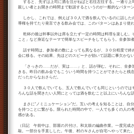
すると、先ずは上司に酒を注がねばと右往左往する。一通り上司
親しい者とお開きの時間まで歓談するというのが一般的なパター
しかし、これでは、例えば３０人で酒を飲んでいるのに話したの
導権を持てたり発言できる飲み会では、このパターンはあまり使
乾杯の後は幹事以外は席を立たず一定の時間は料理を楽しむ。そ
こと」など身近なテーマで簡単なスピーチをしてもらう。全参加
話す時間は、参加者の数によっても異なるが、３０分程度で終わ
会に移る。その結果、先ほどのスピーチが効いて話題に事欠かな
「さっきの……だが、実は……」と、話が弾む。それに、全参加
きる。昨日の飲み会でもこういう時間を持つことができたらと残
だったからなおさらだ。
３０人で飲んでいても、五人で飲んでいても同じというのではモ
ろんな話を聞きたい人間にとっては酒を飲むこと以上にいろんな
まさに“ノミニュケーション”だ。互いの考えを知ることは、自
を持つことに繋がる。限られた時間の中で、一人でも多くの人の
感がある。
（日記 午前中は、部屋の片付け。和太鼓の編曲作業。一度完成
敲。一部分を手直しした。午後、村のＮさんが自宅へやって来た