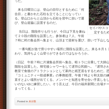
った。
来る日曜日には、登山の目印とするために「何
合目」と書かれた石柱を立てることになってい
る。登山口からと山頂から石柱を背中に担いで運
び、登山道脇に設置するのだ。
セイバやスコ
当日は、階段作りも行うが、今日は下見を兼ね
定するた
て２０段の階段を設置した。参加者は７人、午前
７時に村の集会所へ集まり、山頂まで資材を運び、担いで下山し
一番勾配が急で滑りやすい場所に階段を設置した。来る８月１３
わり、気持ちよく山登りができるのではなかろうか。
（日記 午前７時に片瀬集会所前へ集合。軽トラに分乗して大師
階段を設置した。帰宅後シャワーをして遅羽公民館へ。『遅羽さ
教室で食後のアトラクションとして家内と紙芝居をするためだ。
『コミュニティー助成事業』の事務処理。午後７時より和太鼓の
直すとよい場所が出てくる。メンバーと知恵を寄せ合い手直しを
いのないゆに練習したい。そう言えば、今日の福井新聞に出場チ
まってくる。）
Posted
in
未分類