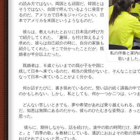
の読み方ではない。両国とも頑固だ。韓国とは
そうではない。自国で呼んでいるように発音す
るのだ。アメリカで日本をジャパンといい、日
本でアメリカを米国というようなものだ。
彼らは、教えられたとおりに日本流の呼び方
で紹介してくれた。「趣味」も付け加えるよう
求めた。彼らは自己紹介の時に、自分の家族も
紹介してくれた。そこで分かったことだが、既
私の伴奏と家内
婚者が半分以上だった。
歌いました
既婚者は、６歳ぐらいまでの我が子を中国に
残して日本へ来ているのだ。相当の覚悟がないと、そんなことは
なって日本へ来ていることがよく分かる。
何か話すたびに、書き留めているのだ。堅い話の続く講義の中で
のかもしれない。しかし、私としても、何か一つか二つは、いつ
どんない苦しいときでも、夢や希望があれば乗り越えられる。自
だ。知恵は無限にあるのだから。彼らのひたむきな姿勢は、きっ
思った。
彼らに、期待しながら、話を続けた。途中の歌の時間だけ、家内
と』と『四季の歌』を教材にしている。通訳におおよその歌の意
ればそれでよいいと思っている。