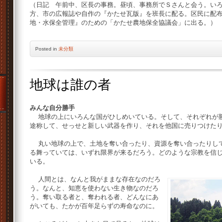
（日記 午前中、区長の事務。昼頃、事務所でＳさんと会う。い
方、市の広報誌や自作の『かたせ瓦版』を班長に配る。区民に配
地・水保全管理』のための「かたせ農地保全協議会」に出る。）
Posted
in
未分類
地球は誰の者
みんな自分勝手
地球の上にいろんな国がひしめいている。そして、それぞれが勝
途称して、せっせと新しい武器を作り、それを他国に売りつけた
丸い地球の上で、土地を奪い合ったり、資源を奪い合ったりして
る舞っていては、いずれ限界が来るだろう。どのような宗教を信
いる。
人間とは、なんと我がままな存在なのだろ
う。なんと、知恵を使わない生き物なのだろ
う。奪い取る者と、奪われる者、どんなにあ
がいても、たかが百年足らずの寿命なのに。