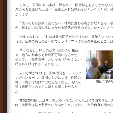
しかし、外国の安い木材に押されて、国産材をあまり売れなくな
度のある集成材も出回り、高価な木材は売れないということだ。
かろうか。
「売っても経済的に合わない→林業に携わる者が少なくなる→後
今に日本の山は荒れるにまかせる時代が来るのでないかとのこと
考えてみれば、これは林業の問題だけではない。農業もまったく
れば、仕事のある都会へ出てサラリーマンになるのを止めること
そうなると、昨日の話ではないが、集落
や、地方の都市さえ持続不可能になるのだ。
そして、「限界集落」というありがたくない
呼び名で呼ばれることになる。
人口が減少すれば、医療機関も、ショッピ
ングセンターも、貧弱なものになり、近隣の
勝山市森林
都市へ出かけなければならなくなる。若い人
達は通勤だけのまちに魅力を感じるだろう
か。
林業に関係した話をしているうちに、そんな話まで出てきた。悲
は、次世代は益々悲観的になるからだ。それに、自分自身も情け