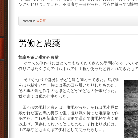
ンにかじりついていた。不健康な一日だった。原点に返って“晴耕
Posted
in
未分類
労働と農薬
能率を追い求めた農業
かつての米作りにはとてつもなくたくさんの手間がかかっていた
作りにはたくさんの（八十八の）工程があったと言われてきたも
そのかなりの部分に子ども達も関わってきた。馬で田
んぼを耕すとき、時には馬の口を引いたりしたものだ。
その馬の餌を作るのもほとんどが子どもの仕事だった。
我が家では私の仕事だった。
田んぼの肥料と言えば、堆肥だった。それは馬小屋に
敷かれた藁と馬の糞尿で重く湿り気を持った堆積物で作
るのだ。これを荷車で田んぼまで運んで堆肥枠で高く積
み上げ、保存しておいて使ったのだ。それより以前は、
山の草なども田んぼの肥料として使ったらしい。