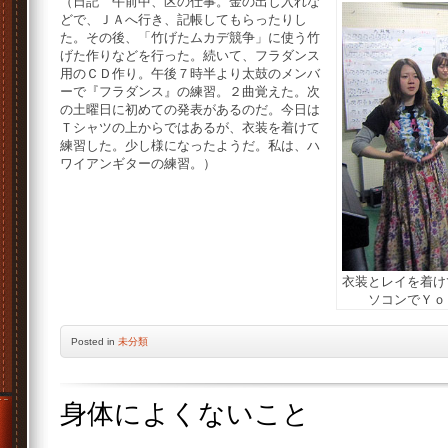
（日記 午前中、区の仕事。金の出し入れな
どで、ＪＡへ行き、記帳してもらったりし
た。その後、「竹げたムカデ競争」に使う竹
げた作りなどを行った。続いて、フラダンス
用のＣＤ作り。午後７時半より太鼓のメンバ
ーで『フラダンス』の練習。２曲覚えた。次
の土曜日に初めての発表があるのだ。今日は
Ｔシャツの上からではあるが、衣装を着けて
練習した。少し様になったようだ。私は、ハ
ワイアンギターの練習。）
衣装とレイを着け
ソコンでＹｏ
Posted
in
未分類
身体によくないこと