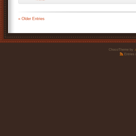
« Older Entries
ChocoTheme by
.
Entries