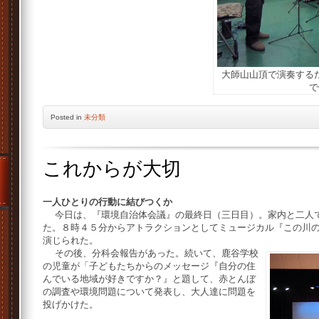
大師山山頂で演奏する
で
Posted
in
未分類
これからが大切
一人ひとりの行動に結びつくか
今日は、『環境自治体会議』の最終日（三日目）。家内と二人で
た。８時４５分からアトラクションとしてミュージカル『この川
演じられた。
その後、分科会報告があった。続いて、鹿谷学校
の児童が「子どもたちからのメッセージ『自分の住
んでいる地域が好きですか？』と題して、赤とんぼ
の調査や環境問題について発表し、大人達に問題を
投げかけた。