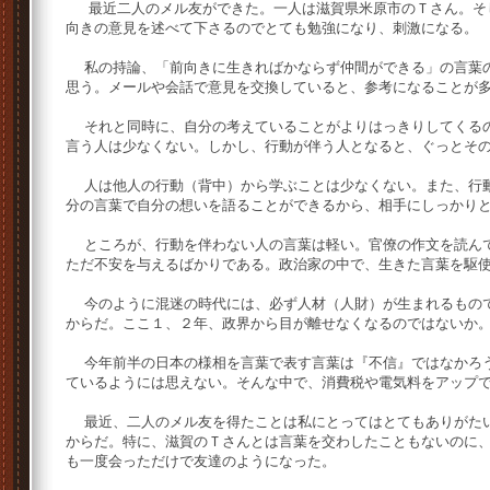
最近二人のメル友ができた。一人は滋賀県米原市のＴさん。そ
向きの意見を述べて下さるのでとても勉強になり、刺激になる。
私の持論、「前向きに生きればかならず仲間ができる」の言葉の
思う。メールや会話で意見を交換していると、参考になることが
それと同時に、自分の考えていることがよりはっきりしてくるの
言う人は少なくない。しかし、行動が伴う人となると、ぐっとそ
人は他人の行動（背中）から学ぶことは少なくない。また、行動
分の言葉で自分の想いを語ることができるから、相手にしっかり
ところが、行動を伴わない人の言葉は軽い。官僚の作文を読んで
ただ不安を与えるばかりである。政治家の中で、生きた言葉を駆
今のように混迷の時代には、必ず人材（人財）が生まれるもので
からだ。ここ１、２年、政界から目が離せなくなるのではないか
今年前半の日本の様相を言葉で表す言葉は『不信』ではなかろう
ているようには思えない。そんな中で、消費税や電気料をアップ
最近、二人のメル友を得たことは私にとってはとてもありがたい
からだ。特に、滋賀のＴさんとは言葉を交わしたこともないのに
も一度会っただけで友達のようになった。