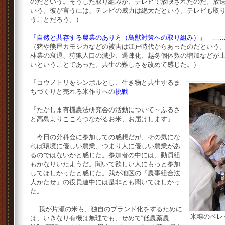
のだという。そうした取り組みが、テレビで放映されたのだ。放
いう。彼が言うには、テレビの威力は絶大だという。テレビも取
うことだろう。）
『自然と共存する農業のあり方（鳥獣対策への取り組み）』
……
（猪や熊屋カモシカなどの被害は江戸時代からあったのだという
林業の衰退、狩猟人口の減少、過疎化、越冬個体数の増加などが
いということであった。共生の難しさを改めて感じた。）
『コウノトリをシンボルとし、生き物と共生するま
ちづくりと売れる米作りへの
挑戦
『たかしま有機農法研究会の活動について～ふるさ
と高島よりこころつながるお米、お届けします』
今日の分科会に参加しての感想だが、その気にな
れば環境に優しい農業、つまり人に優しい農業があ
るのではないかと感じた。参加者の中には、動員組
もかなりいたようだ。聞いて欲しい人にもっと参加
してほしかったと感じた。我が地区の『農事組合法
人かたせ』の役員連中には是非とも聞いてほしかっ
た。
我が片瀬の米も、独自のブランド化をするために
米糠のペレ
は、いきなり有機は無理でも、せめて“低農薬農