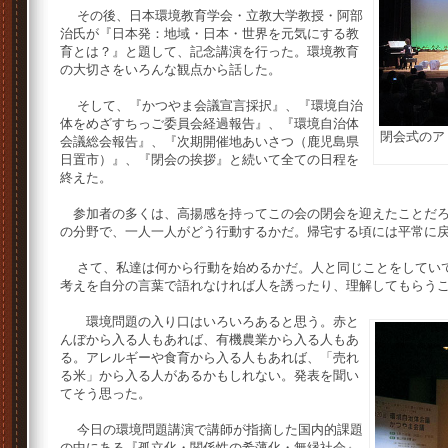
その後、日本環境教育学会・立教大学教授・阿部
治氏が『日本発：地域・日本・世界を元気にする教
育とは？』と題して、記念講演を行った。環境教育
の大切さをいろんな観点から話した。
そして、『かつやま会議宣言採択』、『環境自治
体をめざすちっご委員会経過報告』、『環境自治体
閉会式のア
会議総会報告』、『次期開催地あいさつ（鹿児島県
日置市）』、『閉会の挨拶』と続いて全ての日程を
終えた。
参加者の多くは、高揚感を持ってこの会の閉会を迎えたことだろ
の分野で、一人一人がどう行動するかだ。帰宅する頃には平常に
さて、私達は何から行動を始めるかだ。人と同じことをしていて
考えを自分の言葉で語れなければ人を誘ったり、理解してもらう
環境問題の入り口はいろいろあると思う。赤と
んぼから入る人もあれば、有機農業から入る人もあ
る。アレルギーや食育から入る人もあれば、「売れ
る米」から入る人があるかもしれない。発表を聞い
てそう思った。
今日の環境問題講演で講師が指摘した国内的課題
の中にある『孤立化・関係性の希薄化・無縁社会』