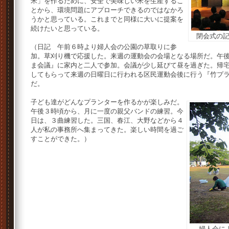
米」を作るために、安全で美味しい米を生産するこ
とから、環境問題にアプローチできるのではなかろ
うかと思っている。これまでと同様に大いに提案を
続けたいと思っている。
閉会式の
（日記 午前６時より婦人会の公園の草取りに参
加。草刈り機で応援した。来週の運動会の会場となる場所だ。午
ま会議』に家内と二人で参加。会議が少し延びて昼を過ぎた。帰
してもらって来週の日曜日に行われる区民運動会後に行う『竹プ
だ。
子ども達がどんなプランターを作るかが楽しみだ。
午後３時頃から、月に一度の親父バンドの練習。今
日は、３曲練習した。三国、春江、大野などから４
人が私の事務所へ集まってきた。楽しい時間を過ご
すことができた。）
婦人会に