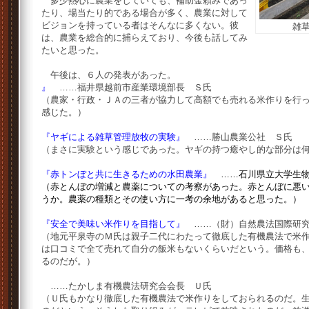
多少熱心に農業をしていても、補助金頼みであっ
たり、場当たり的である場合が多く、農業に対して
ビジョンを持っている者はそんなに多くない。彼
雑
は、農業を総合的に捕らえており、今後も話してみ
たいと思った。
午後は、６人の発表があった。
』
……福井県越前市産業環境部長 Ｓ氏
（農家・行政・ＪＡの三者が協力して高額でも売れる米作りを行
感じた。）
『ヤギによる雑草管理放牧の実験』
……勝山農業公社 Ｓ氏
（まさに実験という感じであった。ヤギの持つ癒やし的な部分は
『赤トンぼと共に生きるための水田農業』
……石川県立大学生
（赤とんぼの増減と農薬についての考察があった。赤とんぼに悪
うか。農薬の種類とその使い方に一考の余地があると思った。）
『安全で美味い米作りを目指して』
……（財）自然農法国際研究
（地元平泉寺のＭ氏は親子二代にわたって徹底した有機農法で米
は口コミで全て売れて自分の飯米もないくらいだという。価格も
るのだが。）
……たかしま有機農法研究会会長 Ｕ氏
（Ｕ氏もかなり徹底した有機農法で米作りをしておられるのだ。