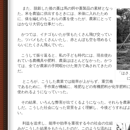
また、脱穀した後の藁は馬の餌や藁製品の素材となっ
た。米を農協に供出するときには、米俵に入れたため
に、俵を編むのもこれらの藁を使ったが、農家にとって
はかなり大切な仕事だった。
かつては、イナゴもいたが蛍もたくさん飛び交ってい
た。ツバメもたくさんいたし、赤とんぼも空を埋めるく
らいにたくさん飛んでいた。
こうして振り返ると、私の子ども時代には、現在使わ
れている農機具や肥料、農薬はほとんどなかった。かつ
ては、全てが農家の手間暇かけた努力で為されてきたの
だ。
「はさ
ところが、こうした農業では能率が上がらず、重労働
であるために、手作業が機械に、堆肥などの有機肥料が化学肥料
使われるようになっていった。
その結果、いろんな弊害が出てくるようになった。それらを農家
しだ。こうした社会になった背景をよく理解し、今後どうすれば
い。
利益を追求し、能率や効率を重視する今の社会の仕組
みがこうした結果をもたらしたのだ。このような流れは