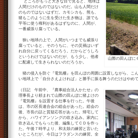
ところがもっと大きな目で見ると、地球は
人間だけのものではないのだ。山も人間だけ
のものではないはずだ。カモシカも、熊も、
猪もこのように生を受けた生き物は、誰でも
平等に使う権利があるはずなのに、人間が、
一番威張り腐っている。
狭い地球の上で、人間がいつまでも威張り
腐っていると、そのうちに、その災禍はいず
れ自分に戻ってくるだろう。だからどうしろ
というわけではないのだが、もう少し、他者
山際の田んぼに
に配慮して生きられないのだろうか。
猪の侵入を防ぐ『電気柵』を田んぼの周囲に設置しながら、こん
い地球上で「自分さえよければ」と勝手に振る舞うのだけはやめ
（日記 午前中、『農事組合法人かたせ』の
理事長より頼まれて山際の田んぼに猪よけの
『電気柵』を設置する仕事を行った。午後
は、市の区長連合会の総会があった。総会の
後、市長の話と質疑応答があった。帰宅して
から、ハワイアンソングの吹き込み。家内に
吹き込んでもらった後、編集してＣＤを作っ
た。午後７時半より、和太鼓の練習と言いた
いところだが、今日はフラダンスの練習。全