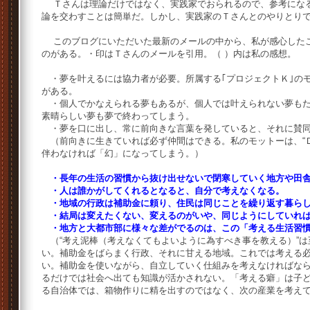
Ｔさんは理論だけではなく、実践家でおられるので、参考になる
論を交わすことは簡単だ。しかし、実践家のＴさんとのやりとり
このブログにいただいた最新のメールの中から、私が感心したこ
のがある。・印はＴさんのメールを引用。（ ）内は私の感想。
・夢を叶えるには協力者が必要。所属する｢プロジェクトＫ｣のモ
がある。
・個人でかなえられる夢もあるが、個人では叶えられない夢もた
素晴らしい夢も夢で終わってしまう。
・夢を口に出し、常に前向きな言葉を発していると、それに賛同
（前向きに生きていれば必ず仲間はできる。私のモットーは、“Ｄ
伴わなければ「幻」になってしまう。）
・長年の生活の習慣から抜け出せないで閉寒していく地方や田
・人は誰かがしてくれるとなると、自分で考えなくなる。
・地域の行政は補助金に頼り、住民は同じことを繰り返す暮ら
・結局は変えたくない、変えるのがいや、同じようにしていれば
・地方と大都市部に様々な差がでるのは、この「考える生活習
（“考え泥棒（考えなくてもよいように為すべき事を教える）”は
い。補助金をばらまく行政、それに甘える地域。これでは考える
い。補助金を使いながら、自立していく仕組みを考えなければな
るだけでは社会へ出ても知識が活かされない。「考える癖」は子
る自治体では、箱物作りに精を出すのではなく、次の産業を考え