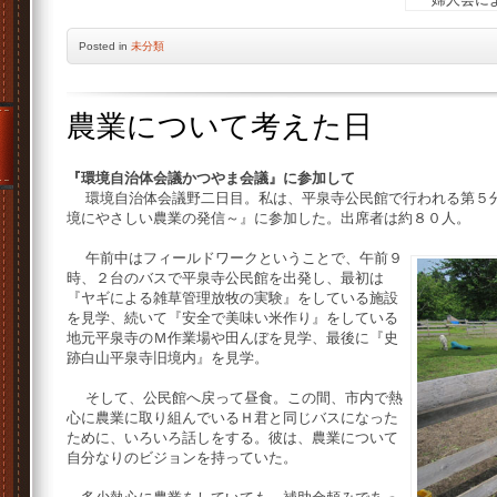
Posted
in
未分類
農業について考えた日
『環境自治体会議かつやま会議』に参加して
環境自治体会議野二日目。私は、平泉寺公民館で行われる第５分
境にやさしい農業の発信～』に参加した。出席者は約８０人。
午前中はフィールドワークということで、午前９
時、２台のバスで平泉寺公民館を出発し、最初は
『ヤギによる雑草管理放牧の実験』をしている施設
を見学、続いて『安全で美味い米作り』をしている
地元平泉寺のＭ作業場や田んぼを見学、最後に『史
跡白山平泉寺旧境内』を見学。
そして、公民館へ戻って昼食。この間、市内で熱
心に農業に取り組んでいるＨ君と同じバスになった
ために、いろいろ話しをする。彼は、農業について
自分なりのビジョンを持っていた。