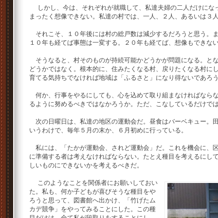
しかし、今は、それぞれが就職して、私達夫婦の二人だけになっ
まったく想像できない。私達の村では、一人、２人、あるいは３
それこそ、１０年後には村の総戸数は減少するだろうと思う。ま
１０年も経てば事態は一変する。２０年も経てば、想像もできな
そうなると、村そのものが持続可能かどうかが問題になる。とな
どうかではなく。根本的に、住みたくなる村、戻りたくなる村に
育てる気持ちでなければ地域は「ふるさと」になり得ないであろ
何か、行事をやるにしても、心を込めて取り組まなければならな
るように努めるべきではなかろうか。ただ、こなしているだけで
次の日曜日は、私達の地区の運動会だ。昼食はバーベキュー。田
いうわけで、毎年５月の末か、６月初めに行っている。
私には、「たかが運動会、されど運動会」だ。これを機会に、区
に準備する者は考えなければならない。たとえ種目を考えるにし
しいものにできないかを考えるべきだ。
このようなことを関係者にお願いしておい
た。私も、何か子どもが喜びそうな種目をや
ろうと思って、図書館へ出かけ、「竹げたム
カデ競争」をやってみることにした。この種
目だけは、全て私が段取りをすることにし