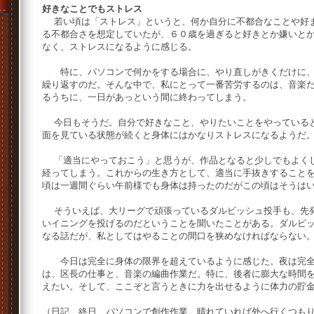
好きなことでもストレス
若い頃は「ストレス」というと、何か自分に不都合なことや好ま
る不都合さを想定していたが、６０歳を過ぎると好きとか嫌いと
なく、ストレスになるように感じる。
特に、パソコンで何かをする場合に、やり直しがきくだけに、
繰り返すのだ。そんな中で、私にとって一番苦労するのは、音楽
るうちに、一日があっという間に終わってしまう。
今日もそうだ。自分で好きなこと、やりたいことをやっていると
面を見ている状態が続くと身体にはかなりストレスになるようだ
「適当にやっておこう」と思うが、作品となると少しでもよくし
経ってしまう。これからの生き方として、適当に手抜きすること
頃は一週間ぐらい午前様でも身体は持ったのだがこの頃はそうは
そういえば、大リーグで頑張っているダルビッシュ投手も、先発
いイニングを投げるのだということを聞いたことがある。ダルビ
なる話だが、私としてはやることの間口を狭めなければならない
今日は完全に身体の限界を超えているように感じた。夜は完全
は、区長の仕事と、音楽の編曲作業だ。特に、後者に膨大な時間
えたい。そして、ここぞと言うときに力を出せるように体力の貯
（日記 終日、パソコンで創作作業。晴れていれば外へ行くつも