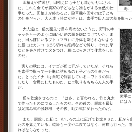
田植えや苗運び、田植えにも子ども達がかり出され
た。これら全てが農家の子どもなら誰もがする当然の仕
馬に
事だった。田植えが終わると、除草機を回すのは子ども
の仕事だった。大人達（特に女性）は、素手で田んぼの草を取っ
大人達は、稲の葉先で目を痛めないように、野球のキ
ャッチャーのように細かい網の面を顔につけていた。ま
た、田んぼにいるブト（ブヨ）に身体を刺されないよう
に腰にはカンコ（ぼろ切れを細縄などで縛り、それに草
などを巻き付けて火をつけ、腰にぶらさげて作業をした
のだ。
実りの秋には、イナゴが稲に群がっていたが、それら
を素手で取って一升瓶に詰めるのも子どもの仕事だっ
た。とったイナゴは自宅で飼育しているニワトリの餌に
したり、食用にしたものだ。ヒエ取りももちろん人の手
だ。
素手に
稲を乾燥させるのは、「はさ」と言われる、竹と丸太
にはカ
で作ったものにつるしたものだ。その後の、脱穀も最初
は足踏み式の脱穀機、その後、動力式に変わったのだ。
また、脱穀した籾は、むしろの上に広げて乾燥させた。籾から出
たのを覚えている。乾燥も一度や二度ではなく、何度も行った。
ればならなかった。