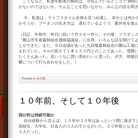
こうなると、私達年配者の務めは、今住んでいるところで“納得し
かないのではないか。そんなことを思いながら、みんなの話を聞
今、私達は，ライフスタイル全体を見つめ直し、幸せとは何かを
かろうか。ブータンの生き方は、遅れているようで、案外先を進
（日記 午前中、昨日に続いて竹スキー作り。その後、フラダン
『勝山市生産森林組合連絡協議会』に出席。いろんな話を聞けて
とができた。また、今日会議があった九頭竜森林組合の勝山工場
まれていた。４ｍの長さで１本１５０円とのことであった。雪囲
たくさんあった。近いうちに買い求めたいと思った。夕方、明後
響について打ち合わせをした。）
Posted
in
未分類
１０年前、そして１０年後
我が村は持続可能か
自分経験から言えば、１０年や２０年はあっという間に過ぎてし
高校生、大学生、社会人の３人の子どもがいた。２０年前となる
５人だった。