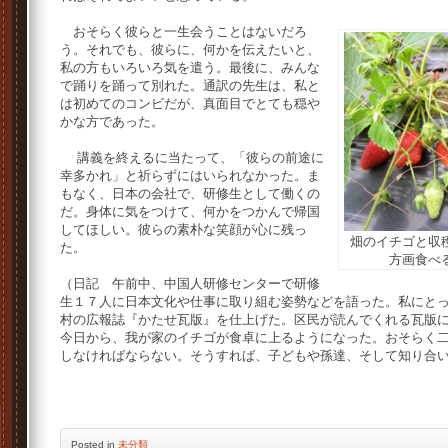
おそらく彼らと一生会うことはないだろ
う。それでも、彼らに、何かを伝えたいと、
私の方もいろいろ気を遣う。最後に、みんな
で踊りを踊って別れた。通訳の先生は、私と
は初めてのコンビだが、真面目でとても穏や
かな方であった。
講義を終えるに当たって、「彼らの前途に
幸多かれ」と祈らずにはいられなかった。ま
もなく、日本の会社で、研修生として働くの
だ。身体に気をつけて、何かをつかんで帰国
してほしい。彼らの素朴な笑顔が心に残っ
畑のイチゴと収
た。
方画食べ
（日記 午前中、中国人研修センターで研修
生１７人に日本文化や仕事に取り組む姿勢などを語った。私にと
村の広報誌『かたせ瓦版』を仕上げた。区民が読んでくれる瓦版
今日から、我が家のイチゴが食卓に上るようになった。おそらく
しなければならない。そうすれば、子どもや孫達、そして知り合
Posted
in
未分類