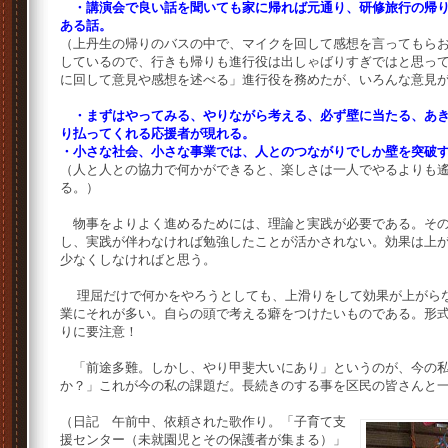
・講演会で良い話を聞いても家に帰れば元通り、研修旅行の帰り
ある話。
（上丹生の帰りのバスの中で、マイクを回して感想を言ってもら
しているので、行きも帰りも進行役は出しゃばりすぎではと思っ
に回して意見や感想を述べる」進行役を務めたが、いろんな意見
・まずはやってみる、やりながら考える、必ず壁に当たる、あ
り払ってくれる応援者が現れる。
・小さな社会、小さな事業では、人とのつながりでしか壁を突破
（人と人との協力で何かができると、楽しさは一人でやるよりも
る。）
物事をよりよく進めるためには、理論と実践が必要である。その
し、実践が伴わなければ勉強したことが活かされない。効果は上
少なくしなければと思う。
理屈だけで何かをやろうとしても、上滑りをして効果が上がらな
業にそれが多い。自らの頭で考える癖をつけたいものである。形
りに要注意！
「前途多難。しかし、やり甲斐大いにあり」というのが、今の私
か？」これが今の私の課題だ。長続きのする事を区民の皆さんと
（日記 午前中、依頼された歌作り。「子育て支
援センター（未就園児とその保護者が集まる）」