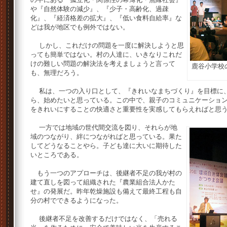
や『自然体験の減少』、『少子・高齢化、過疎
化』、『経済格差の拡大』、『低い食料自給率』な
どは我が地区でも例外ではない。
しかし、これだけの問題を一度に解決しようと思
っても簡単ではない。村の人達に、いきなりこれだ
けの難しい問題の解決法を考えましょうと言って
鹿谷小学校
も、無理だろう。
私は、一つの入り口として、『きれいなまちづくり』を目標に、
ら、始めたいと思っている。この中で、親子のコミュニケーショ
をきれいにすることの快適さと重要性を実感してもらえればと思
一方では地域の世代間交流を図り、それらが地
域のつながり、絆につながればと思っている。果た
してどうなることやら。子ども達に大いに期待した
いところである。
もう一つのアプローチは、後継者不足の我が村の
建て直しを図って組織された『農業組合法人かた
せ』の発展だ。昨年乾燥施設も備えて最終工程も自
分の村でできるようになった。
後継者不足を改善するだけではなく、「売れる