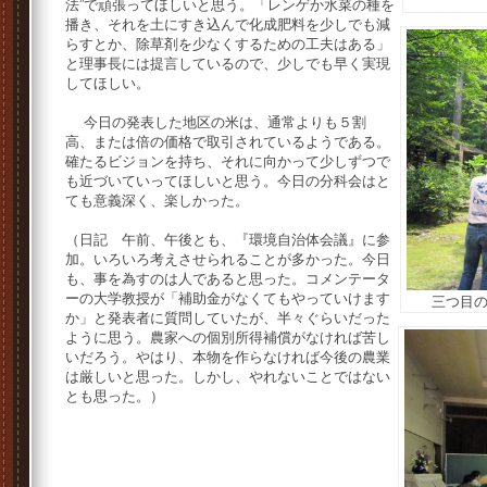
法”で頑張ってほしいと思う。「レンゲか水菜の種を
播き、それを土にすき込んで化成肥料を少しでも減
らすとか、除草剤を少なくするための工夫はある」
と理事長には提言しているので、少しでも早く実現
してほしい。
今日の発表した地区の米は、通常よりも５割
高、または倍の価格で取引されているようである。
確たるビジョンを持ち、それに向かって少しずつで
も近づいていってほしいと思う。今日の分科会はと
ても意義深く、楽しかった。
（日記 午前、午後とも、『環境自治体会議』に参
加。いろいろ考えさせられることが多かった。今日
も、事を為すのは人であると思った。コメンテータ
ーの大学教授が「補助金がなくてもやっていけます
三つ目
か」と発表者に質問していたが、半々ぐらいだった
ように思う。農家への個別所得補償がなければ苦し
いだろう。やはり、本物を作らなければ今後の農業
は厳しいと思った。しかし、やれないことではない
とも思った。）