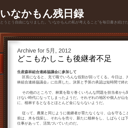
いなかもん残日録
とうとう自由になりました。“いなかもんの私が考えること”を毎日書き続け
Archive for 5月, 2012
どこもかしこも後継者不足
生産森林組合連絡協議会に参加して
区長になると、充て職でいろんな役割が回ってくる。今日は、片
林組合連絡協議会』に出席した。決算と予算の承認は短時間で終
その他のところで、林業を取り巻くいろんな問題を担当者から聞
けない時代になってしまったようだ。それぞれの地区や個人が山
に、植林するとなるとほとんど金にならないようだ。
従って、農業と同じように後継者が育たなくなり、山を守ること
前は、木を伐採し、それらを売り、新たに植林をし、しばらくは
仕事があって、活気づいていたのだ。