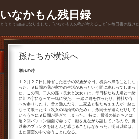
いなかもん残日録
とうとう自由になりました。“いなかもんの私が考えること”を毎日書き続け
孫たちが横浜へ
別れの時
１２月２７日に帰省した息子の家族が今日、横浜へ帰ることにな
った。９日間の我が家での生活があっという間に終わってしまっ
た。この間、二人の孫（長女と次女）は、毎日私たち夫婦と一緒
に川の字になって一緒に寝た。 一緒に餅を作ったり、神社や寺
へお参りしたり、雪と遊んだり、二家族と私たち１１人が一緒に
なって歌ったり（次女の結婚式のため）、孫同士が遊んだりして
いるうちに９日間が過ぎてしまった。 特に、横浜の孫たちとは
週２回パソコン画面で会って、顔を見ながら話しているので、夏
以来のブランクをほとんど感じることはなかった。明日以降は、
また画面の中で会うことになる。