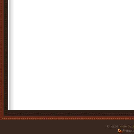
ChocoTheme by
.
Entries