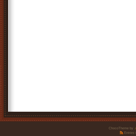
ChocoTheme by
.
Entries