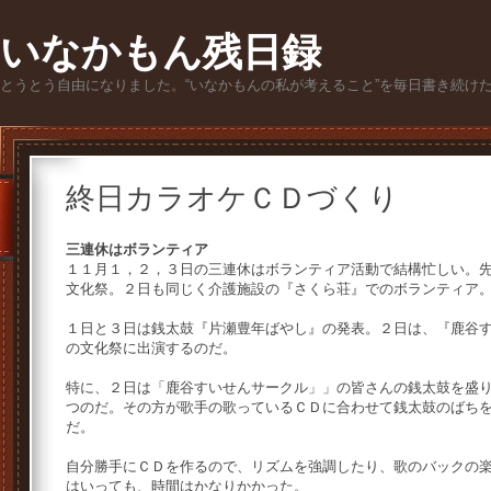
いなかもん残日録
とうとう自由になりました。“いなかもんの私が考えること”を毎日書き続け
終日カラオケＣＤづくり
三連休はボランティア
１１月１，２，３日の三連休はボランティア活動で結構忙しい。
文化祭。２日も同じく介護施設の『さくら荘』でのボランティア
１日と３日は銭太鼓『片瀬豊年ばやし』の発表。２日は、『鹿谷
の文化祭に出演するのだ。
特に、２日は「鹿谷すいせんサークル」」の皆さんの銭太鼓を盛
つのだ。その方が歌手の歌っているＣＤに合わせて銭太鼓のばち
だ。
自分勝手にＣＤを作るので、リズムを強調したり、歌のバックの
はいっても、時間はかなりかかった。