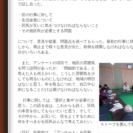
で話し合った。
・区の行事に対して
・生活改善について
・区民が互いに気をつけなければならないこと
・その他区民が必要とする問題
について、意見や提案、問題点を述べてもらった。最初の行事に
しから、廃止まで様々な意見が出た。前例を踏襲しなければなら
分がいろいろある。
また、アンケートの項目で、地区の雰囲気
を問う設問があったが、「閉鎖的である」と
答えた人も何人かいた。こうした雰囲気を少
しでも明るいものにしなければ、地域の明日
はないと思う。年を取るにつれて、自己中心
的になることだけは避けなければならない。
行事に関しては、“選択と集中”が必要だと
思う。この語る会は、これからも続く。区民
の本音を出してもらいたいと思う。そして、
その中から、お互いに、区をよくするために
何をすべきかを区民みんなで考えてみたい。
ストーブを囲んで
（日記 午前中は、『アンケート』を印刷。