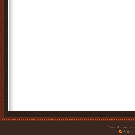
ChocoTheme by
.
Entries