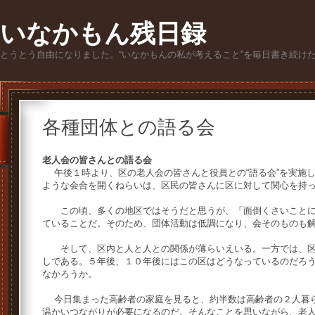
いなかもん残日録
とうとう自由になりました。“いなかもんの私が考えること”を毎日書き続け
各種団体との語る会
老人会の皆さんとの語る会
午後１時より、区の老人会の皆さんと役員との“語る会”を実施
ような会合を開くねらいは、区民の皆さんに区に対して関心を持
この頃、多くの地区ではそうだと思うが、「面倒くさいことに
ていることだ。そのため、団体活動は低調になり、会そのものも
そして、区内と人と人との関係が薄らいえいる。一方では、区
しである。５年後、１０年後にはこの区はどうなっているのだろ
なかろうか。
今日集まった高齢者の家庭を見ると、約半数は高齢者の２人暮ら
温かいつながりが必要になるのだ。そんなことを思いながら、老