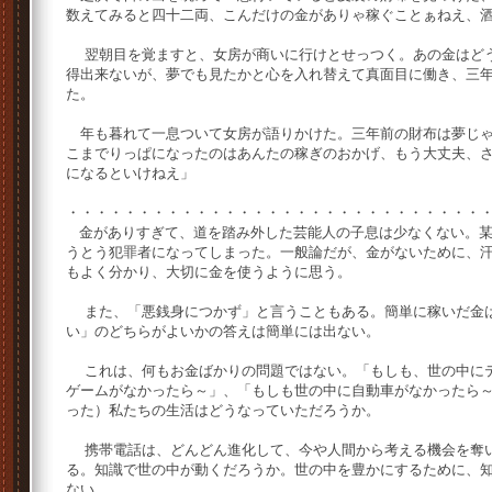
数えてみると四十二両、こんだけの金がありゃ稼ぐことぁねえ、
翌朝目を覚ますと、女房が商いに行けとせっつく。あの金はどう
得出来ないが、夢でも見たかと心を入れ替えて真面目に働き、三
た。
年も暮れて一息ついて女房が語りかけた。三年前の財布は夢じゃ
こまでりっぱになったのはあんたの稼ぎのおかげ、もう大丈夫、
になるといけねえ」
・・・・・・・・・・・・・・・・・・・・・・・・・・・・・
金がありすぎて、道を踏み外した芸能人の子息は少なくない。某
うとう犯罪者になってしまった。一般論だが、金がないために、
もよく分かり、大切に金を使うように思う。
また、「悪銭身につかず」と言うこともある。簡単に稼いだ金は
い」のどちらがよいかの答えは簡単には出ない。
これは、何もお金ばかりの問題ではない。「もしも、世の中にテ
ゲームがなかったら～」、「もしも世の中に自動車がなかったら
った）私たちの生活はどうなっていただろうか。
携帯電話は、どんどん進化して、今や人間から考える機会を奪い
る。知識で世の中が動くだろうか。世の中を豊かにするために、
ない。