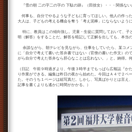
『雪の朝 二の字二の字の 下駄の跡』（田捨女）・・・関係ない
何事も、自分でやるような子どもに育ってほしい。他人の作った
大人は、子どもの考える機会を奪う「考え泥棒」にならないよう
特に、教員はこの傾向強し。児童・生徒に質問しておいて、子ど
明（解答）をすることだ。解答を暗記して正解を出しても、本当
余談ながら、朝テレビを見ながら、仕事をしていたら、某コメン
に「自分で考えて書いた答弁書ではない（官僚の書いた作文）の
がら自分で考えた答弁なら肝心なことは忘れない。」と。納得。
（日記 午前９時過ぎより、午後３時半までもっぱら広報誌『か
り作業ができる。編集は昨日の夜から始めた。今回はＡ４で２ペ
た。そのうち１ページは組写真だ。しかし、写真ばかりとは言え
記事を書くよりも遙かに時間がかかる。）