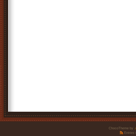
ChocoTheme by
.
Entries