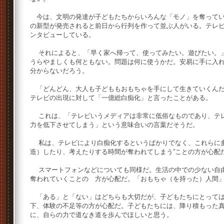
今は、文明の発達が子どもたちからいろんな「モノ」を奪ってい
の新型が発売されると前日から行列を作って並ぶ人がいる。テレ
ンタビューしている。
それによると、「早く家へ帰って、使ってみたい。遊びたい。」
うらやましくも何ともない。問題は何に使うかだ。安易に手に入
分からないだろう。
「どんどん、大人も子どももおもちゃを手にして生きていくんだ
テレビの出現に対して「一億総白痴化」と言ったことがある。
これは、「テレビいうメディアは非常に低俗なものであり、テレ
力を低下させてしまう」という意味合いの言葉だそうだ。
私は、テレビにより白痴化するというばかりでなく、これらに多
造）したり、考えたりする時間が奪われてしまう”ことの方が心配
スマートフォンなどについても同様だ。生活の中での少ない自由
奪われていくことの 方が心配だ。「おもちゃ（を持った）人間
「ある」と「ない」はどちらも大切だが、子どもたちにとっては
下、体験の不足等の方が心配だ。子どもたちには、降り積もった
に、自らの力で道なき道を歩んでほしいと思う。