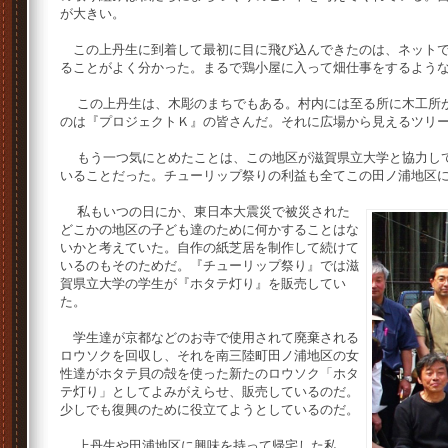
が大きい。
この上丹生に到着して最初に目に飛び込んできたのは、ネットで
ることがよく分かった。まるで鶏小屋に入って畑仕事をするよう
この上丹生は、木彫のまちでもある。村内には至る所に木工所が
のは『プロジェクトＫ』の皆さんだ。それに広場から見えるツリ
もう一つ気にとめたことは、この地区が滋賀県立大学と協力して
いることだった。チューリップ祭りの利益も全てこの田ノ浦地区
私もいつの日にか、東日本大震災で被災された
どこかの地区の子ども達のために何かすることはな
いかと考えていた。自作の紙芝居を制作して続けて
いるのもそのためだ。『チューリップ祭り』では滋
賀県立大学の学生が『ホタテ灯り』を販売してい
た。
学生達が京都などのお寺で使用されて廃棄される
ロウソクを回収し、それを南三陸町田ノ浦地区の女
性達がホタテ貝の殻を使った新たのロウソク「ホタ
テ灯り」としてよみがえらせ、販売しているのだ。
少しでも復興のために役立てようとしているのだ。
上丹生や田浦地区に興味を持って帰宅した私