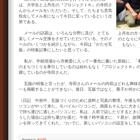
は、大学生と上丹生の『プロジェクトＫ』の寺田さ
んからメールをいただいた。そして、たちまち意気
投合してメル友になって今日に至っているという次
第である。
メールの話題は、いろんな分野に及び、とても
上丹生の方
楽しくメール交換をさせていただいている。そのメ
のとなりに
ールのいくつかを紹介しながら、今回は『かたせ瓦
もない。
版』の特集記事にしたいと思っている。
私が、学校現場から市教委に入って一番先に書いた原稿に、「事
のまちづくりを牽引しているのは紛れもなく『プロジェクトＫ』
躍しているのが寺田さんだ。
瓦版の特集と言ったが、寺田さんのメールの内容はどれも興味深
一も掲載することができない。後日、瓦版ではなく、冊子か何か
（日記 午前中、瓦版づくりのために資料と写真の整理。午後も
ソコンがやって来た。モバイルパソコンだ。画面もそんなに大き
で持ち運びに適したパソコンだ。私は、人前で話したりするとき
うした場合には持ち運びが楽だ。午後７時半過ぎに、Ｙ君が、故
ンを持ってきてくれた。ついでに、新しいパソコンの設定をして
Posted
in
未分類