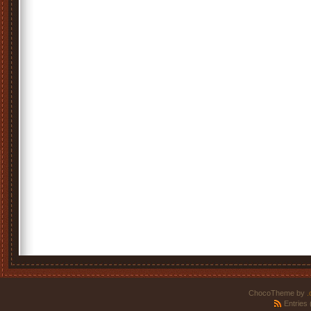
ChocoTheme by
.
Entries