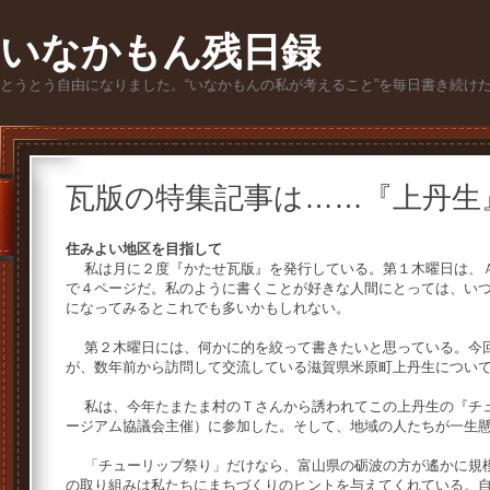
いなかもん残日録
とうとう自由になりました。“いなかもんの私が考えること”を毎日書き続け
瓦版の特集記事は……『上丹生
住みよい地区を目指して
私は月に２度『かたせ瓦版』を発行している。第１木曜日は、Ａ
で４ページだ。私のように書くことが好きな人間にとっては、い
になってみるとこれでも多いかもしれない。
第２木曜日には、何かに的を絞って書きたいと思っている。今回
が、数年前から訪問して交流している滋賀県米原町上丹生につい
私は、今年たまたま村のＴさんから誘われてこの上丹生の『チュ
ージアム協議会主催）に参加した。そして、地域の人たちが一生
「チューリップ祭り」だけなら、富山県の砺波の方が遙かに規模
の取り組みは私たちにまちづくりのヒントを与えてくれている。