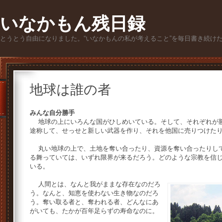
いなかもん残日録
とうとう自由になりました。“いなかもんの私が考えること”を毎日書き続け
地球は誰の者
みんな自分勝手
地球の上にいろんな国がひしめいている。そして、それぞれが勝
途称して、せっせと新しい武器を作り、それを他国に売りつけた
丸い地球の上で、土地を奪い合ったり、資源を奪い合ったりして
る舞っていては、いずれ限界が来るだろう。どのような宗教を信
いる。
人間とは、なんと我がままな存在なのだろ
う。なんと、知恵を使わない生き物なのだろ
う。奪い取る者と、奪われる者、どんなにあ
がいても、たかが百年足らずの寿命なのに。