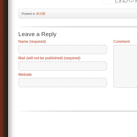
じさんバン
Posted
in
未分類
Leave a Reply
Name (required)
Comment
Mail (will not be published) (required)
Website