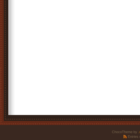
ChocoTheme by
.
Entries