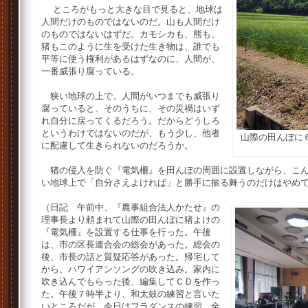
ところがもっと大きな目で見ると、地球は
人間だけのものではないのだ。山も人間だけ
のものではないはずだ。カモシカも、熊も、
猪もこのように生を受けた生き物は、誰でも
平等に使う権利があるはずなのに、人間が、
一番威張り腐っている。
狭い地球の上で、人間がいつまでも威張り
腐っていると、そのうちに、その災禍はいず
れ自分に戻ってくるだろう。だからどうしろ
というわけではないのだが、もう少し、他者
山際の田んぼに
に配慮して生きられないのだろうか。
猪の侵入を防ぐ『電気柵』を田んぼの周囲に設置しながら、こん
い地球上で「自分さえよければ」と勝手に振る舞うのだけはやめ
（日記 午前中、『農事組合法人かたせ』の
理事長より頼まれて山際の田んぼに猪よけの
『電気柵』を設置する仕事を行った。午後
は、市の区長連合会の総会があった。総会の
後、市長の話と質疑応答があった。帰宅して
から、ハワイアンソングの吹き込み。家内に
吹き込んでもらった後、編集してＣＤを作っ
た。午後７時半より、和太鼓の練習と言いた
いところだが、今日はフラダンスの練習。全