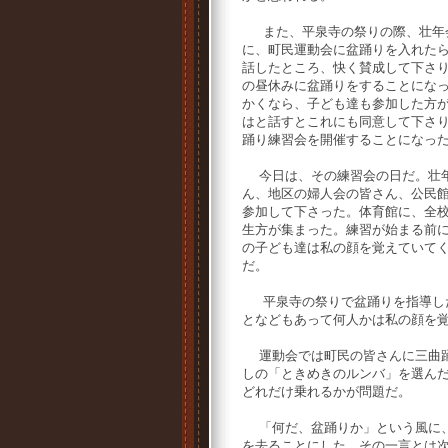
また、平泉寺の祭りの際、壮年
に、町民運動会に盆踊りを入れた
話したところ、快く賛成して下さ
の昼休みに盆踊りをすることにな
かくなら、子ども達も参加した方
はと話すとこれにも同意して下さ
踊り練習会を開催することになっ
今日は、その練習会の日だ。壮
ん、地区の婦人会の皆さん、公民
参加して下さった。体育館に、全
生方が集まった。練習が始まる前
の子ども達は私の顔を覚えていて
だ。
平泉寺の祭りで盆踊りを指導した
となどもあって何人かは私の顔を
運動会では町民の皆さんに三曲踊
しの「ときめきのルンバ」を選ん
どれだけ乗れるかが問題だ。
「何だ、盆踊りか」という風に、
を去ることにした。その一言とは