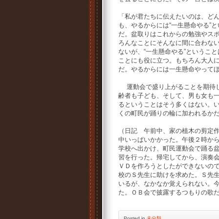
「私が君たちに伝えたいのは、ど
も、やるからには“一生懸命やる”
だ。盆取りはこれからの勉強やス
ろんなことにそんなに間に合わな
ないが、“一生懸命やる”というこ
ことにも役に立つ。もちろん大人
だ。やるからには一生懸命やって
運動会で盛り上がることを期待
齢者も子ども、そして、男も女も
るということはそう多くはない。
くの町民が踊りの輪に加われるか
（日記 午前中、家の植木の剪定
中いっぱいかかった。午後２時か
学校へ出かけ、町民運動会で踊る
習を行った。帰宅してから、演奏
ＶＤを作ろうとしたができないの
校のＳ先生に助けを求めた。Ｓ先
いるが、なかなか覚えられない。
た。ＯＢ会で披露するつもりの歌
Posted
in
未分類