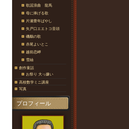
歌謡浪曲 龍馬
母に捧げる歌
片瀬豊年ばやし
矢戸口エエトコ音頭
磯鷸の歌
赤尾よいとこ
越前恋岬
雪紬
創作童話
お祭り 大っ嫌い
高校数学ミニ講座
写真
プロフィール