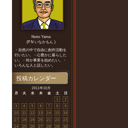
Norio Yama
(P.N いなかもん )
・自然の中で自由に創作活動を
行いたい。・心豊かに暮らした
い。・何か事業を始めたい。・
いろんな人と話したい。
投稿カレンダー
2011年10月
月
火
水
木
金
土
日
1
2
3
4
5
6
7
8
9
10
11
12
13
14
15
16
17
18
19
20
21
22
23
24
25
26
27
28
29
30