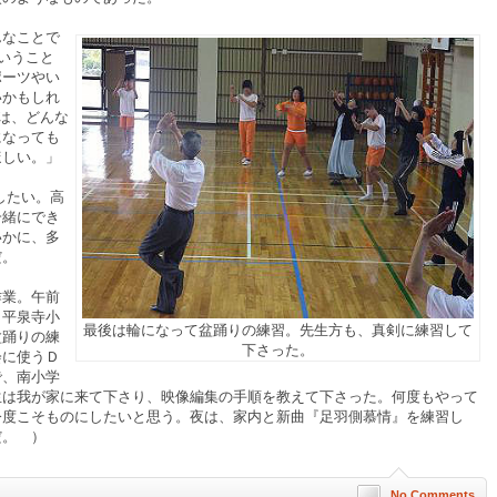
んなことで
ということ
ポーツやい
いかもしれ
とは、どんな
になっても
ほしい。」
したい。高
一緒にでき
いかに、多
だ。
作業。午前
ら平泉寺小
最後は輪になって盆踊りの練習。先生方も、真剣に練習して
盆踊りの練
下さった。
会に使うＤ
で、南小学
生は我が家に来て下さり、映像編集の手順を教えて下さった。何度もやって
今度こそものにしたいと思う。夜は、家内と新曲『足羽側慕情』を練習し
だ。 ）
No Comments