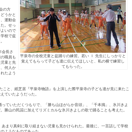
会の方
らどうかと
り、運動会
った。せっ
がよいので
り学校で盆
た。
年会長さ
平泉寺の全校児童と盆踊りの練習。若い Ｉ 先生にしっかりと
館の職員も
覚えてもらって子ども達に伝えてほしいと、私の横で練習し
校児童と先
てもらった。
に、何人か
くれたよう
こと、紙芝居『平泉寺物語』を上演した際平泉寺の子ども達が見に来たこ
覚えていたようだった。
っていただくつもりで、「勝ち山ほがらか音頭」、「千本搗」、氷川きよ
だ。勝山の民謡に加えてリズミカルな氷川きよしの歌で踊ることも考えた。
あまり真剣に取り組まない児童も見かけられた。最後に、一言話して学校
次のようなものであった。