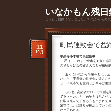
いなかもん残日
とうとう自由になりました。“いなかもんの私
町民運動会で盆
11
10月
平泉寺小学校で民謡指導
私は、これまで全市を対象に盆踊
のさわらび会の皆さんなどが積極
近くにいながら平泉寺とは，全く
たこと、平泉寺の壮年会の皆さん
り、平泉寺でも盆踊りが今年は復
その他、高齢者サロンで民謡を
て下さったこと、民謡を復活させ
に取り組んで下さる方も生まれて
泉寺では、盆踊りが復活していく
かと思われる。