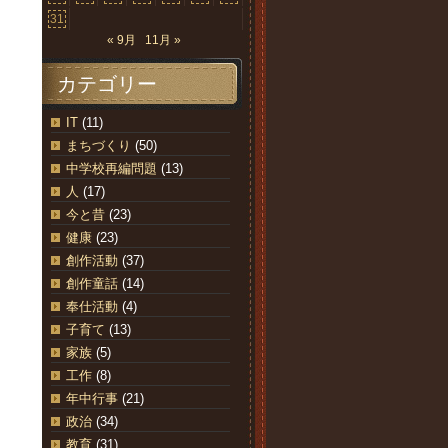
31
« 9月
11月 »
カテゴリー
IT
(11)
まちづくり
(50)
中学校再編問題
(13)
人
(17)
今と昔
(23)
健康
(23)
創作活動
(37)
創作童話
(14)
奉仕活動
(4)
子育て
(13)
家族
(5)
工作
(8)
年中行事
(21)
政治
(34)
教育
(31)