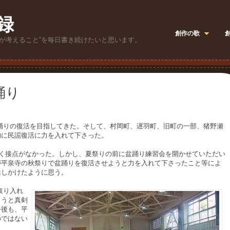
録
創作の歌
が考えること”を毎日書き続けたいと思います。
踊り
りの復活を目指してきた。そして、村岡町、遅羽町、旧町の一部、猪野瀬
的に民謡復活に力を入れて下さった。
接点がなかった。しかし、夏祭りの前に盆踊り練習会を開かせていただい
が平泉寺の秋祭りで盆踊りを復活させようと力を入れて下さったこと等によ
活しかけたように思う。
取り入れ
ようと真剣
今後も、平
のではない