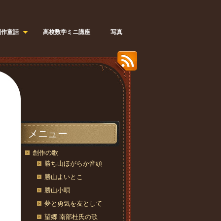
創作童話
高校数学ミニ講座
写真
メニュー
創作の歌
勝ち山ほがらか音頭
勝山よいとこ
勝山小唄
夢と勇気を友として
望郷 南部杜氏の歌