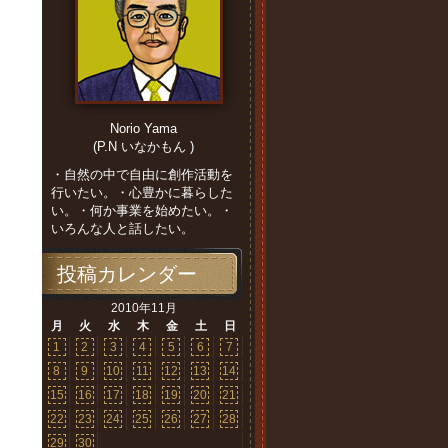
Norio Yama
(P.N いなかもん )
・自然の中で自由に創作活動を
行いたい。・心豊かに暮らした
い。・何か事業を始めたい。・
いろんな人と話したい。
投稿カレンダー
2010年11月
月
火
水
木
金
土
日
1
2
3
4
5
6
7
8
9
10
11
12
13
14
15
16
17
18
19
20
21
22
23
24
25
26
27
28
29
30