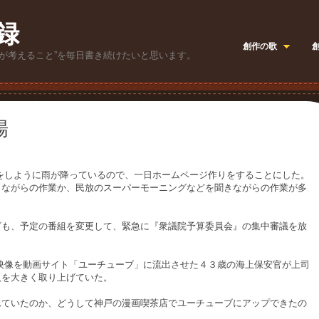
録
創作の歌
が考えること”を毎日書き続けたいと思います。
場
しように雨が降っているので、一日ホームページ作りをすることにした。
きながらの作業か、民放のスーパーモーニングなどを聞きながらの作業が多
も、予定の番組を変更して、緊急に『衆議院予算委員会』の集中審議を放
像を動画サイト「ユーチューブ」に流出させた４３歳の海上保安官が上司
題を大きく取り上げていた。
ていたのか、どうして神戸の漫画喫茶店でユーチューブにアップできたの