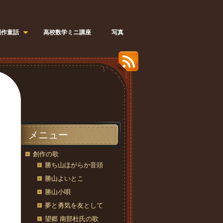
創作童話
高校数学ミニ講座
写真
メニュー
創作の歌
勝ち山ほがらか音頭
勝山よいとこ
勝山小唄
夢と勇気を友として
望郷 南部杜氏の歌