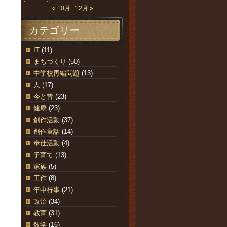
« 10月
12月 »
カテゴリー
IT
(11)
まちづくり
(50)
中学校再編問題
(13)
人
(17)
今と昔
(23)
健康
(23)
創作活動
(37)
創作童話
(14)
奉仕活動
(4)
子育て
(13)
家族
(5)
工作
(8)
年中行事
(21)
政治
(34)
教育
(31)
数学
(16)