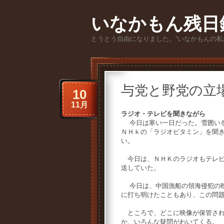
いなかもん残日
とうとう自由になりました。“いなかもんの私
与党と野党の立
10
11月
ラジオ・テレビを聞きながら
今日は寒い一日だった。雪囲いを
ＮＨｋの「ラジオビタミン」を聞
い。
今日は、ＮＨＫのラジオもテレビ
送していた。
今日は、中国漁船の領海侵犯の映
に打ち明けたこともあり、この問
ところで、どこに映像が保管され
か、いろんな疑問がわいてくる。