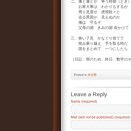
二、藩と藩とが 争う時期（とき
お家大事は わかりもするが
周り見渡せ 虎視眈々と
迫る異国が 見えぬのか
俺は 守るぞ
父母の国 きみの国 命かけて
三、狭い了見 かなぐり捨てて
恨み乗り越え 手を取る時
国をまとめて 一つにしたら
（日記：雨のため、終日、数学の
Posted
in
未分類
Leave a Reply
Name (required)
Mail (will not be published) (required)