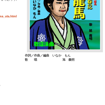
ma_uta.html
馬』
編曲 いなか もん
 旭 義明
る