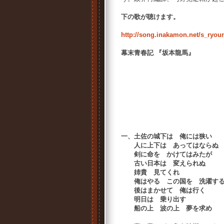
下の歌が聴けます。
http://song.inakamon.net/s_ryou
幕末青春記 『坂本龍
作詞／作曲／
歌 唱
一、土佐の城下は 俺には狭い
人に上下は あってはならぬ
剣に命を かけてはみたが
古い日本は 変えられぬ
姉貴 見てくれ
俺はやる この国を 洗濯す
後はまかせて 俺は行く
明日は 乗り出す
船の上 波の上 夢を求め