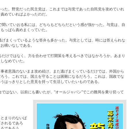
た。野党だった民主党は、これまでは与党であった自民党を攻めていれ
を責めていればよかったのだ。
聞いていおる私には、どちらもどちらだという感が強かった。与党は、自
、もっぱら責めまくっていた。
げまくっているような答弁も多かった。与党としては、時には答えられな
はお構いなしである。
だけではなく、力を合わせて打開策を考えるべきではなかろうか。あまり
たしなめていた。
事者意識のないまま攻め続け、また逃げまくっているだけでは、外国から
だろう。これでは、国土を守ることは困難になるだろう。これは、国政でな
いうはっきりとした意見を持って生活していたいものである。
ではない、以前にも書いたが、“オールジャパン”でこの難局を乗り切って
とまりのないば
下されるであろ
こるであろう。