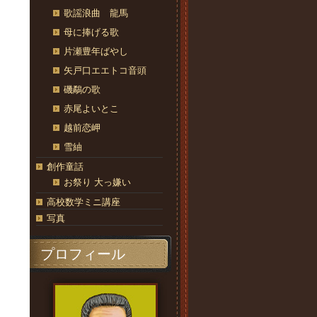
歌謡浪曲 龍馬
母に捧げる歌
片瀬豊年ばやし
矢戸口エエトコ音頭
磯鷸の歌
赤尾よいとこ
越前恋岬
雪紬
創作童話
お祭り 大っ嫌い
高校数学ミニ講座
写真
プロフィール