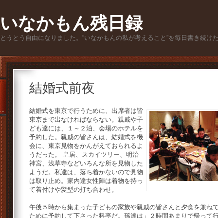
いなかもん残日録
とうとう自由になりました。“いなかもんの私が考えること”を毎日書き続け
結婚式前夜
結婚式を東京で行うために、出席者は皆
東京まで出なければならない。親戚や子
ども達には、１～２泊、会場のホテルを
予約した。親戚の皆さんは、結婚式を機
会に、東京見物をかんがえておられるよ
うだった。 皇居、スカイツリー、明治
神宮、浅草寺などいろんな所を見物した
ようだ。私達は、落ち着かないので見物
は取り止め。家内達女性陣は着物を持っ
て着付けや髪型の打ち合わせ。
午後５時から集まった子どもの家族や親戚の皆さんと夕食を兼ね
ために予約して下さった料亭だ。孫達は」２時間あまりで帰って