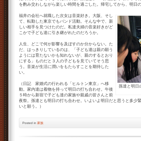
を酌み交わしながら楽しい時間を過ごした。帰宅してから、明日
福井の会社へ就職した次女は音楽好き。大阪、そし
て、転勤した東京でもバンド活動。そんな中で、新
しい相手を見つけたのだ。私達夫婦の音楽好きがど
こかで子ども達に引き継がれたのだろうか。
人生、どこで何が影響を及ぼすのか分からない。た
だ、はっきりしているのは、「子ども達は親の願う
ようには育たないかも知れないが、親のするとおり
にする」ものだと３人の子どもを見ていてそう思
う。音楽が生活に潤いをもたらすことを期待した
い。
（日記 家婚式の行われる「ヒルトン東京」へ移
孫達と明日
動。家内達は着物を持って明日の打ち合わせ。午後
５時から新宿で子ども達の家族や親戚の皆さんと前
夜祭。孫達とも明日の打ち合わせ。いよいよ明日だと思うと多少
いと願う。）
Posted
in
家族