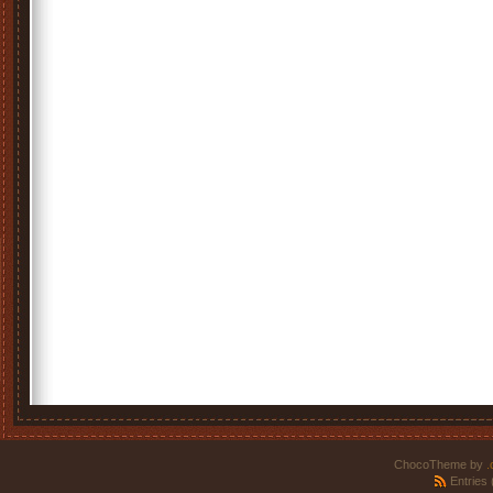
ChocoTheme by
.
Entries