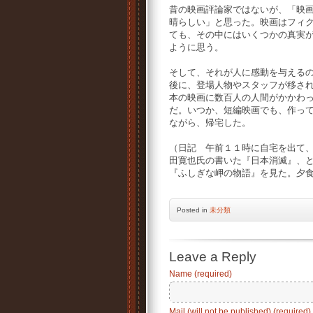
昔の映画評論家ではないが、「映
晴らしい」と思った。映画はフィ
ても、その中にはいくつかの真実
ように思う。
そして、それが人に感動を与える
後に、登場人物やスタッフが移さ
本の映画に数百人の人間がかかわ
だ。いつか、短編映画でも、作っ
ながら、帰宅した。
（日記 午前１１時に自宅を出て
田寛也氏の書いた『日本消滅』、
『ふしぎな岬の物語』を見た。夕
Posted
in
未分類
Leave a Reply
Name (required)
Mail (will not be published) (required)