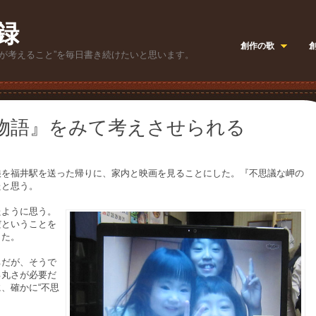
録
創作の歌
が考えること”を毎日書き続けたいと思います。
物語』をみて考えさせられる
娘を福井駅を送った帰りに、家内と映画を見ることにした。『不思議な岬の
たと思う。
たように思う。
だということを
った。
ちだが、そうで
る丸さが必要だ
、確かに“不思