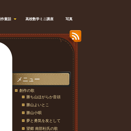
創作童話
高校数学ミニ講座
写真
メニュー
創作の歌
勝ち山ほがらか音頭
勝山よいとこ
勝山小唄
夢と勇気を友として
望郷 南部杜氏の歌