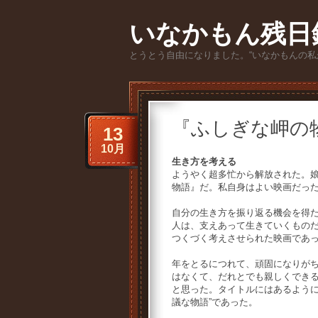
いなかもん残日
とうとう自由になりました。“いなかもんの私
『ふしぎな岬の
13
10月
生き方を考える
ようやく超多忙から解放された。
物語』だ。私自身はよい映画だっ
自分の生き方を振り返る機会を得
人は、支えあって生きていくもの
つくづく考えさせられた映画であ
年をとるにつれて、頑固になりが
はなくて、だれとでも親しくでき
と思った。タイトルにはあるように
議な物語”であった。