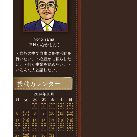
Norio Yama
(P.N いなかもん )
・自然の中で自由に創作活動を
行いたい。・心豊かに暮らした
い。・何か事業を始めたい。・
いろんな人と話したい。
投稿カレンダー
2014年10月
月
火
水
木
金
土
日
1
2
3
4
5
6
7
8
9
10
11
12
13
14
15
16
17
18
19
20
21
22
23
24
25
26
27
28
29
30
31