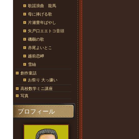
歌謡浪曲 龍馬
母に捧げる歌
片瀬豊年ばやし
矢戸口エエトコ音頭
磯鷸の歌
赤尾よいとこ
越前恋岬
雪紬
創作童話
お祭り 大っ嫌い
高校数学ミニ講座
写真
プロフィール