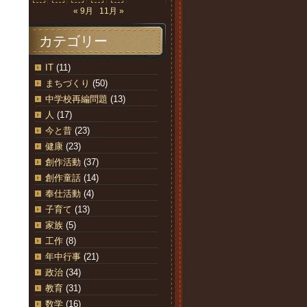
« 9月
11月 »
カテゴリー
IT
(11)
まちづくり
(50)
中学校再編問題
(13)
人
(17)
今と昔
(23)
健康
(23)
創作活動
(37)
創作童話
(14)
奉仕活動
(4)
子育て
(13)
家族
(5)
工作
(8)
年中行事
(21)
政治
(34)
教育
(31)
数学
(16)