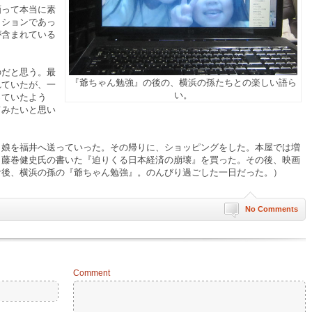
画って本当に素
クションであっ
が含まれている
のだと思う。最
『爺ちゃん勉強』の後の、横浜の孫たちとの楽しい語ら
れていたが、一
い。
っていたよう
てみたいと思い
、娘を福井へ送っていった。その帰りに、ショッピングをした。本屋では増
と藤巻健史氏の書いた『迫りくる日本経済の崩壊』を買った。その後、映画
食後、横浜の孫の『爺ちゃん勉強』。のんびり過ごした一日だった。）
No Comments
Comment