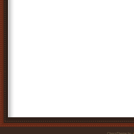
ChocoTheme by
.