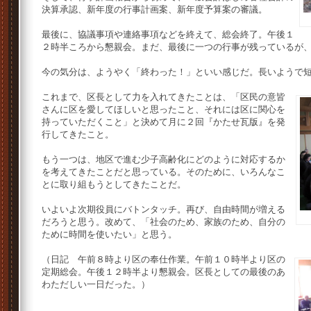
決算承認、新年度の行事計画案、新年度予算案の審議。
最後に、協議事項や連絡事項などを終えて、総会終了。午後１
２時半ころから懇親会。まだ、最後に一つの行事が残っているが
今の気分は、ようやく「終わった！」といい感じだ。長いようで
これまで、区長として力を入れてきたことは、「区民の意皆
さんに区を愛してほしいと思ったこと、それには区に関心を
持っていただくこと」と決めて月に２回『かたせ瓦版』を発
行してきたこと。
もう一つは、地区で進む少子高齢化にどのように対応するか
を考えてきたことだと思っている。そのために、いろんなこ
とに取り組もうとしてきたことだ。
いよいよ次期役員にバトンタッチ。再び、自由時間が増える
だろうと思う。改めて、「社会のため、家族のため、自分の
ために時間を使いたい」と思う。
（日記 午前８時より区の奉仕作業。午前１０時半より区の
定期総会。午後１２時半より懇親会。区長としての最後のあ
わただしい一日だった。）