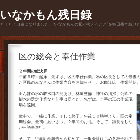
いなかもん残日録
とうとう自由になりました。“いなかもんの私が考えること”を毎日書き続け
区の総会と奉仕作業
２年間の総決算
午前６時半起床。先ずは、区の奉仕作業。私の区長としての最後
た区民のみなさんに作業内容をお知らせし、お白江氏、作業開始
田んぼの水の取水口の泥あげ、林道整備、神社の清掃、公園の
樹木の選定作業など仕事は様々だ。先ずは、全手の班の作業現
場を巡回。
途中で、一緒に作業。そして終了。午後１０時半より、区の定
期総会。最初にあいさつ。２年間のお礼。そして、議長をしな
がら議事進行。
そして、行事計画報告から初めて、一般会計はじめ各種会計の