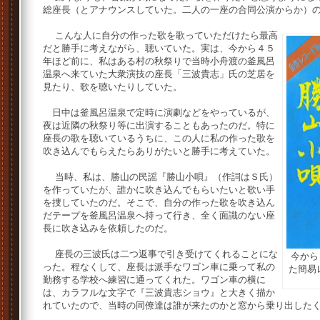
総座長（とアナウンスしていた。二人の一座の合同公演からか）
こんな人に自分の作った歌を歌っていただけたら最高
だと勝手に考えながら、聴いていた。実は、今から４５
年ほど前に、私はある村の秋祭りで当時小舟渡の釜風呂
温泉へ来ていた大衆演技の座長「三波貴志」氏の芝居を
見たり、歌を聴いたりしていた。
日中は釜風呂温泉で定時に演劇などをやっているが、
夜は近隣の秋祭り等に出演することもあったのだ。特に
座長の歌を聴いているうちに、この人に私の作った歌を
吹き込んでもらえたらありがたいと勝手に考えていた。
当時、私は、勝山の民謡『勝山小唄』（作詞はＳ氏）
を作っていたが、誰かに吹き込んでもらいたいと歌い手
を捜していたのだ。そこで、自分の作った歌を吹き込ん
だテープを釜風呂温泉へ持って行き、全く面識のない座
長に吹き込みを依頼したのだ。
座長の三波氏は二つ返事で引き受けてくれることにな
今から
った。程なくして、座長は派手なワゴン車に乗って私の
た簡易
勤務する学校へ練習に通ってくれた。ワゴン車の横に
は、カラフルな文字で『三波貴志ショウ』と大きく描か
れていたので、当時の同僚達は誰が来たのかと窓から乗り出した