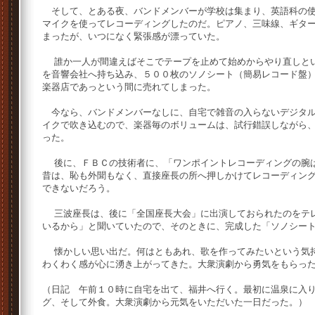
そして、とある夜、バンドメンバーが学校は集まり、英語科の使
マイクを使ってレコーディングしたのだ。ピアノ、三味線、ギタ
まったが、いつになく緊張感が漂っていた。
誰か一人が間違えばそこでテープを止めて始めからやり直しとい
を音響会社へ持ち込み、５００枚のソノシート（簡易レコード盤
楽器店であっという間に売れてしまった。
今なら、バンドメンバーなしに、自宅で雑音の入らないデジタル
イクで吹き込むので、楽器毎のボリュームは、試行錯誤しながら
った。
後に、ＦＢＣの技術者に、「ワンポイントレコーディングの腕は
昔は、恥も外聞もなく、直接座長の所へ押しかけてレコーディン
できないだろう。
三波座長は、後に「全国座長大会」に出演しておられたのをテレ
いるから」と聞いていたので、そのときに、完成した「ソノシー
懐かしい思い出だ。何はともあれ、歌を作ってみたいという気持
わくわく感が心に湧き上がってきた。大衆演劇から勇気をもらっ
（日記 午前１０時に自宅を出て、福井へ行く。最初に温泉に入
グ、そして外食。大衆演劇から元気をいただいた一日だった。）