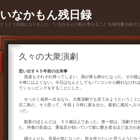
いなかもん残日録
とうとう自由になりました。“いなかもんの私が考えること”を毎日書き続け
久々の大衆演劇
思い出す４５年前の出来事
孫達もそれぞれ帰ってしまい、我が家も静かになった。その後は
や体にはよくない。今日はなんとしてもパソコンから離れなけれ
てショッピングをすることにした。
せっかく福井へ出るなら、大衆演劇でも見てみようということに
石二鳥だ。そう思って、午前１０時に家を出た。最初に風呂へ入
った。
観客のほとんどは、５０歳以上であった。第一部は、演劇で任侠
た。伴奏の音楽は、重低音が効いていて腹に響き渡るほど迫力が
踊りよりも、音楽が気になった。歌を作りたいと思うようになっ