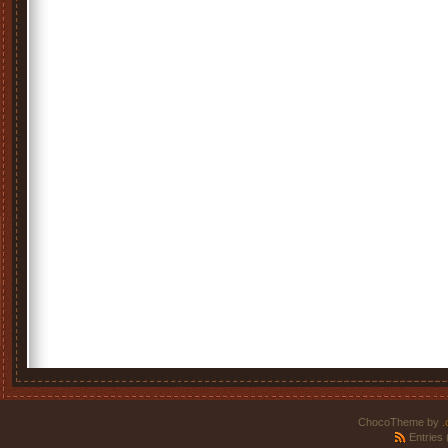
ChocoTheme by
.
Entries