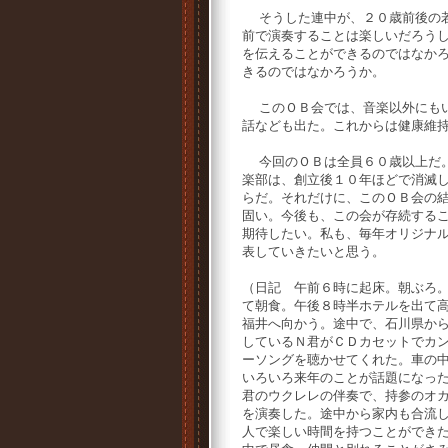
そうした連中が、２０歳前後の
前で演奏することは楽しいだろう
を伝えることができるのではなか
きるのではなかろうか。
このＯＢ会では、音楽以外にもい
話なども出た。これからは健康維
今回のＯＢは全員６０歳以上だ
楽部は、創立後１０年ほどで消滅
らだ。それだけに、このＯＢ会の
固い。今後も、この会が存続する
期待したい。私も、毎年オリジナ
表していきたいと思う。
（日記 午前６時に起床。朝ぶろ
て朝食。午後８時半ホテルを出て
福井へ向かう。途中で、石川県か
しているＮ君がＣＤカセットでカ
ーソングを聴かせてくれた。車の
いろいろ来年のことが話題になっ
君のウクレレの伴奏で、持参のオ
を演奏した。途中から家内も合流
人で楽しい時間を持つことができ