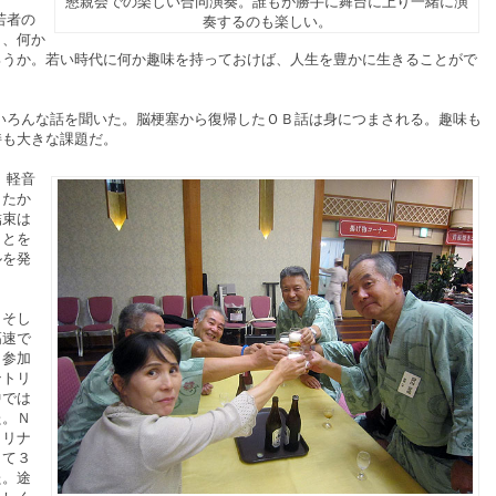
懇親会での楽しい合同演奏。誰もが勝手に舞台に上り一緒に演
若者の
奏するのも楽しい。
し、何か
ろうか。若い時代に何か趣味を持っておけば、人生を豊かに生きることがで
ろんな話を聞いた。脳梗塞から復帰したＯＢ話は身につまされる。趣味も
持も大きな課題だ。
。軽音
したか
結束は
ことを
ルを発
。そし
高速で
ら参加
ントリ
中では
た。Ｎ
カリナ
して３
た。途