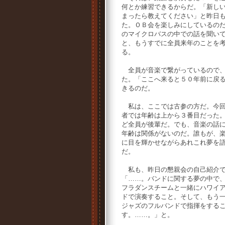
何とか練習できるからだ。「新し
まったら教えてください」と昨日
た。ＯＢ会を楽しみにしているの
のマイクロバスの中での話を聞い
と、もうすでに全員来年のことを
る。
全員が音楽で繋がっているので、
た。「ここへ来ると５０年前に戻
きるのだ。
私は、ここでは古参の方だ。今回
者では年齢は上から３番目だった
ど全員が後輩だ。でも、音楽の話
年齢は関係がないのだ。誰もが、
に目を輝かせながらあれこれ夢を
だ。
私も、昨日の懇親会の自己紹介
「……。バンドに関する夢の中で
フラダンスチームと一緒にハワイ
ドで演奏すること。そして、もう
ジャズのフルバンドで指揮をする
す。……。」と。