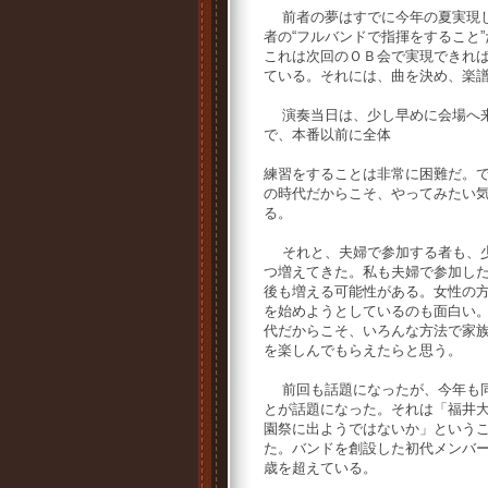
前者の夢はすでに今年の夏実現
者の“フルバンドで指揮をすること”
これは次回のＯＢ会で実現できれ
ている。それには、曲を決め、楽
演奏当日は、少し早めに会場へ来
で、本番以前に全体
練習をすることは非常に困難だ。
の時代だからこそ、やってみたい
る。
それと、夫婦で参加する者も、
つ増えてきた。私も夫婦で参加し
後も増える可能性がある。女性の
を始めようとしているのも面白い
代だからこそ、いろんな方法で家
を楽しんでもらえたらと思う。
前回も話題になったが、今年も
とが話題になった。それは「福井
園祭に出ようではないか」という
た。バンドを創設した初代メンバ
歳を超えている。