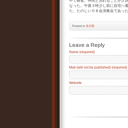
中で昼食。仲間と別れることがさ
なった。午後３時少し前に自宅へ
た。たのしいＯＢ会演奏会であっ
Posted
in
未分類
Leave a Reply
Name (required)
Mail (will not be published) (required)
Website