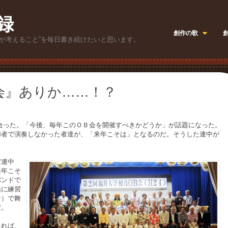
録
創作の歌
が考えること”を毎日書き続けたいと思います。
会』ありか……！？
った。「今後、毎年このＯＢ会を開催すべきかどうか」が話題になった。
加者で演奏しなかった者達が、「来年こそは」となるのだ。そうした連中が
。
だ連中
来年こそ
バンドで
緒に練習
ン）で舞
だ。
れば、