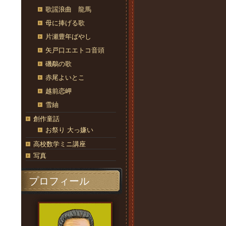
歌謡浪曲 龍馬
母に捧げる歌
片瀬豊年ばやし
矢戸口エエトコ音頭
磯鷸の歌
赤尾よいとこ
越前恋岬
雪紬
創作童話
お祭り 大っ嫌い
高校数学ミニ講座
写真
プロフィール