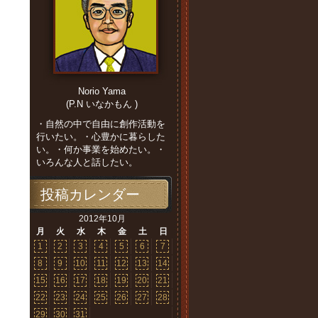
Norio Yama
(P.N いなかもん )
・自然の中で自由に創作活動を
行いたい。・心豊かに暮らした
い。・何か事業を始めたい。・
いろんな人と話したい。
投稿カレンダー
2012年10月
月
火
水
木
金
土
日
1
2
3
4
5
6
7
8
9
10
11
12
13
14
15
16
17
18
19
20
21
22
23
24
25
26
27
28
29
30
31