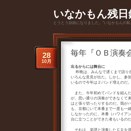
いなかもん残日
とうとう自由になりました。“いなかもんの私
毎年『ＯＢ演奏
28
10月
出るからには舞台に
昨晩は、みんなで遅くまで語り合
いろんな意見が出た。しかし、参
いるので今年は２バンド増えのだ
また、今年初めてバンドを組ん
が、思い通りの演奏ができなくて
はと張り切ったりするのだ。我が
も、京都にいて本番まで一度も一
しなかったのに、本番（ハワイア
台に立つことができた者もいるの
それは、楽譜と演奏したＣＤを送