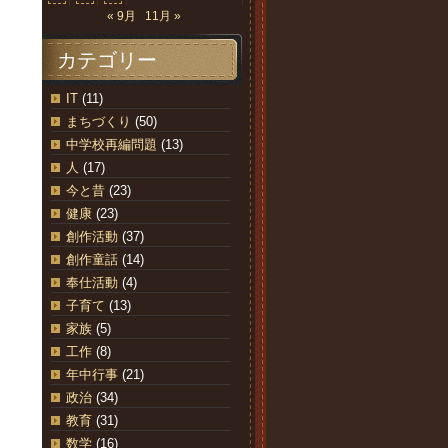
« 9月
11月 »
カテゴリー
IT
(11)
まちづくり
(50)
中学校再編問題
(13)
人
(17)
今と昔
(23)
健康
(23)
創作活動
(37)
創作童話
(14)
奉仕活動
(4)
子育て
(13)
家族
(5)
工作
(8)
年中行事
(21)
政治
(34)
教育
(31)
数学
(16)