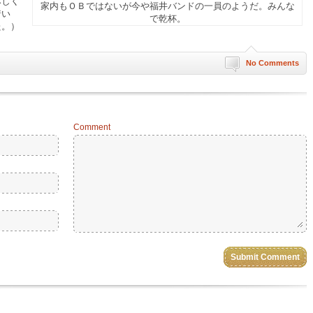
みしく
家内もＯＢではないが今や福井バンドの一員のようだ。みんな
着い
で乾杯。
た。）
No Comments
Comment