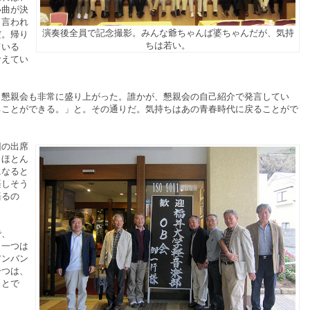
い曲が決
も言われ
演奏後全員で記念撮影。みんな爺ちゃんば婆ちゃんだが、気持
だ。帰り
ちは若い。
ている
考えてい
懇親会も非常に盛り上がった。誰かが、懇親会の自己紹介で発言してい
ることができる。」と。その通りだ。気持ちはあの青春時代に戻ることがで
の出席
。ほとん
になると
楽しそう
語るの
で、
、一つは
アンバン
一つは、
ことで