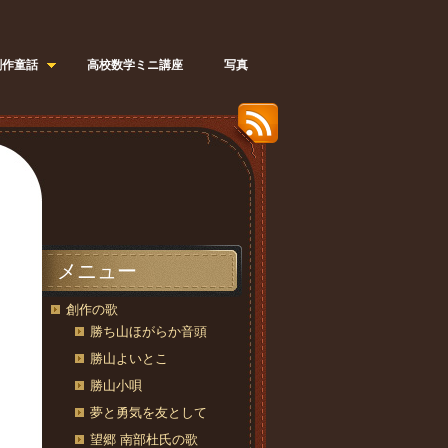
創作童話
高校数学ミニ講座
写真
メニュー
創作の歌
勝ち山ほがらか音頭
勝山よいとこ
勝山小唄
夢と勇気を友として
望郷 南部杜氏の歌