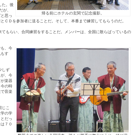
した。後
だが、
帰る前にホテルの玄関で記念撮影。
ばと思っ
譜とＣＤを参加者に送ることだ。そして、本番まで練習してもらうのだ。
てもらい、合同練習をすることだ。メンバーは、全国に散らばっているの
でも、今
気もす
少しず
たが、今
方が楽器
。今の時
族で音楽
同じこ
大学の学
ことだっ
ーは７０