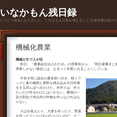
いなかもん残日録
とうとう自由になりました。“いなかもんの私が考えること”を毎日書き続け
機械化農業
機械が主で人が従
昨日、『農事組合法人かたせ』の理事長から、「明日麦播きに来
用事しかない場合には、なるべく作業に出ることにしている。
午前８時に組合の農舎前へ行き、軽トラ
ックに麦の種籾と肥料を積み込み今日作業
をする田んぼへ出かけた。米作りは、作り
たいだけ作るわけにはいかない。農地の一
定の割合で米以外の作物を作らなければな
らない。
そばを植えたり、大麦を作ったり、野菜
を作ったりしなければならないのだ。そこ