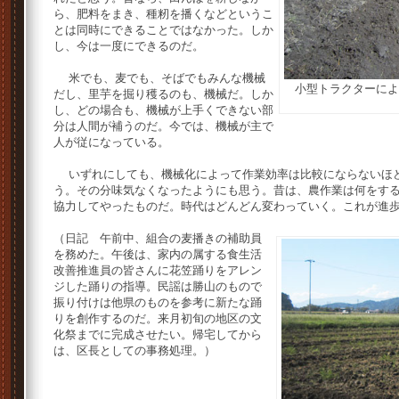
ら、肥料をまき、種籾を播くなどというこ
とは同時にできることではなかった。しか
し、今は一度にできるのだ。
米でも、麦でも、そばでもみんな機械
小型トラクターによ
だし、里芋を掘り穫るのも、機械だ。しか
し、どの場合も、機械が上手くできない部
分は人間が補うのだ。今では、機械が主で
人が従になっている。
いずれにしても、機械化によって作業効率は比較にならないほど
う。その分味気なくなったようにも思う。昔は、農作業は何をす
協力してやったものだ。時代はどんどん変わっていく。これが進
（日記 午前中、組合の麦播きの補助員
を務めた。午後は、家内の属する食生活
改善推進員の皆さんに花笠踊りをアレン
ジした踊りの指導。民謡は勝山のもので
振り付けは他県のものを参考に新たな踊
りを創作するのだ。来月初旬の地区の文
化祭までに完成させたい。帰宅してから
は、区長としての事務処理。）