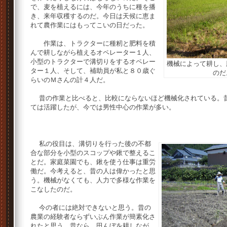
で、麦を植えるには、今年のうちに種を播
き、来年収穫するのだ。今日は天候に恵ま
れて農作業にはもってこいの日だった。
作業は、トラクターに種籾と肥料を積
んで耕しながら植えるオペレーター１人、
小型のトラクターで溝切りをするオペレー
機械によって耕し、
ター１人、そして、補助員が私と８０歳ぐ
のだ
らいのＭさんの計４人だ。
昔の作業と比べると、比較にならないほど機械化されている。昔
ては活躍したが、今では男性中心の作業が多い。
私の役目は、溝切りを行った後の不都
合な部分を小型のスコップや鍬で整えるこ
とだ。家庭菜園でも、鍬を使う仕事は重労
働だ。今考えると、昔の人は偉かったと思
う。機械がなくても、人力で多様な作業を
こなしたのだ。
今の者には絶対できないと思う。昔の
農業の経験者ならずいぶん作業が簡素化さ
れたと思う。昔なら、田んぼを耕しなが