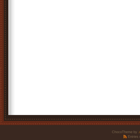
ChocoTheme by
.
Entries