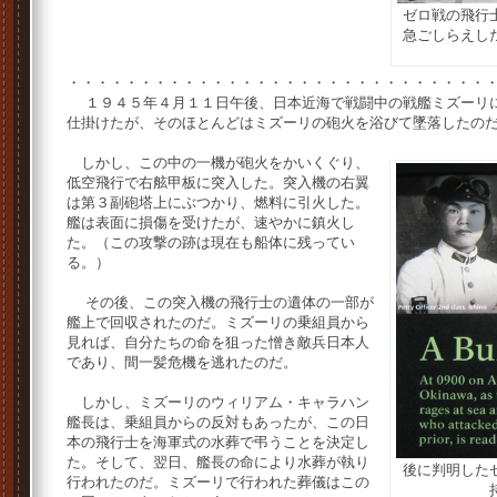
ゼロ戦の飛行
急ごしらえし
・・・・・・・・・・・・・・・・・・・・・・・・・・・・・
１９４５年４月１１日午後、日本近海で戦闘中の戦艦ミズーリに
仕掛けたが、そのほとんどはミズーリの砲火を浴びて墜落したの
しかし、この中の一機が砲火をかいくぐり、
低空飛行で右舷甲板に突入した。突入機の右翼
は第３副砲塔上にぶつかり、燃料に引火した。
艦は表面に損傷を受けたが、速やかに鎮火し
た。（この攻撃の跡は現在も船体に残ってい
る。）
その後、この突入機の飛行士の遺体の一部が
艦上で回収されたのだ。ミズーリの乗組員から
見れば、自分たちの命を狙った憎き敵兵日本人
であり、間一髪危機を逃れたのだ。
しかし、ミズーリのウィリアム・キャラハン
艦長は、乗組員からの反対もあったが、この日
本の飛行士を海軍式の水葬で弔うことを決定し
た。そして、翌日、艦長の命により水葬が執り
後に判明した
行われたのだ。ミズーリで行われた葬儀はこの