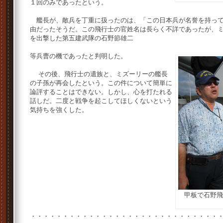
１回のみであったという。
艦長が、敵兵を丁重に扱ったのは、「この日本兵が名誉を持って
由だったそうだ。この飛行士の官姓名は長らく不詳であったが、
を出撃した第五建武隊の石野節雄二
等兵曹の機であったと判明した。
その後、飛行士の遺族と、ミズーリーの艦長
の子孫が再会したという。この件について簡単に
論評することはできない。しかし、心を打たれる
話しだ。二度と戦争を起こしてほしくないという
気持ちを強くした。
甲板で石野飛
・・・・・・・・・・・・・・・・・・・・・・・・・・・・・