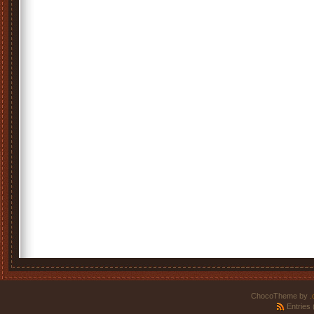
ChocoTheme by
.
Entries