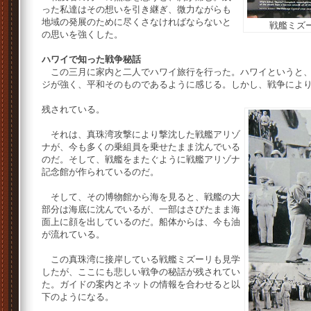
った私達はその想いを引き継ぎ、微力ながらも
地域の発展のために尽くさなければならないと
戦艦ミズ
の思いを強くした。
ハワイで知った戦争秘話
この三月に家内と二人でハワイ旅行を行った。ハワイというと、
ジが強く、平和そのものであるように感じる。しかし、戦争によ
残されている。
それは、真珠湾攻撃により撃沈した戦艦アリゾ
ナが、今も多くの乗組員を乗せたまま沈んでいる
のだ。そして、戦艦をまたぐように戦艦アリゾナ
記念館が作られているのだ。
そして、その博物館から海を見ると、戦艦の大
部分は海底に沈んでいるが、一部はさびたまま海
面上に顔を出しているのだ。船体からは、今も油
が流れている。
この真珠湾に接岸している戦艦ミズーリも見学
したが、ここにも悲しい戦争の秘話が残されてい
た。ガイドの案内とネットの情報を合わせると以
下のようになる。