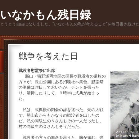
いなかもん残日録
とうとう自由になりました。“いなかもんの私が考えること”を毎日書き続け
戦争を考えた日
戦没者慰霊祭に出席
勝山・猪野瀬両地区の区長や戦没者の遺族の
方々が、長山公園にある招魂社へ集合。慰霊祭
の準備は昨日しておいたが、テントを張った
り、清掃したりして、９時半に式典が始まっ
た。
私は、式典後の閉会の辞を述べた。先の大戦
で、勝山市からもかなりの戦没者を出したの
だ。私の同級生のＮさんもその一人だったし、
村の同級生のＯさんもそうだった。
戦没者の方々の無念を思うと、胸が痛む。残