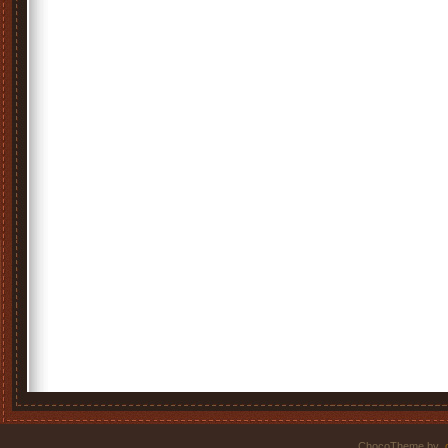
ChocoTheme by
.