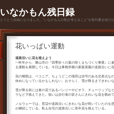
いなかもん残日録
とうとう自由になりました。“いなかもんの私が考えること”を毎日書き続け
花いっぱい運動
道路沿いに花を植えよう
一昨年から、勝山市の『四季折々の葉の咲くまちづくり事業』に
る運動を展開している。今日は事務所横の家庭菜園の道路沿いに
花の種類は、ベコニア。ちょうどこの場所は信号のある交差点な
休めになっているかもしれない。おそらく、雪が降るまできれい
雪が降る前には春の花であるパンジーやビオラ、チューリップな
ラなどヲ植えてきた。狙いは歩行者の皆さんにきれいな花を眺め
ノルウェーでは、窓辺や道路沿いにきれいな花が咲いていたのを
が継続している。私も自宅の道路沿いに長年花を植えている。