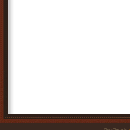
ChocoTheme by
.