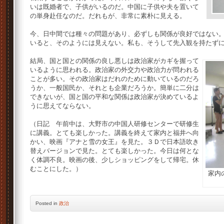
いは既婚者で、子供がいるのだ。中国に子供や夫を置いて
の単身赴任なのだ。だれもが、非常に素朴に見える。
今、日中間では種々の問題があり、必ずしも関係が良好ではない
いると、そのようには見えない。私も、そうして先入観を持たず
結局、国と国との関係の良し悪しは政治家がカギを握って
いるように思われる。政治家の外交力や政治力が問われる
ことが多い。その政治家はだれのために動いているのだろ
うか、一般国民か、それとも企業だろうか。簡単に二分は
できないが、国と国の平和な関係は政治家が決めているよ
うに思えてならない。
（日記 午前中は、大野市の中国人研修センターで研修生
に講義。とても楽しかった。講義を終えて家内と福井へ向
かい、映画『アナと雪の女王』を見た。３Ｄで日本語吹き
替えバージョンで見た。とても楽しかった。今日は何とな
く体調不良。映画の後、少しショッピングをして帰宅。休
むことにした。）
家内
Posted
in
政治