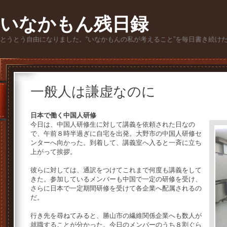
いなかもん残日録
とうとう自由になりました。“いなかもんの私が考えること”を毎日書き続け
一般人は謙虚なのに
日本で働く中国人研修
今日は、中国人研修生に対して講義を依頼された日なの
で、午前８時半過ぎに自宅を出発。大野市の中国人研修セ
ンターへ向かった。到着して、講義室へ入ると一斉に立ち
上がって挨拶。
彼らに対しては、通訳をつけてこれまで何度も講義をして
きた。参加しているメンバーも中国で一定の研修を受け、
さらに日本で一定期間研修を受けて各企業へ配属されるの
だ。
行き先を尋ねてみると、勝山市の繊維関係企業へも数人が
就職することが分かった。今日のメンバーのうち８割ぐら