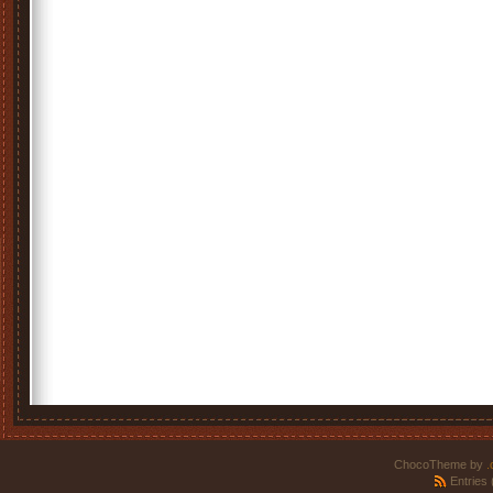
ChocoTheme by
.
Entries