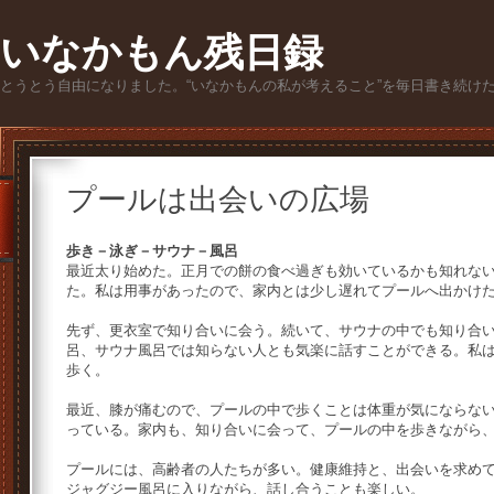
いなかもん残日録
とうとう自由になりました。“いなかもんの私が考えること”を毎日書き続け
プールは出会いの広場
歩き－泳ぎ－サウナ－風呂
最近太り始めた。正月での餅の食べ過ぎも効いているかも知れな
た。私は用事があったので、家内とは少し遅れてプールへ出かけ
先ず、更衣室で知り合いに会う。続いて、サウナの中でも知り合
呂、サウナ風呂では知らない人とも気楽に話すことができる。私
歩く。
最近、膝が痛むので、プールの中で歩くことは体重が気にならな
っている。家内も、知り合いに会って、プールの中を歩きながら
プールには、高齢者の人たちが多い。健康維持と、出会いを求め
ジャグジー風呂に入りながら、話し合うことも楽しい。