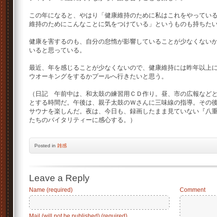
この年になると、やはり「健康維持のために私はこれをやってい
維持のためにこんなことに気をつけている」というものも持ちた
健康を害するのも、自分の怠惰が影響していることが少なくない
いると思っている。
最近、年を感じることが少なくないので、健康維持には昨年以上
ウオーキングをするかプールへ行きたいと思う。
（日記 午前中は、和太鼓の練習用ＣＤ作り。昼、市の広報など
とする時間だ。午後は、親子太鼓のＷさんに三味線の指導。その
サウナを楽しんだ。夜は、今日も、録画したまま見ていない『八
たちのバイタリティーに感心する。）
Posted
in
雑感
Leave a Reply
Name (required)
Comment
Mail (will not be published) (required)