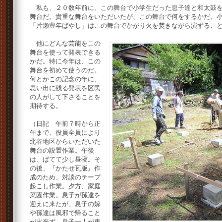
私も、２０数年前に、この舞台で小学生だった息子達と和太鼓を
舞台だ。貴重な舞台をいただいたが、この舞台で何をするかだ。
「片瀬豊年ばやし」はこの舞台でかがり火を焚きながら演ずるこ
他にどんな芸能をこの
舞台を使って発表できる
かだ。特に今年は、この
舞台を初めて使うのだ。
何とかこの記念の年に、
思い出に残る発表を区民
の人がして下さることを
期待する。
（日記 午前７時から正
午まで、役員全員により
北谷地区からいただいた
舞台の設置作業。午後
は、ばてて少し昼寝。そ
の後、『かたせ瓦版』作
成のため、対談のテープ
起こし作業。夕方、家庭
菜園作業。息子が孫達を
迎えに来たが、息子の嫁
や孫達は風邪で帰ること
が出来ず、息子一人が車