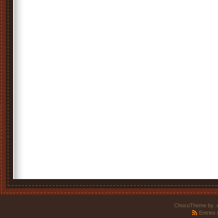
ChocoTheme by
.
Entries