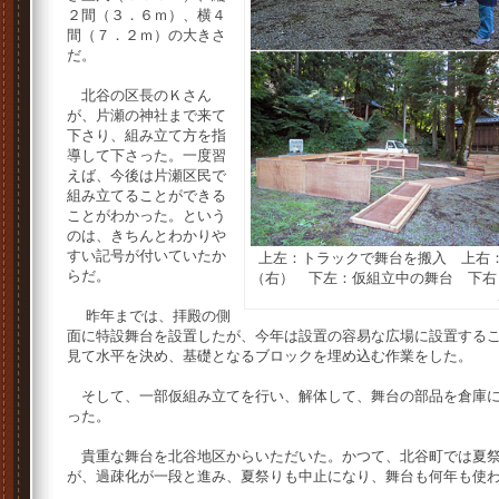
２間（３．６ｍ）、横４
間（７．２ｍ）の大きさ
だ。
北谷の区長のＫさん
が、片瀬の神社まで来て
下さり、組み立て方を指
導して下さった。一度習
えば、今後は片瀬区民で
組み立てることができる
ことがわかった。という
のは、きちんとわかりや
すい記号が付いていたか
上左：トラックで舞台を搬入 上右
らだ。
（右） 下左：仮組立中の舞台 下右
昨年までは、拝殿の側
面に特設舞台を設置したが、今年は設置の容易な広場に設置する
見て水平を決め、基礎となるブロックを埋め込む作業をした。
そして、一部仮組み立てを行い、解体して、舞台の部品を倉庫に
った。
貴重な舞台を北谷地区からいただいた。かつて、北谷町では夏祭
が、過疎化が一段と進み、夏祭りも中止になり、舞台も何年も使