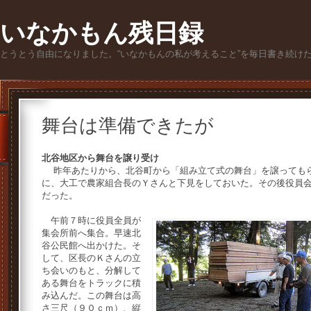
いなかもん残日録
とうとう自由になりました。“いなかもんの私が考えること”を毎日書き続け
舞台は準備できたが
北谷地区から舞台を譲り受け
昨年あたりから、北谷町から「組み立て式の舞台」を譲ってもら
に、大工で農家組合長のＹさんと下見をしておいた。その後役員
だった。
午前７時に役員全員が
集会所前へ集合。早速北
谷公民館へ出かけた。そ
して、区長のＫさんの立
ち会いのもと、分解して
ある舞台をトラックに積
み込んだ。この舞台は高
さ三尺（９０ｃｍ）、縦