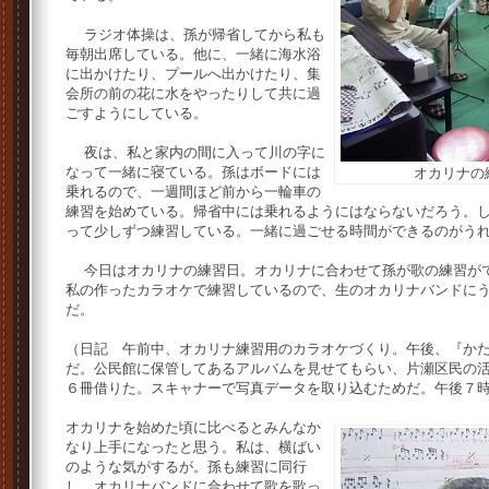
ラジオ体操は、孫が帰省してから私も
毎朝出席している。他に、一緒に海水浴
に出かけたり、プールへ出かけたり、集
会所の前の花に水をやったりして共に過
ごすようにしている。
夜は、私と家内の間に入って川の字に
なって一緒に寝ている。孫はボードには
オカリナの
乗れるので、一週間ほど前から一輪車の
練習を始めている。帰省中には乗れるようにはならないだろう。
って少しずつ練習している。一緒に過ごせる時間ができるのがう
今日はオカリナの練習日。オカリナに合わせて孫が歌の練習がで
私の作ったカラオケで練習しているので、生のオカリナバンドに
だ。
（日記 午前中、オカリナ練習用のカラオケづくり。午後、『か
だ。公民館に保管してあるアルバムを見せてもらい、片瀬区民の
６冊借りた。スキャナーで写真データを取り込むためだ。午後７
オカリナを始めた頃に比べるとみんなか
なり上手になったと思う。私は、横ばい
のような気がするが。孫も練習に同行
し、オカリナバンドに合わせて歌を歌っ