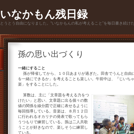
いなかもん残日録
とうとう自由になりました。“いなかもんの私が考えること”を毎日書き続け
孫の思い出づくり
一緒にすること
孫が帰省してから、１０日あまりが過ぎた。田舎でうんと自由に
を一緒にできるか」を考えることも楽しい。午前中は、『じいち
楽」をすることにした。
算数は、主に「文章題を考える力をつ
けたい」と思い、文章題に出る個々の数
値の関係を線分図で正確に表せるように
毎回指導している。音楽は、８月１２日
に行われるオカリナの発表で歌ってもら
うつもりで練習している。孫は二人共歌
うことが好きなので、楽しそうに練習し
ている。