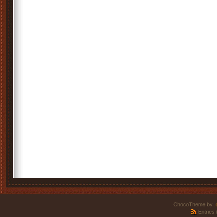
ChocoTheme by
.
Entries