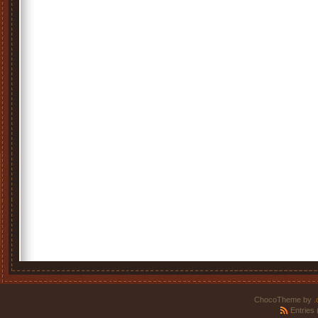
ChocoTheme by
.
Entries