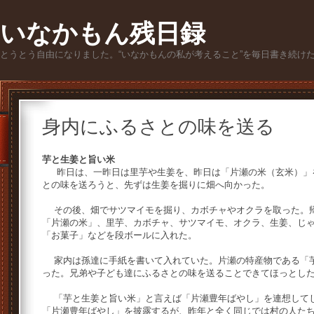
いなかもん残日録
とうとう自由になりました。“いなかもんの私が考えること”を毎日書き続け
身内にふるさとの味を送る
芋と生姜と旨い米
昨日は、一昨日は里芋や生姜を、昨日は「片瀬の米（玄米）」
との味を送ろうと、先ずは生姜を掘りに畑へ向かった。
その後、畑でサツマイモを掘り、カボチャやオクラを取った。帰
「片瀬の米」、里芋、カボチャ、サツマイモ、オクラ、生姜、じ
「お菓子」などを段ボールに入れた。
家内は孫達に手紙を書いて入れていた。片瀬の特産物である「芋
った。兄弟や子ども達にふるさとの味を送ることできてほっとし
「芋と生姜と旨い米」と言えば「片瀬豊年ばやし」を連想してし
「片瀬豊年ばやし」を披露するが、昨年と全く同じでは村の人た