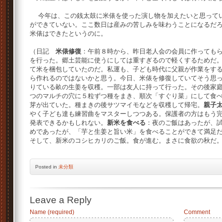
今年は、この銭太鼓に米俵を使った演し物を加えたいと思ってい
ができていない。ここ数日は産みの苦しみを味わうことになるだ
米俵はできたというのに。
（日記
米俵修復
：午前８時から、昨日老人会の会員に作っても
を行った。郷土芸能に使うにしては重すぎるので軽くするためだ
て米を梱包していたのだ。私運も、子ども時代に父親が作業をす
ら作れるのではないかと思う。今日、米俵を修復していてそう思
りている畝の生姜を収穫。一部は友人に持って行った。その後家
つのマルチの穴に５粒ずつ種をまき、順次「すぐり菜」にして食
芽が出ていた。種まきの後サツマイモなどを収穫して帰宅。
親子
やく子ども達も練習曲をマスターしつつある。保護者の方はもう
発表できるかもしれない。
新米を食べる
：夜のご飯はあったが、
めであったが、「芋と生姜と旨い米」を食べることができて満足
そして、新米のコシヒカリのご飯。食が進む。まさに食欲の秋だ
Posted
in
未分類
Leave a Reply
Name (required)
Comment