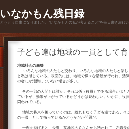
いなかもん残日録
とうとう自由になりました。“いなかもんの私が考えること”を毎日書き続け
子ども達は地域の一員として育
地域社会の崩壊
いろんな地域の人たちと交わり、いろんな地域の人たちと話し
と私は感じている。表面的には、地域で様々な活動が行われ、活
の者しか活動していない場合が多い。
その一部の人間とは誰か。それは係（役員）である場合がほとん
ているが、効果が上がっているかどうかは疑わしい。いかに、役
問われている。
地域の将来を担っていくのは、紛れもなく子ども達である。そこ
の一員」として扱っているかどうかだが問題だ。
一例を挙げると、今春、某地区のＯさんから誘われて、左義長の