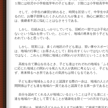
１階には幼児や小学校低学年の子ども達が、２階には小学校高学
そして、小学生の練習が終わると、時間を区切って、中学生や高
るのだ。お囃子部隊もたくさんの人たちが集まり、熱心に練習に
は、後継者不足に悩むことはなさそうである。
しかし、仕組みはしっかりしていても、旧町の一部では少子化が
ないという悩みを持っていた。とにかく、地域の将来を担う子ど
われていると思っている。
しかし、現実には、多くの地区の子ども達は、習い事やスポーツ
は、地域の行事に（お客さんとして）顔を出すくらいではないだ
ではなく、これらと同様に地域との関わりが大切だということを
高校を出て勝山を出るとき、子ども達はそれぞれの地域を「ふる
に応じた地域との関わりを私たち大人が真剣に考えないと、子ど
ず、将来帰るべき所であるとの気持ちは弱くなるであろう。
子ども達が地域をふるさとと認識する際の一歩は、地域の人との
間関係は子ども達を地域の一員であると認識できる第一歩である
自分を認めてくれる人が地域にいるということは子ども達にとっ
達を地域の一員として育てることが過疎化を防ぐ一つの方法では
盆踊りも、地域の子どもから大人までが参加して地域で復活す