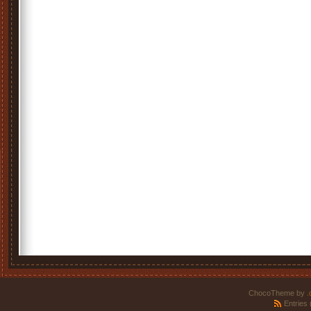
ChocoTheme by
.
Entries