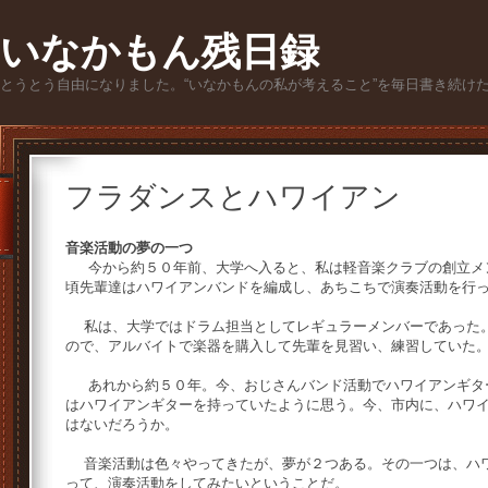
いなかもん残日録
とうとう自由になりました。“いなかもんの私が考えること”を毎日書き続け
フラダンスとハワイアン
音楽活動の夢の一つ
今から約５０年前、大学へ入ると、私は軽音楽クラブの創立メ
頃先輩達はハワイアンバンドを編成し、あちこちで演奏活動を行
私は、大学ではドラム担当としてレギュラーメンバーであった。
ので、アルバイトで楽器を購入して先輩を見習い、練習していた
あれから約５０年。今、おじさんバンド活動でハワイアンギタ
はハワイアンギターを持っていたように思う。今、市内に、ハワ
はないだろうか。
音楽活動は色々やってきたが、夢が２つある。その一つは、ハワ
って、演奏活動をしてみたいということだ。