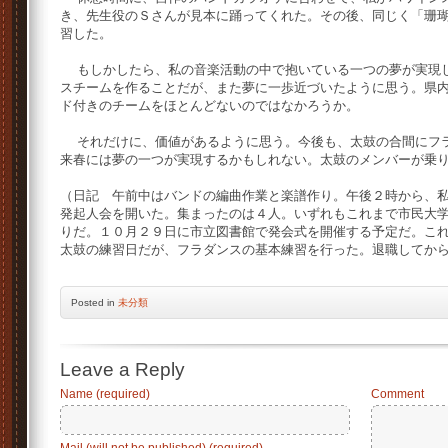
き、先生役のＳさんが見本に踊ってくれた。その後、同じく「珊
習した。
もしかしたら、私の音楽活動の中で抱いている一つの夢が実現し
スチームを作ることだが、また夢に一歩近づいたように思う。県
ド付きのチームをほとんどないのではなかろうか。
それだけに、価値があるように思う。今後も、太鼓の合間にフラ
来春には夢の一つが実現するかもしれない。太鼓のメンバーが乗
（日記 午前中はバンドの編曲作業と楽譜作り。午後２時から、
発起人会を開いた。集まったのは４人。いずれもこれまで市民大
りだ。１０月２９日に市立図書館で発会式を開催する予定だ。こ
太鼓の練習日だが、フラダンスの基本練習を行った。退職してか
Posted
in
未分類
Leave a Reply
Name (required)
Comment