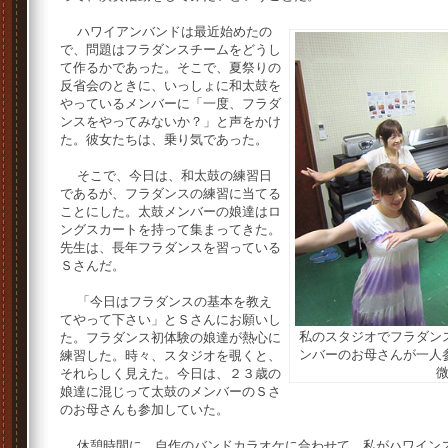
ハワイアンバンドは最近始めたの
で、問題はフラダンスチームをどうし
て作るかであった。そこで、夏祭りの
反省会のときに、いっしょに和太鼓を
やっているメンバーに「一度、フラダ
ンスをやってみないか？」と声をかけ
た。彼女たちは、乗り気であった。
そこで、今日は、和太鼓の練習日
であるが、フラダンスの練習に当てる
ことにした。太鼓メンバーの娘達はロ
ングスカートを持って集まってきた。
先生は、長年フラダンスを習っている
Ｓさんだ。
「今日はフラダンスの基本を教え
てやって下さい」とＳさんにお願いし
私のスタジオでフラダン
た。フラダンス初体験の娘達が熱心に
ンバーのお母さんが一人
練習した。時々、スタジオを覗くと、
それらしく見えた。今日は、２３歳の
娘達に混じって太鼓のメンバーのＳさ
のお母さんも参加していた。
休憩時間に、自作のバンドカラオケに合わせて、私がハワインス