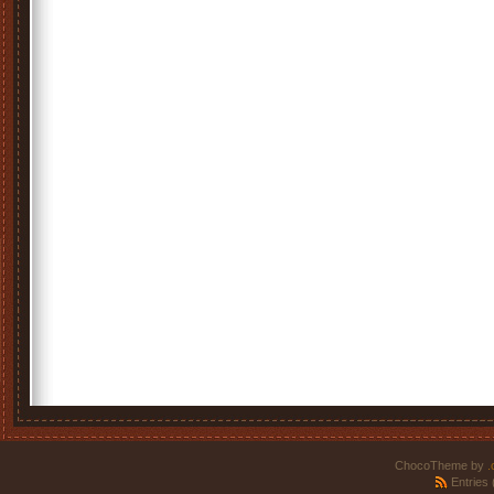
ChocoTheme by
.
Entries