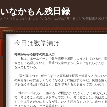
いなかもん残日録
とうとう自由になりました。“いなかもんの私が考えること”を毎日書き続け
今日は数学漬け
時間がかかる数学の問題入力
私は、ホームページで数学講座を展開しようとしているが、問
像として処理している。普通の文章のように入力できたらどんな
を入力している。
雨が降るので、朝からずっと事務所で問題と解答を入力してい
の問題をいかに楽しくためになるように解説するかだ。例題を解
学を強くするだけではなく、数学で考える力を養ってほしいのだ
世の中へ出たら、正解のない問題ばかりだから、よく考えて少し
て、考えることの楽しさを学んでほしい。考えることは、実は楽
すことは生きがいにもつながる。たとえ粗末なものでも、創作す
とは生きていることと同義語だ。い。