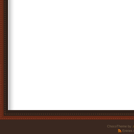
ChocoTheme by
.
Entries