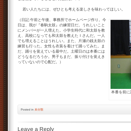
若い人たちには、ぜひとも考える楽しさを味わってほしい。
（日記:午前と午後、事務所でホームページ作り。今
日は、我が『春駒太鼓』の練習日だ。うれしいこと
にメンバーが一人増えた。小学生時代に和太鼓を教
え、高校になっても和太鼓を教えたＩさんだ。一人
でも増えることはうれしい。また、片瀬の銭太鼓の
練習も行った。女性も衣装を着けて踊ってみた。ま
だ、踊りを覚えている最中だ。土曜日のは本番には
どうなるだろうか。男子もまだ、振り付けを覚えき
っていないので心配だ。）
本番を前に
Posted
in
未分類
Leave a Reply