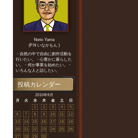
Norio Yama
(P.N いなかもん )
・自然の中で自由に創作活動を
行いたい。・心豊かに暮らした
い。・何か事業を始めたい。・
いろんな人と話したい。
投稿カレンダー
2010年9月
月
火
水
木
金
土
日
1
2
3
4
5
6
7
8
9
10
11
12
13
14
15
16
17
18
19
20
21
22
23
24
25
26
27
28
29
30