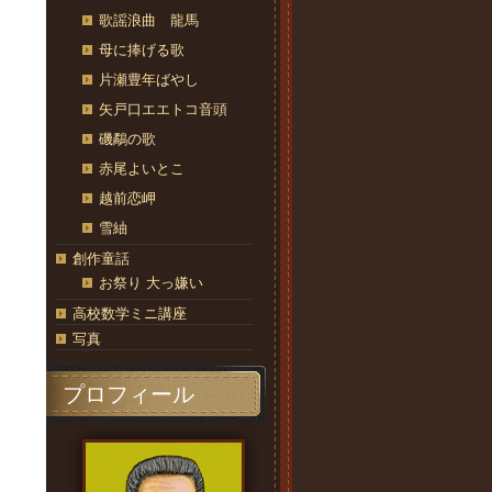
歌謡浪曲 龍馬
母に捧げる歌
片瀬豊年ばやし
矢戸口エエトコ音頭
磯鷸の歌
赤尾よいとこ
越前恋岬
雪紬
創作童話
お祭り 大っ嫌い
高校数学ミニ講座
写真
プロフィール