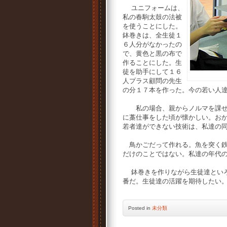
ユニフォームは、
私の春駒太鼓の法被
を使うことにした。
鉢巻きは、全生徒１
６人分がなかったの
で、黄色と黒の布で
作ることにした。生
徒を助手にして１６
人プラス顧問の先生
の分１７本を作った。今の若い人
私の場合、親からノルマを課せら
に藁仕事をした頃が懐かしい。お
若者達ができない技術は、私達の
鳥かごだって作れる。魚を突く鉄
だけのことではない。私達の年代
鉢巻きを作りながら生徒達といろ
番だ。生徒達の活躍を期待したい
Posted
in
未分類