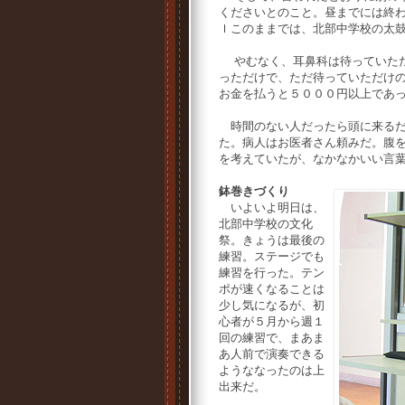
くださいとのこと。昼までには終
ｌこのままでは、北部中学校の太
やむなく、耳鼻科は待っていただ
っただけで、ただ待っていただけ
お金を払うと５０００円以上であ
時間のない人だったら頭に来るだ
た。病人はお医者さん頼みだ。腹
を考えていたが、なかなかいい言
鉢巻きづくり
いよいよ明日は、
北部中学校の文化
祭。きょうは最後の
練習。ステージでも
練習を行った。テン
ポが速くなることは
少し気になるが、初
心者が５月から週１
回の練習で、まあま
あ人前で演奏できる
ようななったのは上
出来だ。