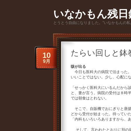
いなかもん残日
とうとう自由になりました。“いなかもんの私
たらい回しと鉢
10
9月
咳が出る
今日も医科大の病院で泊まった。
いいことではない。少し、心配に
「せっかく医科大にいるんだから
と、妻が言う。病院の受付は８時
では朝食はとれない。
そこで、自販機でおにぎりと唐揚
どから受付が始まった。待ってい
「内科もいろいろありますから、
そして、言われたとおりに別の場