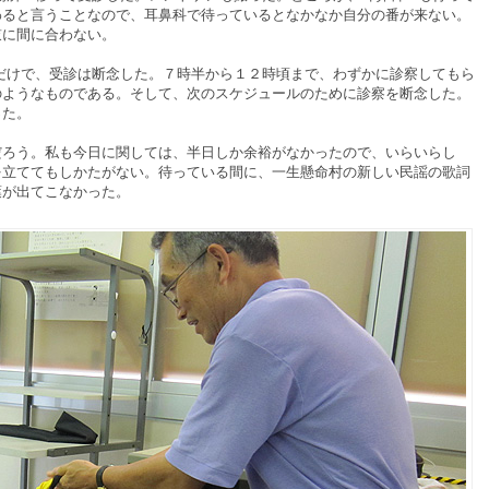
わると言うことなので、耳鼻科で待っているとなかなか自分の番が来ない。
鼓に間に合わない。
けで、受診は断念した。７時半から１２時頃まで、わずかに診察してもら
のようなものである。そして、次のスケジュールのために診察を断念した。
った。
ろう。私も今日に関しては、半日しか余裕がなかったので、いらいらし
を立ててもしかたがない。待っている間に、一生懸命村の新しい民謡の歌詞
葉が出てこなかった。