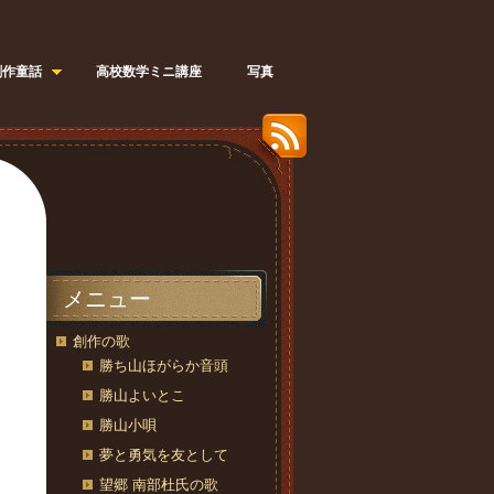
創作童話
高校数学ミニ講座
写真
メニュー
創作の歌
勝ち山ほがらか音頭
勝山よいとこ
勝山小唄
夢と勇気を友として
望郷 南部杜氏の歌