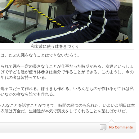
和太鼓に使う鉢巻きづくり
達は、たぶん縄をなうことはできないだろう。
れて縄を一定の長さなうことが仕事だった時期がある。友達といっしょ
かげで子ども達が使う鉢巻きは自分で作ることができる。このように、今の
同年代の者は皆持っている。
砲ヤスだって作れる。ほうきも作れる。いろんなものが作れるがこれは私
のいなかの者なら誰でも作れる。
んなことを話すことができて、時間の経つのも忘れた。いよいよ明日は本
。衣装は万全だ。生徒達が本気で演技をしてくれることを望むばかりだ。
No Comments