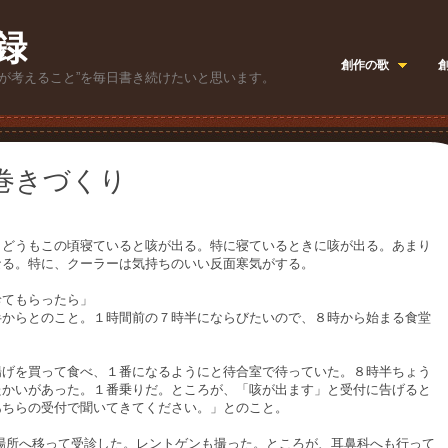
録
創作の歌
が考えること”を毎日書き続けたいと思います。
巻きづくり
どうもこの頃寝ていると咳が出る。特に寝ているときに咳が出る。あまり
なる。特に、クーラーは気持ちのいい反面寒気がする。
診てもらったら」
半からとのこと。１時間前の７時半にならびたいので、８時から始まる食堂
げを買って食べ、１番になるようにと待合室で待っていた。８時半ちょう
たかいがあった。１番乗りだ。ところが、「咳が出ます」と受付に告げると
あちらの受付で聞いてきてください。」とのこと。
所へ移って受診した。レントゲンも撮った。ところが、耳鼻科へも行って