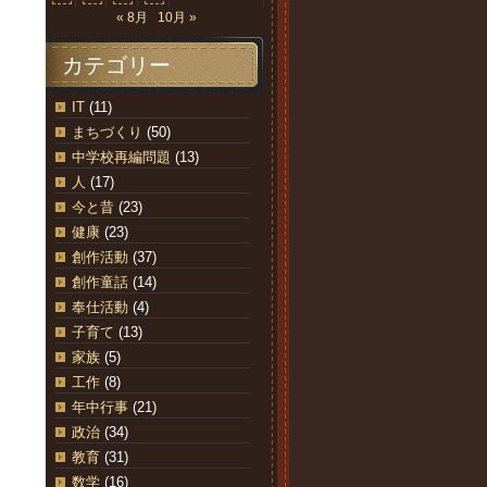
« 8月
10月 »
カテゴリー
IT
(11)
まちづくり
(50)
中学校再編問題
(13)
人
(17)
今と昔
(23)
健康
(23)
創作活動
(37)
創作童話
(14)
奉仕活動
(4)
子育て
(13)
家族
(5)
工作
(8)
年中行事
(21)
政治
(34)
教育
(31)
数学
(16)