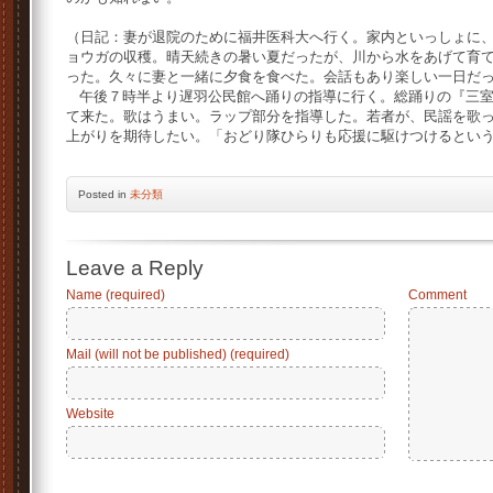
（日記：妻が退院のために福井医科大へ行く。家内といっしょに
ョウガの収穫。晴天続きの暑い夏だったが、川から水をあげて育
った。久々に妻と一緒に夕食を食べた。会話もあり楽しい一日だ
午後７時半より遅羽公民館へ踊りの指導に行く。総踊りの『三室
て来た。歌はうまい。ラップ部分を指導した。若者が、民謡を歌
上がりを期待したい。「おどり隊ひらりも応援に駆けつけるとい
Posted
in
未分類
Leave a Reply
Name (required)
Comment
Mail (will not be published) (required)
Website