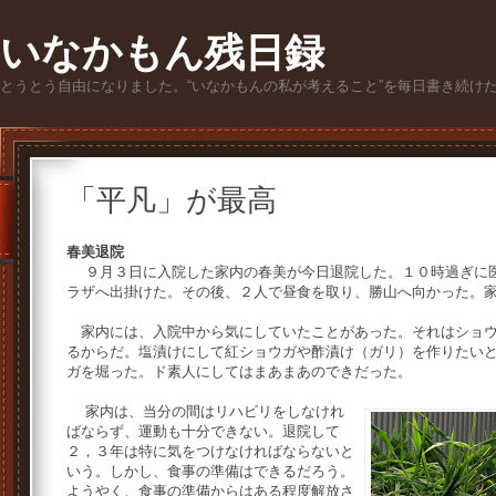
いなかもん残日録
とうとう自由になりました。“いなかもんの私が考えること”を毎日書き続け
「平凡」が最高
春美退院
９月３日に入院した家内の春美が今日退院した。１０時過ぎに医
ラザへ出掛けた。その後、２人で昼食を取り、勝山へ向かった。
家内には、入院中から気にしていたことがあった。それはショウ
るからだ。塩漬けにして紅ショウガや酢漬け（ガリ）を作りたい
ガを堀った。ド素人にしてはまあまあのできだった。
家内は、当分の間はリハビリをしなけれ
ばならず、運動も十分できない。退院して
２，３年は特に気をつけなければならないと
いう。しかし、食事の準備はできるだろう。
ようやく、食事の準備からはある程度解放さ