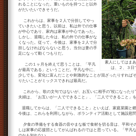
れることになった。重いものを持つこと以外
がだいたいできそうだ。
これからは、家事を２人で分担してやっ
ていきたいと思う。以前は、私は外での仕事
が中心であり、家内は家事が中心であった。
しかし、退職した今は、私の外での仕事がな
くなった。従って、今後は、家事を２人で分
担しなければならないと思う。当分は妻の手
足になって動くつもりだ。
素人にしてはま
この１ヶ月を終えて思うことは、「平凡
は、２、３日
が最高である」ということだ。平凡な中に、
少しでも、変化に富んだことや刺激的なことが混ざったりすれば
りたいことがミックスできれば最高だ。
これから、歌の文句ではないが、お互いに相手の“杖になったり
夫婦は、「お互いが一人でできること」、「二人でできること」
退職してからは、「二人でできること」といえば、家庭菜園と郷
今後は、これらを利用しながら、ボランティア活動として施設慰
夕食の準備をする食器の音やまな板で食材を切る音は、平和その
しは家事の応援団としてがんばれるのではと思っている。「平凡
のかも知れない。