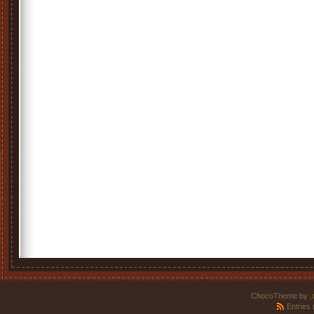
ChocoTheme by
.
Entries