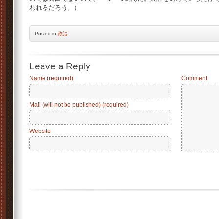
われるだろう。）
Posted
in
政治
Leave a Reply
Name (required)
Comment
Mail (will not be published) (required)
Website