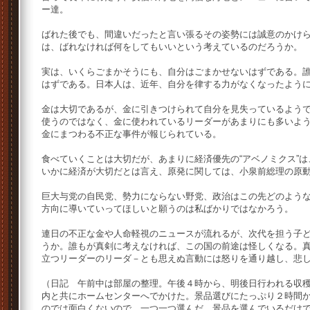
ー達。
ばれた後でも、間違いだったと言い張るその姿勢には誠意のかけ
は、ばれなければ何をしてもいいという考えているのだろうか。
実は、いくらごまかそうにも、自分はごまかせないはずである。
はずである。日本人は、近年、自分を律する力がなくなったよう
金は大切であるが、金に引きつけられて自分を見失っているよう
使うのではなく、金に使われているリーダーがあまりにも多いよ
金にまつわる不正な事件が報じられている。
食べていくことは大切だが、あまりに経済優先の“アベノミクス”
いかに経済が大切だとは言え、原発に関しては、小泉前総理の原
巨大与党の自民党、勢力にならない野党、政治はこの先どのよう
方向に導いていってほしいと願うのは私ばかりではなかろう。
連日の不正な金や人命軽視のニュースが流れるが、次代を担う子
うか。誰もが真剣に考えなければ、この国の前途は怪しくなる。
立つリーダーのリーダ－とも思えぬ言動には怒りを通り越し、悲
（日記 午前中は部屋の整理。午後４時から、明後日行われる収
内と共にホームセンターへでかけた。景品選びにたっぷり２時間
のでは面白くないので、一つ一つ選んだ。景品を選んでいるだけ