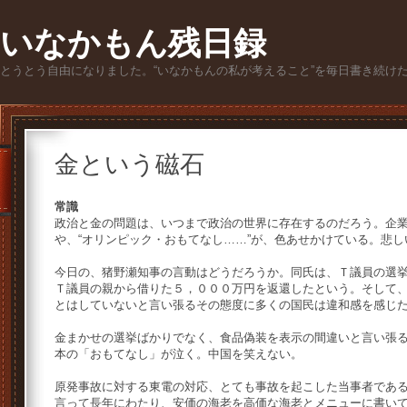
いなかもん残日録
とうとう自由になりました。“いなかもんの私が考えること”を毎日書き続け
金という磁石
常識
政治と金の問題は、いつまで政治の世界に存在するのだろう。企
や、“オリンピック・おもてなし……”が、色あせかけている。悲し
今日の、猪野瀬知事の言動はどうだろうか。同氏は、Ｔ議員の選
Ｔ議員の親から借りた５，０００万円を返還したという。そして
とはしていないと言い張るその態度に多くの国民は違和感を感じ
金まかせの選挙ばかりでなく、食品偽装を表示の間違いと言い張
本の「おもてなし」が泣く。中国を笑えない。
原発事故に対する東電の対応、とても事故を起こした当事者であ
言って長年にわたり、安価の海老を高価な海老とメニューに書い