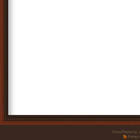
ChocoTheme by
.
Entries