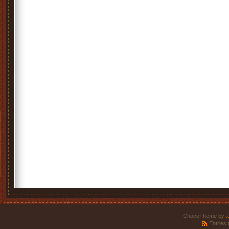
ChocoTheme by
.
Entries