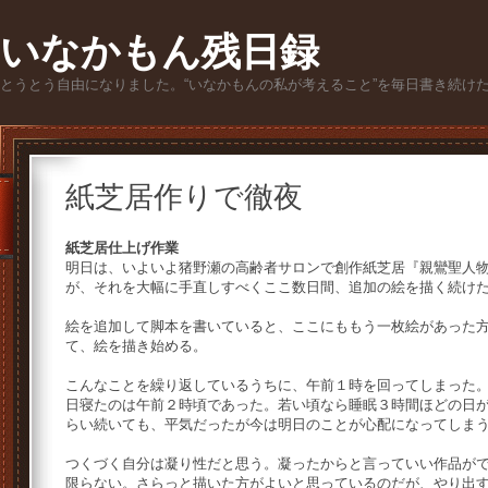
いなかもん残日録
とうとう自由になりました。“いなかもんの私が考えること”を毎日書き続け
紙芝居作りで徹夜
紙芝居仕上げ作業
明日は、いよいよ猪野瀬の高齢者サロンで創作紙芝居『親鸞聖人
が、それを大幅に手直しすべくここ数日間、追加の絵を描く続け
絵を追加して脚本を書いていると、ここにももう一枚絵があった
て、絵を描き始める。
こんなことを繰り返しているうちに、午前１時を回ってしまった
日寝たのは午前２時頃であった。若い頃なら睡眠３時間ほどの日
らい続いても、平気だったが今は明日のことが心配になってしま
つくづく自分は凝り性だと思う。凝ったからと言っていい作品が
限らない。さらっと描いた方がよいと思っているのだが、やり出