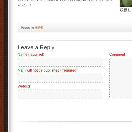
いい。）
収穫し
Posted
in
未分類
Leave a Reply
Name (required)
Comment
Mail (will not be published) (required)
Website