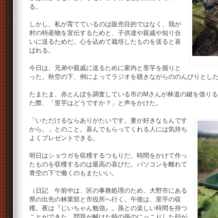
る。
しかし、私が育てているのは販売目的ではなく、我が
村の特産物を宣伝するためと、子供達や親戚や知り合
いに送るためだ。心を込めて栽培したものを送ると喜
ばれる。
今日は、兄弟や親戚に送るために家内と里芋を掘りと
った。秋空の下、例によってラジオを聴きながらののんびりとし
たまたま、赤とんぼを調査している市のMさんが林道の鍵を借り
た際、「里芋はどうですか？」と声をかけた。
「いただけるならありがたいです。妻が好きなもんです
から。」とのこと。喜んでもらってくれる人には気持ち
よくプレゼントできる。
明日はショウガを収穫するつもりだ。時間をかけて作っ
たものを収穫するのは最高の喜びだ。パソコンを離れて
青空の下で働くのもまたいい。
（日記 午前中は、区の事務処理のため、大野市にある
県の出先の林業部と市役所へ行く。午後は、里芋の収
穫。夜は『じいちゃん勉強』。孫との楽しい時間を持つ
ことができた。問題が解けた時の孫のにっこりした顔が