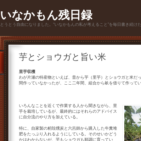
いなかもん残日録
とうとう自由になりました。“いなかもんの私が考えること”を毎日書き続け
芋とショウガと旨い米
里芋収穫
わが片瀬の特産物といえば、昔から芋（里芋）とショウガと米だ
間作っていなかったが、ここ二年間、組合から畝を借りて作って
いろんなことを近くで作業する人から聞きながら、里
芋を栽培しているが、最終的にはそれらのアドバイス
に自分流のやり方を加えている。
特に、自家製の籾殻燻炭と六呂師から購入した牛糞堆
肥をたっぷり入れるようにしている。そのせいかどう
かはわからないが、芋もショウガも順調に育ってい