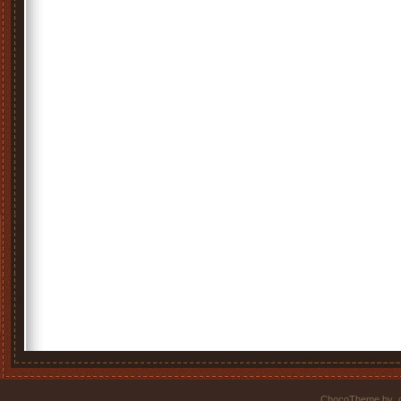
ChocoTheme by
.