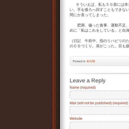
そういえば、私も５０肩には本当
い。手を後ろへ回すこともできな
間にか直ってしまった。
肥満、偏った食事、運動不足、寝
めに「私はこれをしている」と自
（日記 午前中、指のリハビリの
のＣＤづくり。肩がこった。目も
Posted
in
未分類
Leave a Reply
Name (required)
Mail (will not be published) (required)
Website