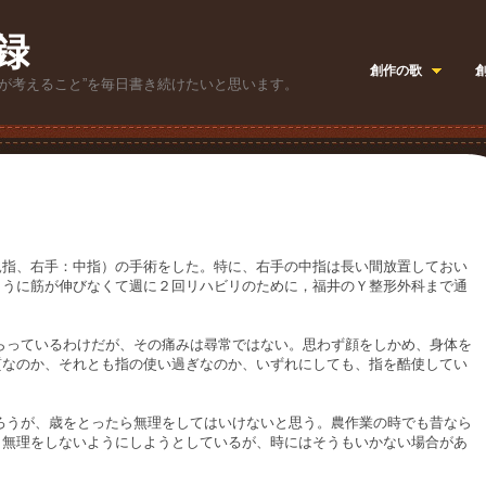
録
創作の歌
が考えること”を毎日書き続けたいと思います。
指、右手：中指）の手術をした。特に、右手の中指は長い間放置しておい
ように筋が伸びなくて週に２回リハビリのために，福井のＹ整形外科まで通
っているわけだが、その痛みは尋常ではない。思わず顔をしかめ、身体を
質なのか、それとも指の使い過ぎなのか、いずれにしても、指を酷使してい
うが、歳をとったら無理をしてはいけないと思う。農作業の時でも昔なら
。無理をしないようにしようとしているが、時にはそうもいかない場合があ