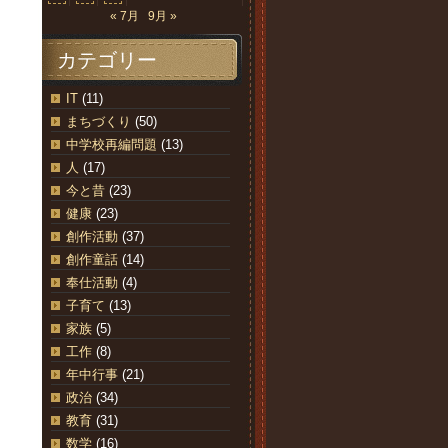
« 7月
9月 »
カテゴリー
IT
(11)
まちづくり
(50)
中学校再編問題
(13)
人
(17)
今と昔
(23)
健康
(23)
創作活動
(37)
創作童話
(14)
奉仕活動
(4)
子育て
(13)
家族
(5)
工作
(8)
年中行事
(21)
政治
(34)
教育
(31)
数学
(16)