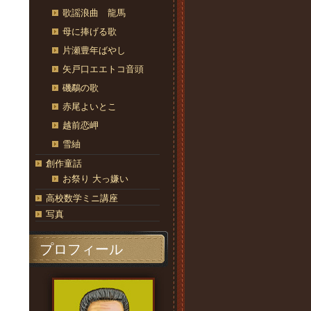
歌謡浪曲 龍馬
母に捧げる歌
片瀬豊年ばやし
矢戸口エエトコ音頭
磯鷸の歌
赤尾よいとこ
越前恋岬
雪紬
創作童話
お祭り 大っ嫌い
高校数学ミニ講座
写真
プロフィール