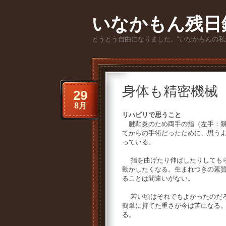
いなかもん残日
とうとう自由になりました。“いなかもんの私
身体も精密機械
29
8月
リハビリで思うこと
腱鞘炎のため両手の指（左手：親
てからの手術だったために、思う
っている。
指を曲げたり伸ばしたりしてもら
動かしたくなる。生まれつきの素
ることは間違いがない。
若い頃はそれでもよかったのだろ
簡単に持てた重さが今は苦になる
る。