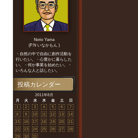
Norio Yama
(P.N いなかもん )
・自然の中で自由に創作活動を
行いたい。・心豊かに暮らした
い。・何か事業を始めたい。・
いろんな人と話したい。
投稿カレンダー
2011年8月
月
火
水
木
金
土
日
1
2
3
4
5
6
7
8
9
10
11
12
13
14
15
16
17
18
19
20
21
22
23
24
25
26
27
28
29
30
31