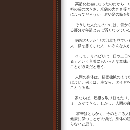
高齢化社会になったのだから、い
料の袋の大きさ、米袋の大きさ等
によってだろうか、肩や足の筋を
そうした人たちの中には、昔から
る部分が年齢と共に弱くなってい
病院のリハビリの部屋を見ている
人、指を悪くした人、いろんな人
そして、リハビリは一日や二日で
る」という言葉にもいろんな意味
ことが必要だと思う。
人間の身体は、精密機械のような
ばよい。例えば、車なら、タイヤ
こともある。
家ならば、屋根を取り替えたり、
ォームができる。しかし、人間の
将来はともかく、今のところ人間
健康に保つことが大切だ。身体の
らないと思う。