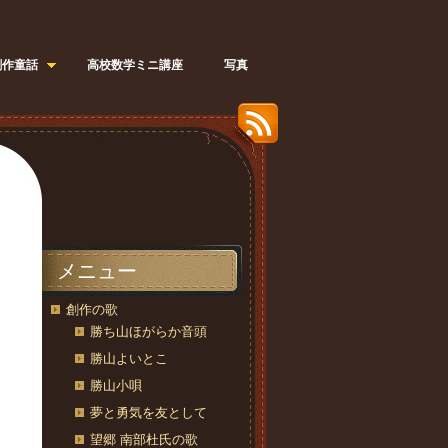
創作童話
高校数学ミニ講座
写真
メニュー
創作の歌
勝ち山ほがらか音頭
勝山よいとこ
勝山小唄
夢と勇気を友として
望郷 南部杜氏の歌