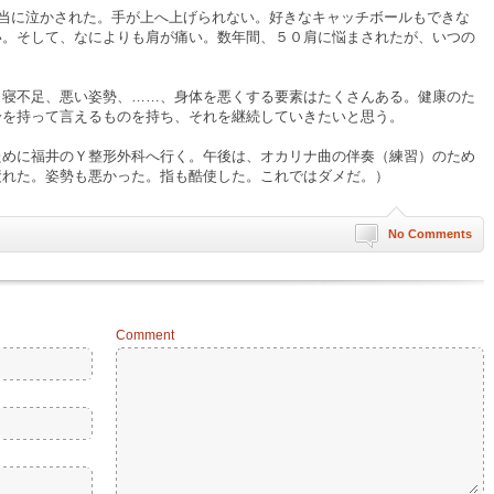
に泣かされた。手が上へ上げられない。好きなキャッチボールもできな
い。そして、なによりも肩が痛い。数年間、５０肩に悩まされたが、いつの
不足、悪い姿勢、……、身体を悪くする要素はたくさんある。健康のた
身を持って言えるものを持ち、それを継続していきたいと思う。
ために福井のＹ整形外科へ行く。午後は、オカリナ曲の伴奏（練習）のため
疲れた。姿勢も悪かった。指も酷使した。これではダメだ。）
No Comments
Comment