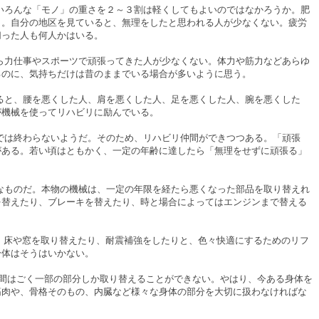
ろんな「モノ」の重さを２～３割は軽くしてもよいのではなかろうか。肥
々。自分の地区を見ていると、無理をしたと思われる人が少なくない。疲労
切った人も何人かはいる。
力仕事やスポーツで頑張ってきた人が少なくない。体力や筋力などあらゆ
るのに、気持ちだけは昔のままでいる場合が多いように思う。
と、腰を悪くした人、肩を悪くした人、足を悪くした人、腕を悪くした
が機械を使ってリハビリに励んでいる。
は終わらないようだ。そのため、リハビリ仲間ができつつある。「頑張
がある。若い頃はともかく、一定の年齢に達したら「無理をせずに頑張る」
ものだ。本物の機械は、一定の年限を経たら悪くなった部品を取り替えれ
を替えたり、ブレーキを替えたり、時と場合によってはエンジンまで替える
床や窓を取り替えたり、耐震補強をしたりと、色々快適にするためのリフ
身体はそうはいかない。
はごく一部の部分しか取り替えることができない。やはり、今ある身体を
筋肉や、骨格そのもの、内臓など様々な身体の部分を大切に扱わなければな