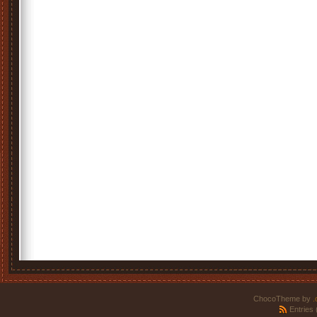
ChocoTheme by
.
Entries