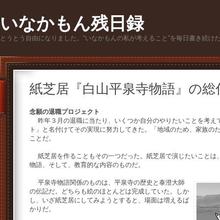
いなかもん残日録
とうとう自由になりました。“いなかもんの私が考えること”を毎日書き続け
紙芝居『白山平泉寺物語』の総
念願の退職プロジェクト
昨年３月の退職に当たり、いくつか自分のやりたいことを考えて
ト」と名付けてその実現に努力してきた。「地域のため、家族の
ことだ。
紙芝居を作ることもその一つだった。紙芝居で演じたいことは、
物語、そして、教育的な内容のものだ。
平泉寺物語関係のものは、平泉寺の歴史と泰澄大師
の伝記だ。どちらも絵のほとんどは完成していた。しか
し、いざ紙芝居にしてみようとすると、場面は増えるば
かりだ。