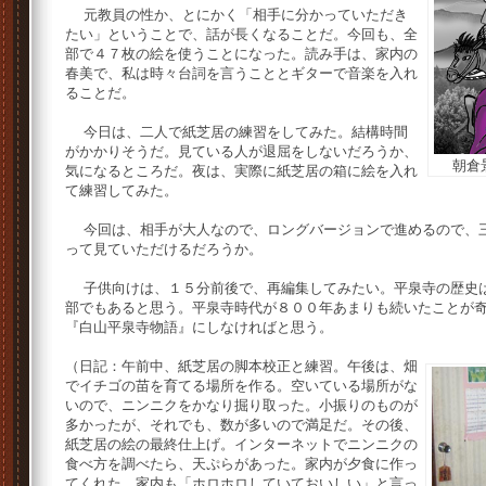
元教員の性か、とにかく「相手に分かっていただき
たい」ということで、話が長くなることだ。今回も、全
部で４７枚の絵を使うことになった。読み手は、家内の
春美で、私は時々台詞を言うこととギターで音楽を入れ
ることだ。
今日は、二人で紙芝居の練習をしてみた。結構時間
がかかりそうだ。見ている人が退屈をしないだろうか、
朝倉
気になるところだ。夜は、実際に紙芝居の箱に絵を入れ
て練習してみた。
今回は、相手が大人なので、ロングバージョンで進めるので、三
って見ていただけるだろうか。
子供向けは、１５分前後で、再編集してみたい。平泉寺の歴史は
部でもあると思う。平泉寺時代が８００年あまりも続いたことが
『白山平泉寺物語』にしなければと思う。
（日記：午前中、紙芝居の脚本校正と練習。午後は、畑
でイチゴの苗を育てる場所を作る。空いている場所がな
いので、ニンニクをかなり掘り取った。小振りのものが
多かったが、それでも、数が多いので満足だ。その後、
紙芝居の絵の最終仕上げ。インターネットでニンニクの
食べ方を調べたら、天ぷらがあった。家内が夕食に作っ
てくれた。家内も「ホロホロしていておいしい」と言っ