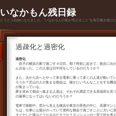
いなかもん残日録
とうとう自由になりました。“いなかもんの私が考えること”を毎日書き続け
過疎化と過密化
過密化
息子の横浜の家で過ごす４日目。朝７時前に起きて、散歩に出か
ん出会った。この人達は日中何をしているのだろうか？
また、次から次へとやって来る電車に乗って多くの人達が動いて
ろうか？沢山の人が集まる都会は、確かにいろんなことをする機
が集まっている。
夢を求めて都会へ集まる人達は、それぞれ満足できる居場所を見
の歯車になってはいないのだろうか？
電車で移動中、窓から見える横浜や東京の景色の中に、高層マン
ちは、仕事にも脂がのっていて便利な都会で過ごすことに大いに
タイヤした後はどうなるのだろうか？マンションの一室で何を考