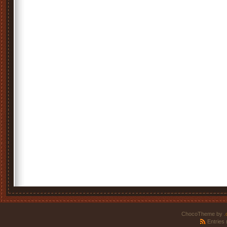
ChocoTheme by
.
Entries