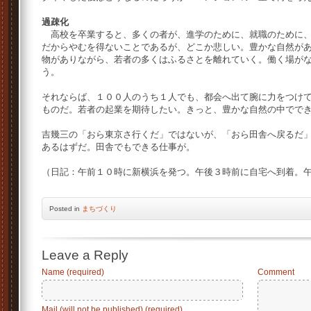
過疎化
高校を卒業すると、多くの者が、進学のために、就職のために、
だからやむを得ないことであるが、どこか悲しい。豊かな自然が
物がありながら、若者の多くはふるさとを離れていく。働く場が
う。
それならば、１００人のうち１人でも、都会へ出て腕に力をつけ
ものだ。若者の起業を期待したい。きっと、豊かな自然の中でで
吉幾三の「おら東京さ行くだ」ではないが、「おら田舎へ戻るだ
あるはずだ。田舎でもできる仕事が。
（日記：午前１０時に新横浜を発つ。午後３時前に自宅へ到着。
Posted
in
まちづくり
Leave a Reply
Name (required)
Comment
Mail (will not be published) (required)