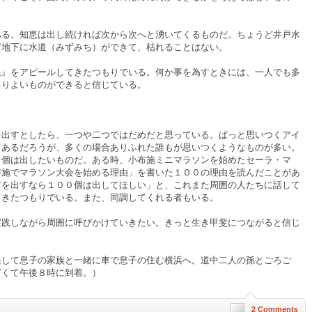
ある。知恵は出し続ければ次から次へと湧いてくるものだ。ちょうど井戸水
ど地下に水道（みずみち）ができて、枯れることはない。
限』をアピールしてきたつもりでいる。何か事を為すときには、一人でも多
よりよいものができると信じている。
を出すとしたら、一つや二つではだめだと思っている。ぱっと思いつくアイ
もあるだろうが、多くの場合ありふれた誰もが思いつくようなものが多い。
０個は出したいものだ。ある時、小布施ミニマラソンを始めたセーラ・マ
布施でマラソン大会を始める理由」を書いた１００の理由を読んだことがあ
アを出すなら１００個は出してほしい」と、これまた周囲の人たちに話して
てきたつもりでいる。また、同調してくれる者もいる。
実践しながら周囲に呼びかけていきたい。きっと生き甲斐につながると信じ
発して息子の家族と一緒に車で息子の住む横浜へ。道中二人の孫とごろご
どくて午後８時に到着。）
2 Comments