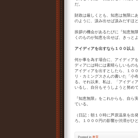
だ。
財政は厳しくとも、知恵は無限に
のように、汲み出せば汲みだすほ
挨拶の機会があるたびに『知恵無
くのものが知恵を出せば、きっと
アイディアを出すなら１００以上
何か事を為す場合に、アイディア
ディアには時には素晴らしいもの
アイディアを出すとしたら、１０
リ・カミングスさんの書いた「小
る。それ以来、私は、「アイディ
いるし、自分もそうしようと努め
『知恵無限』をこれからも、自ら
ている。
（日記：朝１０時に芦原温泉を出
ろ。１０００円の影響か渋滞がひ
Posted
in
教育