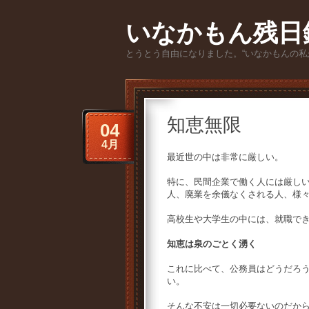
いなかもん残日
とうとう自由になりました。“いなかもんの私
知恵無限
04
4月
最近世の中は非常に厳しい。
特に、民間企業で働く人には厳し
人、廃業を余儀なくされる人、様
高校生や大学生の中には、就職で
知恵は泉のごとく湧く
これに比べて、公務員はどうだろ
い。
そんな不安は一切必要ないのだか