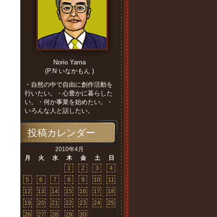
Norio Yama
(P.N いなかもん )
・自然の中で自由に創作活動を
行いたい。・心豊かに暮らした
い。・何か事業を始めたい。・
いろんな人と話したい。
投稿カレンダー
2010年4月
月
火
水
木
金
土
日
1
2
3
4
5
6
7
8
9
10
11
12
13
14
15
16
17
18
19
20
21
22
23
24
25
26
27
28
29
30