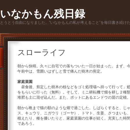
いなかもん残日録
とうとう自由になりました。“いなかもんの私が考えること”を毎日書き続け
スローライフ
朝から快晴。久々に自宅での落ちついた一日が始まった。まず、
午前中は、雪囲いはずしと雪で痛んだ樹木の剪定。
家庭菜園
昼食後、剪定した樹木の枝などをゴミ処理場へ持って行って」処
をもらいに行った（無料）。そして、ミニ耕耘機で畑を耕し２種
堆肥も土に混ぜ込んだ。また、ポットにあるエンドウの苗の定植
朝から晩まで猫の額のような畑で過ごした。しばらくすると、じ
ス、キュウリ、ニガウリ（ゴーヤ）、トマト、生姜、さつまいも
植えたり、種を播いたりと、家庭菜園の仕事が続く。充実した時
であろう。