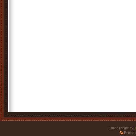
ChocoTheme by
.
Entries