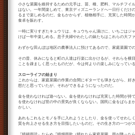
小さな菜園を維持するための元手は、苗、種、肥料、マルチフイ
はない。一年間楽しめて、東京ディズニーランドへ一日行くだけ
るまで楽しめるのだ。金もかからず、植物相手に、充実した時間
食卓を賑わす。
一時に実りすぎたキュウリは、キュウちゃん漬けに、いちごはジ
けば一年中楽しめる。息子夫婦やわたしの妹たちはこれらの大フ
わずかな田んぼは地区の農事法人に預けてあるので、家庭菜園で
その昔、休みになると町の人達は行楽に出かけるが、それらを横
ことを疎ましく思ったものだが、今は何よりの楽しみになってい
スローライフの始まり
これからは、家庭菜園の作業の合間にギターでも弾きながら、好
想だと思っていたが、それができるようになったのだ。
金を使わなければ遊べない。金を使わなければ充実した時間が持
を使わなければ世の中の景気が良くならない。国民に金をばらま
かしい。
あれもこれもとモノを手に入れようとしたり、金を使ってせわし
質を向上させる生き方を目指したいものだ。その生き方の一つが
『晴耕雨読』ならぬ『晴畑雨歌（晴れたら家庭菜園、雨が降った