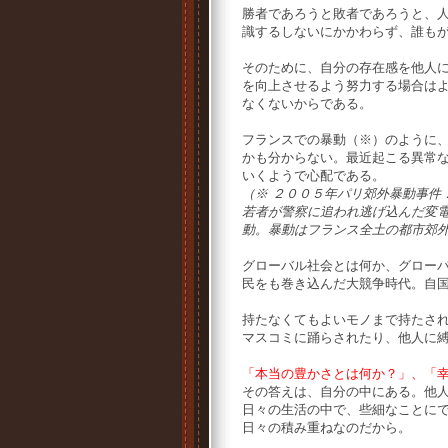
勝者であろうと敗者であろうと、人
識するしないにかかわらず、誰も
そのために、自分の存在感を他人
を向上させるよう努力する場合は
なくないからである。
フランスでの暴動（※）のように
かも分からない。最近起こる異常
いくようで心配である。
（※ ２００５年パリ郊外暴動事件
若者が警察に追われ逃げ込んだ変
動。暴動はフランス全土の都市郊
グローバル社会とは何か、グロー
民をも巻き込んだ大競争時代。自
持たなくてもよいモノまで持たさ
マスコミに踊らされたり、他人に
「本当の豊かさとは何か？」、「
その答えは、自分の中にある。他
日々の生活の中で、些細なことに
日々の積み重ねなのだから。