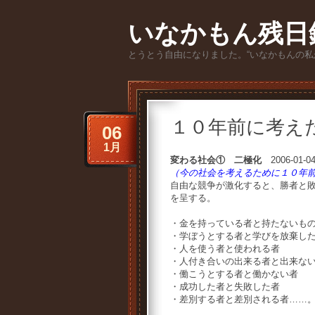
いなかもん残日
とうとう自由になりました。“いなかもんの私
１０年前に考え
06
1月
変わる社会① 二極化
2006-01-0
（今の社会を考えるために１０年
自由な競争が激化すると、勝者と
を呈する。
・金を持っている者と持たないも
・学ぼうとする者と学びを放棄し
・人を使う者と使われる者
・人付き合いの出来る者と出来な
・働こうとする者と働かない者
・成功した者と失敗した者
・差別する者と差別される者……