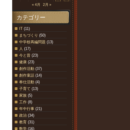
« 4月
2月 »
カテゴリー
IT
(11)
まちづくり
(50)
中学校再編問題
(13)
人
(17)
今と昔
(23)
健康
(23)
創作活動
(37)
創作童話
(14)
奉仕活動
(4)
子育て
(13)
家族
(5)
工作
(8)
年中行事
(21)
政治
(34)
教育
(31)
数学
(16)