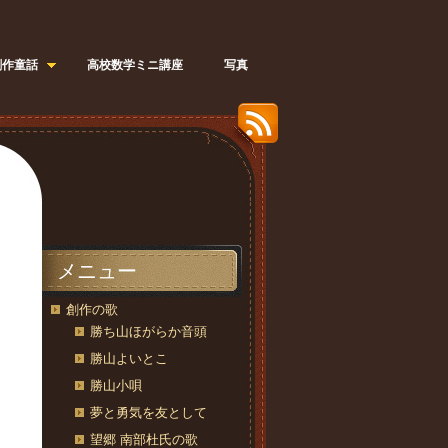
創作童話
高校数学ミニ講座
写真
メニュー
創作の歌
勝ち山ほがらか音頭
勝山よいとこ
勝山小唄
夢と勇気を友として
望郷 南部杜氏の歌