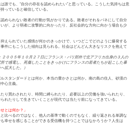
は誰でも、“自分の存在を認められたい”と思っている。こうした気持ちは意
が持っていると確信している。
に認められない敗者の行動が気がかりである。敗者がそれをバネにして自分
よいが、より弱者に攻撃的に向かったり、反社会的な方向に向かう場合も少
、抑えられていた感情が何かのきっかけで、いつどこでどのように爆発する
な事件にもこうした傾向は見られる。社会はどんどん大きなリスクを抱えて
：２００５年１０月２７日にフランス・パリ郊外で北アフリカ出身の３人の
電所で感電し、死傷したことをきっかけにフランスの若者たちが起こした暴
外へ拡大した。）
バルスタンダードとは何か、本当の豊かさとは何か。南の島の住人、砂漠の
国中心主義。
れたり買わされたり、時間に縛られたり、必要以上の労働を強いられたり、
縛られたりして生きていくことが現代では当たり前になってきている。
幸せとは何か？」
人と比べるのではなく、他人の基準で動くのでもなく、繰り返される単調な
でも幸せを感じることができる受信機を持つことではなかろうか？人生は