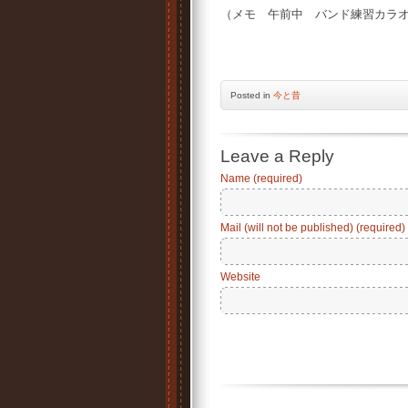
（メモ 午前中 バンド練習カラ
Posted
in
今と昔
Leave a Reply
Name (required)
Mail (will not be published) (required)
Website