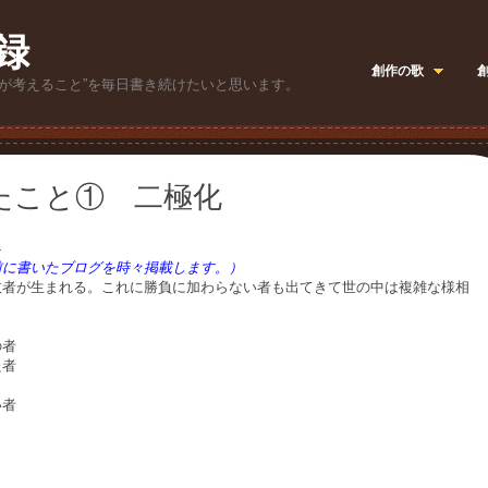
録
創作の歌
が考えること”を毎日書き続けたいと思います。
たこと① 二極化
4
前に書いたブログを時々掲載します。）
敗者が生まれる。これに勝負に加わらない者も出てきて世の中は複雑な様相
の者
た者
い者
。