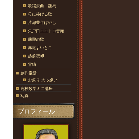
歌謡浪曲 龍馬
母に捧げる歌
片瀬豊年ばやし
矢戸口エエトコ音頭
磯鷸の歌
赤尾よいとこ
越前恋岬
雪紬
創作童話
お祭り 大っ嫌い
高校数学ミニ講座
写真
プロフィール