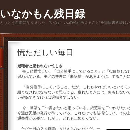
いなかもん残日録
とうとう自由になりました。“いなかもんの私が考えること”を毎日書き続け
慌ただしい毎日
退職者と思われない忙しさ
毎日結構忙しい。「自分勝手にしていること」と「役目柄しなけ
追われている。モノの整理に「断捨離」があるように、すること
「自分勝手にしていること」だが、これもやればいいというモノ
組まなければならないと思ってる。疲れたときには、何もしない
い確保できなければ退職者ではない。
今、童話を二つ書きたいと思っている。紙芝居を二つ作りたいと
今週は瓦版の発行が待っている。これだけでも結構忙しい。その
通整理が必要だ。しかし、どれも止めたくない。
ただ一日の２４時間に入りきらないだけだ。一