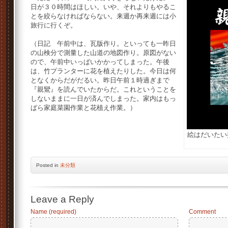
日が３０時間はほしい。いや、それよりもやるこ
とを絞らなければならない。来週か再来週には小
旅行に行くぞ。
（日記 午前中は、瓦版作り。といっても一昨日
の山検分で測量した山道の地図作り。原図がない
ので、午前中いっぱいかかってしまった。午後
は、竹プランターに花を植えたりした。今日は何
となくからだがだるい。昨日午前１時過ぎまで
『親鸞』を読んでいたからだ。これということを
しないままに一日が済んでしまった。家内はもっ
ぱら家庭菜園作業と花植え作業。）
絵はだいたい
Posted
in
未分類
Leave a Reply
Name (required)
Comment