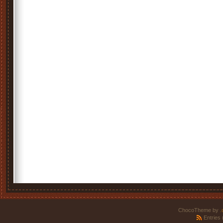
ChocoTheme by
.
Entries