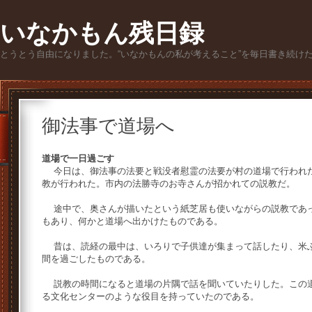
いなかもん残日録
とうとう自由になりました。“いなかもんの私が考えること”を毎日書き続け
御法事で道場へ
道場で一日過ごす
今日は、御法事の法要と戦没者慰霊の法要が村の道場で行われた
教が行われた。市内の法勝寺のお寺さんが招かれての説教だ。
途中で、奥さんが描いたという紙芝居も使いながらの説教であっ
もあり、何かと道場へ出かけたものである。
昔は、読経の最中は、いろりで子供達が集まって話したり、米ふ
間を過ごしたものである。
説教の時間になると道場の片隅で話を聞いていたりした。この道
る文化センターのような役目を持っていたのである。