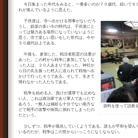
今日集まった年代をみると、一番多いのが７０歳代、続いて６０
れが進んでいるように思えた。
子供達は、寺へ出かける用事がないだろ
うし、娯楽の多い今の時代は、子供達にと
っては魅力ある場所になっていないように
思う。寺で楽しい思いをした世代は、今や
５０歳代以上である。
午後も、参加した。戦没者慰霊の法要が
あった。この村から戦争に参加してなくな
った人は、２０人あまりであった。神社か
ら日の丸を振った村人に送られて戦地へ出
かけて行ったそうである。そして、生きて
帰れなかった人たちである。
戦争を始める人、負けが濃厚でも止めな
い人、これは政治家であり軍人であったで
あろう。一般人は補給も十分でない南方な
資料を使って説教
どで相手の攻撃や病気に倒れてしまったの
だという。
少しずつ、戦争が風化していくようである。誰もが平和を望んで
いるのだが、戦争はこの世からいっこうになくならない。