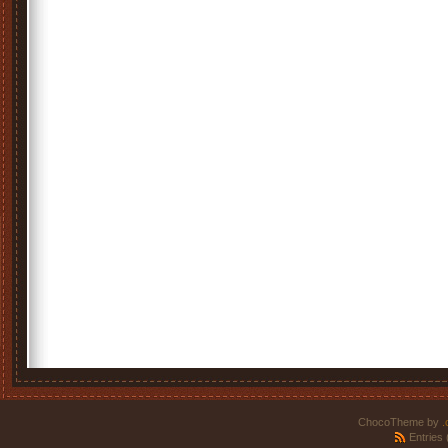
ChocoTheme by
.
Entries