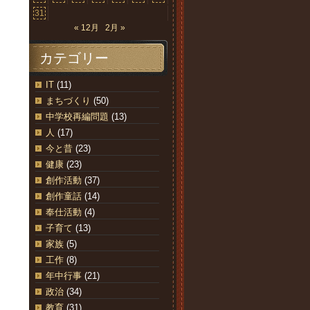
31
« 12月
2月 »
カテゴリー
IT
(11)
まちづくり
(50)
中学校再編問題
(13)
人
(17)
今と昔
(23)
健康
(23)
創作活動
(37)
創作童話
(14)
奉仕活動
(4)
子育て
(13)
家族
(5)
工作
(8)
年中行事
(21)
政治
(34)
教育
(31)