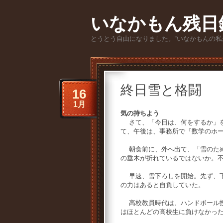
いなかもん残日
とうとう自由になりました。“いなかもんの私
終日雪と格闘
16
1月
気の持ちよう
さて、「今日は、何をするか」を
て、午後は、事務所で『数学のホ
朝食前に、外へ出て、「雪のため
の垂木が折れているではないか。
早速、雪下ろしを開始。先ず、下
の力はあると自負していた。
高校教員時代は、ハンドボール投
はほとんどの高校生に負けなかっ