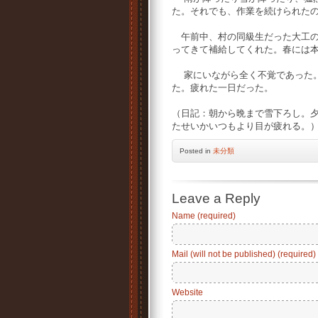
た。それでも、作業を続けられた
午前中、村の同級生だった大工の
ってきて補給してくれた。春には
家にいながら全く不覚であった。
た。疲れた一日だった。
（日記：朝から晩まで雪下ろし。
たせいかいつもより目が疲れる。
Posted
in
未分類
Leave a Reply
Name (required)
Mail (will not be published) (required)
Website