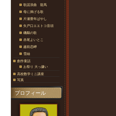
歌謡浪曲 龍馬
母に捧げる歌
片瀬豊年ばやし
矢戸口エエトコ音頭
磯鷸の歌
赤尾よいとこ
越前恋岬
雪紬
創作童話
お祭り 大っ嫌い
高校数学ミニ講座
写真
プロフィール