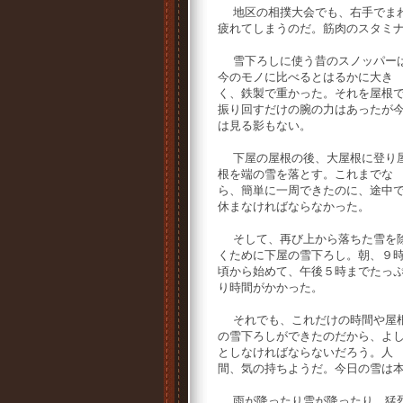
地区の相撲大会でも、右手でまわ
疲れてしまうのだ。筋肉のスタミ
雪下ろしに使う昔のスノッパー
今のモノに比べるとはるかに大き
く、鉄製で重かった。それを屋根
振り回すだけの腕の力はあったが
は見る影もない。
下屋の屋根の後、大屋根に登り
根を端の雪を落とす。これまでな
ら、簡単に一周できたのに、途中
休まなければならなかった。
そして、再び上から落ちた雪を
くために下屋の雪下ろし。朝、９
頃から始めて、午後５時までたっ
り時間がかかった。
それでも、これだけの時間や屋
の雪下ろしができたのだから、よ
としなければならないだろう。人
間、気の持ちようだ。今日の雪は
雨が降ったり雪が降ったり、猛烈