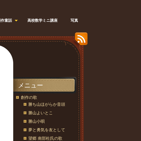
創作童話
高校数学ミニ講座
写真
メニュー
創作の歌
勝ち山ほがらか音頭
勝山よいとこ
勝山小唄
夢と勇気を友として
望郷 南部杜氏の歌