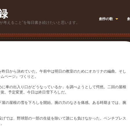
録
創作の歌
が考えること”を毎日書き続けたいと思います。
昨日から決めていた。午前中は明日の教室のためにオカリナの編曲。そし
ームページ』づくりと。
に車の出入り口がどうなっているか」を調べようとして愕然。二回の屋根
不覚。予定変更。今日は終日雪下ろしだ。
屋の屋根の雪を下ろしを開始。腕の力のなさを痛感。ある時期までは、腕
げでは、野球部の一部の生徒を除いて誰にも負けなかった。ベンチプレス
た。