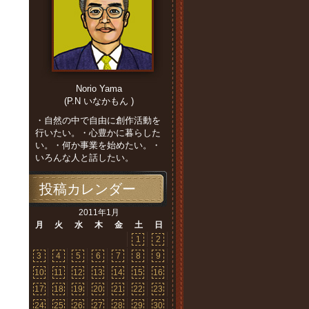
Norio Yama
(P.N いなかもん )
・自然の中で自由に創作活動を
行いたい。・心豊かに暮らした
い。・何か事業を始めたい。・
いろんな人と話したい。
投稿カレンダー
2011年1月
月
火
水
木
金
土
日
1
2
3
4
5
6
7
8
9
10
11
12
13
14
15
16
17
18
19
20
21
22
23
24
25
26
27
28
29
30