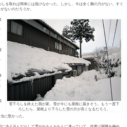
しを取れば簡単には負けなかった。しかし、今は全く腕の力がない。すぐ
ナがないのだろうか。
は
で
今
屋
で
除
時
ぷ
根
雪下ろしを終えた我が家。雪が今にも屋根に届きそう。もう一度下
し
ろしたら、屋根より下ろした雪の方が高くなるだろう。
本当に堅かった。
に冷え込んだりして雪がかちんかちんに凍っていて、作業は困難を極め