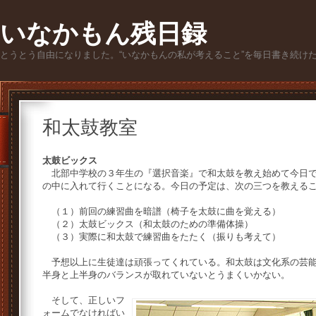
いなかもん残日録
とうとう自由になりました。“いなかもんの私が考えること”を毎日書き続け
和太鼓教室
太鼓ビックス
北部中学校の３年生の『選択音楽』で和太鼓を教え始めて今日で
の中に入れて行くことになる。今日の予定は、次の三つを教える
（１）前回の練習曲を暗譜（椅子を太鼓に曲を覚える）
（２）太鼓ビックス（和太鼓のための準備体操）
（３）実際に和太鼓で練習曲をたたく（振りも考えて）
予想以上に生徒達は頑張ってくれている。和太鼓は文化系の芸能
半身と上半身のバランスが取れていないとうまくいかない。
そして、正しいフ
ォームでなければい