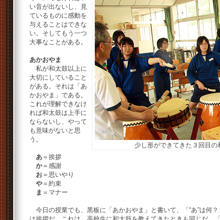
い音が出ないし、見
ているものに感動を
与えることはできな
い。そしてもう一つ
大事なことがある。
あかおやま
私が和太鼓以上に
大切にしていること
がある。それは「あ
かおやま」である。
これが理解できなけ
れば和太鼓は上手に
ならないし、やって
も意味がないと思
う。
少し形ができてきた３回目の
あ
＝挨拶
か
＝感謝
お
＝思いやり
や
＝約束
ま
＝マナー
今日の授業でも、黒板に「あかおやま」と書いて、「“あ”は何？
は挨拶だ。これは、高校生に和太鼓を教えてきたときも同じだ。