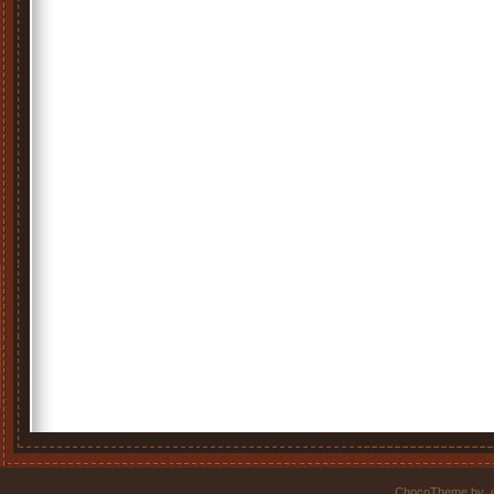
ChocoTheme by
.