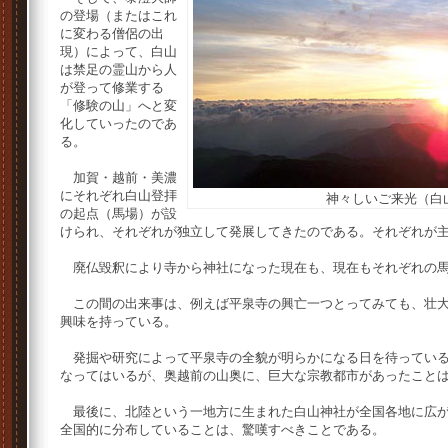
の登場（またはこれ
に変わる僧侶の出
現）によって、白山
は禁足の霊山から人
が登って修業する
「修験の山」へと変
化していったのであ
る。
加賀・越前・美濃
にそれぞれ白山登拝
神々しいご来光（白
の起点（馬場）が設
けられ、それぞれが独立して発展してきたのである。それぞれが
廃仏毀釈により寺から神社になった現在も、現在もそれぞれの馬
この間の出来事は、例えば平泉寺の興亡一つとってみても、壮大
興味を持っている。
発掘や研究によって平泉寺の全貌が明らかになる日を待っている
なってはいるが、奥越前の山奥に、巨大な宗教都市があったこと
最後に、北陸という一地方に生まれた白山神社が全国各地に広が
全国的に分布していることは、驚嘆すべきことである。