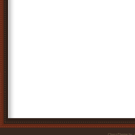
ChocoTheme by
.