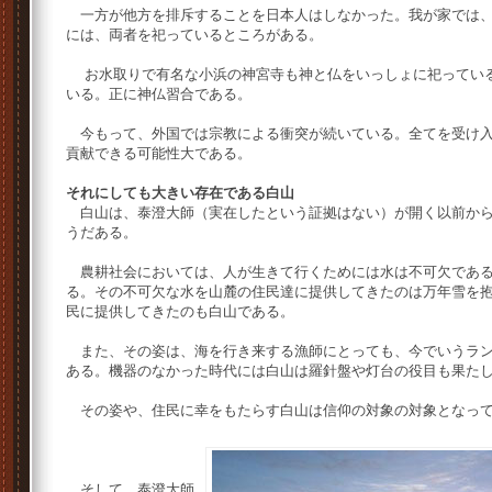
一方が他方を排斥することを日本人はしなかった。我が家では、
には、両者を祀っているところがある。
お水取りで有名な小浜の神宮寺も神と仏をいっしょに祀っている
いる。正に神仏習合である。
今もって、外国では宗教による衝突が続いている。全てを受け入
貢献できる可能性大である。
それにしても大きい存在である白山
白山は、泰澄大師（実在したという証拠はない）が開く以前から
うだある。
農耕社会においては、人が生きて行くためには水は不可欠である
る。その不可欠な水を山麓の住民達に提供してきたのは万年雪を
民に提供してきたのも白山である。
また、その姿は、海を行き来する漁師にとっても、今でいうラン
ある。機器のなかった時代には白山は羅針盤や灯台の役目も果た
その姿や、住民に幸をもたらす白山は信仰の対象の対象となっ
そして、泰澄大師