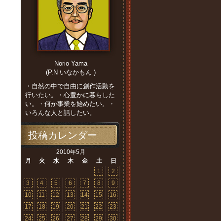
Norio Yama
(P.N いなかもん )
・自然の中で自由に創作活動を
行いたい。・心豊かに暮らした
い。・何か事業を始めたい。・
いろんな人と話したい。
投稿カレンダー
2010年5月
月
火
水
木
金
土
日
1
2
3
4
5
6
7
8
9
10
11
12
13
14
15
16
17
18
19
20
21
22
23
24
25
26
27
28
29
30