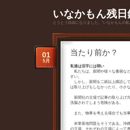
いなかもん残日
とうとう自由になりました。“いなかもんの私
当たり前か？
01
5月
私達は活字には弱い
私たちは、新聞や様々な書籍など
すい。
しかし、新聞を二紙以上購読して
は取り上げもしなかったり、小さ
新聞社の立場で記事の取り上げ方
洗脳されてしまう危険がある。
また、物事を考える場合でも当事
米軍基地問題もそうである。沖縄
の立場、それぞれの立場によって