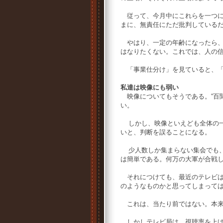
従って、今月中にこれらを一つに
まに、無責任にただ批判している
やはり、一定の年齢になったら、
はなりたくない。これでは、人の
「事業仕分け」を見ていると、「
私達は映像にも弱い
映像についてもそうである。“百
い。
しかし、映像といえども全体の一
いと、判断を誤ることになる。
少人数しか集まらない集会でも、
は簡単である。何万の大軍が合戦
それにつけても、最近のテレビは
のようなものかと思ってしまって
これは、当たり前ではない。本来
しかしテレビ局は、視聴率を上げ