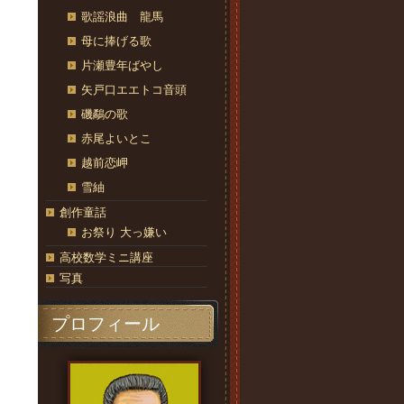
歌謡浪曲 龍馬
母に捧げる歌
片瀬豊年ばやし
矢戸口エエトコ音頭
磯鷸の歌
赤尾よいとこ
越前恋岬
雪紬
創作童話
お祭り 大っ嫌い
高校数学ミニ講座
写真
プロフィール