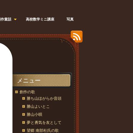
創作童話
高校数学ミニ講座
写真
メニュー
創作の歌
勝ち山ほがらか音頭
勝山よいとこ
勝山小唄
夢と勇気を友として
望郷 南部杜氏の歌