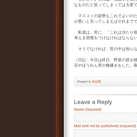
なものだと思ってしまっては大変
マスコミの姿勢もこれでよいのだ
が悪いと言ってしまえばそれまで
私達は、常に、「これは当たり前
考える習慣をつけなければならな
そうでなければ、世の中は知らな
（日記：今日は終日、野菜の苗を
豆やほうれん草の種播きをした。
Posted
in
未分類
Leave a Reply
Name (required)
Mail (will not be published) (required)