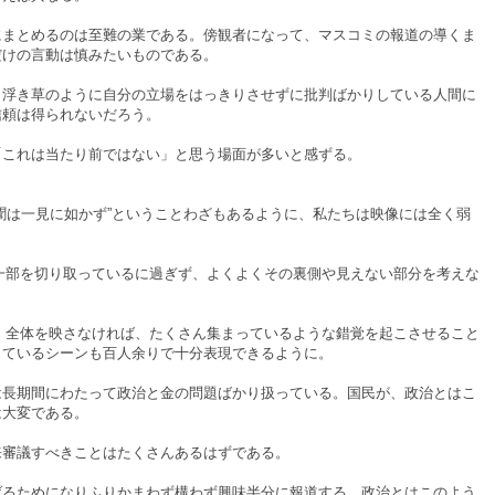
まとめるのは至難の業である。傍観者になって、マスコミの報道の導くま
だけの言動は慎みたいものである。
浮き草のように自分の立場をはっきりさせずに批判ばかりしている人間に
信頼は得られないだろう。
これは当たり前ではない」と思う場面が多いと感ずる。
聞は一見に如かず”ということわざもあるように、私たちは映像には全く弱
部を切り取っているに過ぎず、よくよくその裏側や見えない部分を考えな
全体を映さなければ、たくさん集まっているような錯覚を起こさせること
しているシーンも百人余りで十分表現できるように。
長期間にわたって政治と金の問題ばかり扱っている。国民が、政治とはこ
は大変である。
審議すべきことはたくさんあるはずである。
るためになりふりかまわず構わず興味半分に報道する。政治とはこのよう