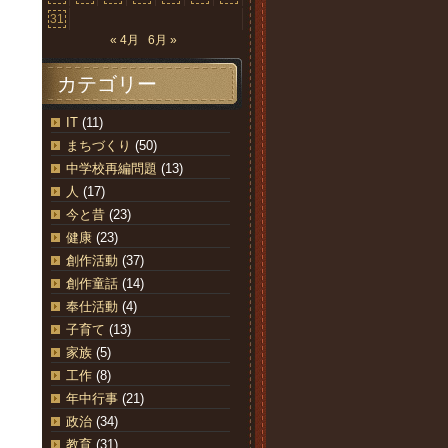
31
« 4月
6月 »
カテゴリー
IT
(11)
まちづくり
(50)
中学校再編問題
(13)
人
(17)
今と昔
(23)
健康
(23)
創作活動
(37)
創作童話
(14)
奉仕活動
(4)
子育て
(13)
家族
(5)
工作
(8)
年中行事
(21)
政治
(34)
教育
(31)