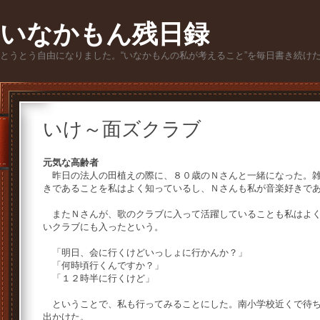
いなかもん残日録
とうとう自由になりました。“いなかもんの私が考えること”を毎日書き続け
いけ～面ズクラブ
元気な高齢者
昨日の法人の田植えの際に、８０歳のＮさんと一緒になった。雑
きであることを私はよく知っているし、Ｎさんも私が音楽好きで
またＮさんが、歌のクラブに入って活躍していることも私はよく
いクラブにも入ったという。
「明日、会に行くけどいっしょに行かんか？」
「何時頃行くんですか？」
「１２時半に行くけど」
ということで、私も行ってみることにした。南小学校近くで待ち
出かけた。