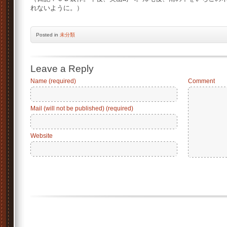
れないように。）
Posted
in
未分類
Leave a Reply
Name (required)
Comment
Mail (will not be published) (required)
Website