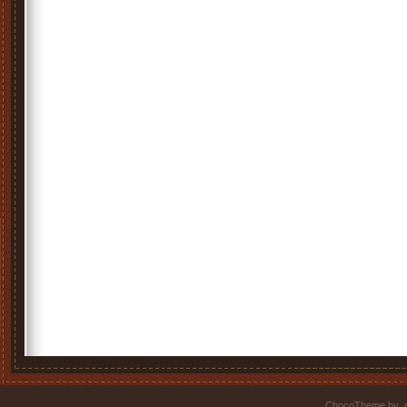
ChocoTheme by
.