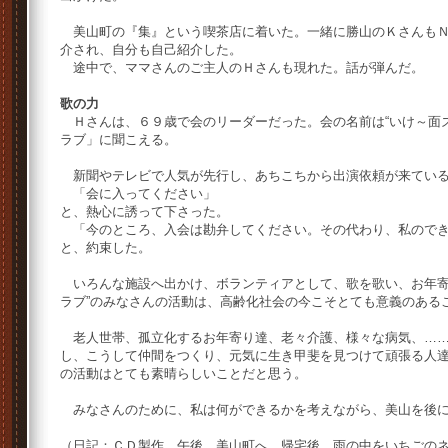
美山町の『集』という喫茶店に着いた。一緒に勝山のＫさんもＮ
介され、自分も自己紹介した。
途中で、ママさんのご主人のＨさんも現れた。話が弾んだ。
歌の力
Ｈさんは、６９歳で会のリーダーだった。会の名前は“いけ～面ズ
ラブ」に聞こえる。
新聞やテレビで人気が先行し、あちこちから出演依頼が来ている
「会に入ってください」
と、熱心に誘って下さった。
「今のところ、入会は勘弁してください。その代わり、私のでき
と、約束した。
いろんな施設へ出かけ、ボランティアとして、歌を歌い、お年寄
ラブ”のみなさんの活動は、高齢化社会の今こそとても意義のある
老人世帯、孤立化するお年寄り達、老々介護、様々な病気、……
し、こうして仲間をつくり、元気に生き甲斐を見つけて頑張る人
の活動はとても素晴らしいことだと思う。
みなさんのために、私は何ができるかを考えながら、美山を後
（日記：ＣＤ製作。午後、美山町へ。帰宅後、雨の中をいちごの