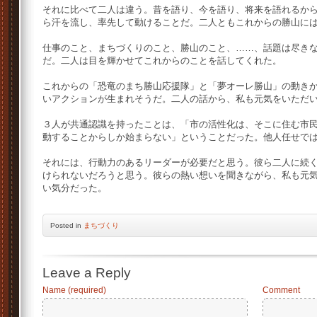
それに比べて二人は違う。昔を語り、今を語り、将来を語れるか
ら汗を流し、率先して動けることだ。二人ともこれからの勝山に
仕事のこと、まちづくりのこと、勝山のこと、……、話題は尽き
だ。二人は目を輝かせてこれからのことを話してくれた。
これからの「恐竜のまち勝山応援隊」と「夢オーレ勝山」の動き
いアクションが生まれそうだ。二人の話から、私も元気をいただ
３人が共通認識を持ったことは、「市の活性化は、そこに住む市
動することからしか始まらない」ということだった。他人任せで
それには、行動力のあるリーダーが必要だと思う。彼ら二人に続
けられないだろうと思う。彼らの熱い想いを聞きながら、私も元
い気分だった。
Posted
in
まちづくり
Leave a Reply
Name (required)
Comment