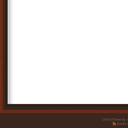
ChocoTheme by
.
Entries