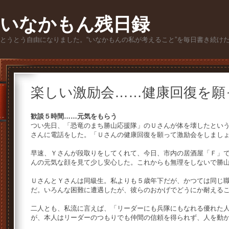
いなかもん残日録
とうとう自由になりました。“いなかもんの私が考えること”を毎日書き続け
楽しい激励会……健康回復を願
歓談５時間……元気をもらう
つい先日、「恐竜のまち勝山応援隊」のＵさんが体を壊したとい
さんに電話をした。「Ｕさんの健康回復を願って激励会をしまし
早速、Ｙさんが段取りをしてくれて、今日、市内の居酒屋「Ｆ」で
んの元気な顔を見て少し安心した。これからも無理をしないで勝
ＵさんとＹさんは同級生。私よりも５歳年下だが、かつては同じ
だ。いろんな困難に遭遇したが、彼らのおかげでどうにか耐える
二人とも、私流に言えば、「リーダーにも兵隊にもなれる優れた人
が、本人はリーダーのつもりでも仲間の信頼を得られず、人を動