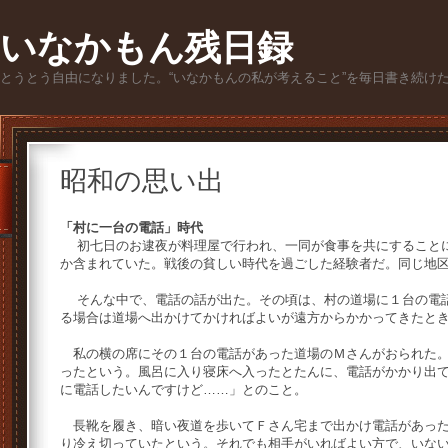
いなかもん残日録
とうとう自由になりました。“いなかもんの私が考えること”を毎日書き続け
昭和の思い出
「村に一台の電話」時代
初七日のお逮夜が料理屋で行われ、一同が食事を共にすることに
か含まれていた。戦後の貧しい時代を過ごした経験者だ。同じ地
そんな中で、電話の話が出た。その頃は、村の道場に１台の電話
る場合は道場へ出かけてかければよいが遠方からかかってきたと
私の横の席にその１台の電話があった道場のＭさんがおられた。
ったという。風呂に入り寝床へ入ったとたんに、電話がかかり出
に電話したいんですけど……」とのこと。
長靴を履き、暗い夜道を歩いてＦさん宅まで出かけ電話があった
り冷え切っていたという。それでも相手がいればよい方で、いな