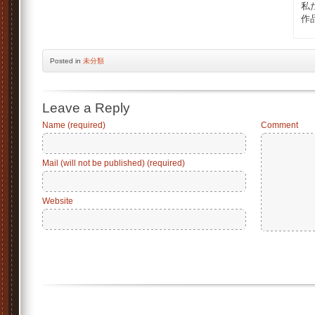
私
作
Posted
in
未分類
Leave a Reply
Name (required)
Comment
Mail (will not be published) (required)
Website