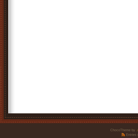
ChocoTheme by
.
Entries